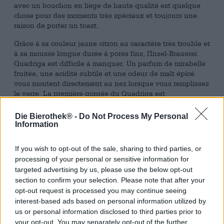
avec un bouchon en liège de haute qualité est quelque
chose pour des moments très spéciaux et toujours une
raison de porter un toast.
Grâce à sa couleur jaune citron au caractère très trouble et
à sa mousse longue durée à pores fins, l'Insel-Brauerei
Quadriga est difficile à manquer. Un parfum de mirabelle
fruitée, une acidité subtile et une odeur de malt épicé
vous montent directement au nez lorsque vous remplissez
le verre. La première gorgée du Quadriga est
immédiatement très acidulée et rafraîchissante. La
douceur du glucose utilisé pour la fermentation
Die Bierothek® -
Do Not Process My Personal
transparaît également lorsque vous le buvez. Le Quadriga
Information
se caractérise par sa fraîcheur due aux levures d'élevage
françaises. Un bon houblonnage, au goût herbacé et
If you wish to opt-out of the sale, sharing to third parties, or
amer, rend la bière très buvable. Une agréable sensation
processing of your personal or sensitive information for
de picotement est créée par la réaction optimale sur la
targeted advertising by us, please use the below opt-out
langue et crée une excellente expérience de dégustation.
section to confirm your selection. Please note that after your
En finale, le Quadriga évolue vers l'amertume et constitue
opt-out request is processed you may continue seeing
donc l'équilibre optimal avec la douceur fruitée
interest-based ads based on personal information utilized by
précédente.
us or personal information disclosed to third parties prior to
Fruité, sec et légèrement acide, le Quadriga ressemble
your opt-out. You may separately opt-out of the further