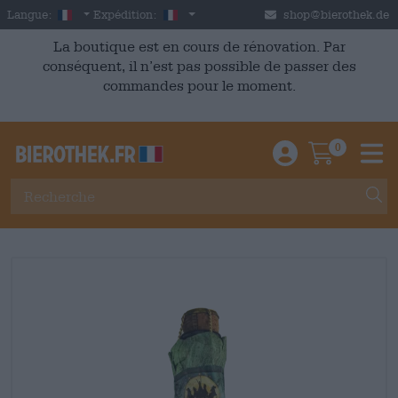
Skip to main content
French
France
Langue:
Expédition:
shop@bierothek.de
La boutique est en cours de rénovation. Par
conséquent, il n’est pas possible de passer des
commandes pour le moment.
0
Einloggen / An
Warenkor
M