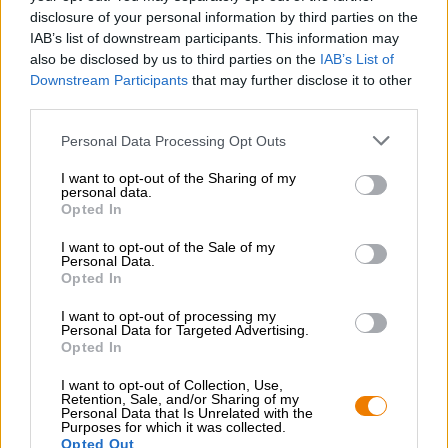
presque à un vin mousseux, ce qui en fait la boisson
disclosure of your personal information by third parties on the
parfaite pour un toast de fête.
IAB’s list of downstream participants. This information may
also be disclosed by us to third parties on the
IAB’s List of
Downstream Participants
that may further disclose it to other
third parties.
Personal Data Processing Opt Outs
CONSULTATION GRATUITE SUR LA BIÈRE
Vous avez des questions sur cette bière ? Nous sommes là
I want to opt-out of the Sharing of my
personal data.
pour vous.
Opted In
shop@bierothek.de
I want to opt-out of the Sale of my
Personal Data.
Opted In
commerçants ou restaurateurs
Du willst größere Mengen günstiger einkaufen?
I want to opt-out of processing my
Personal Data for Targeted Advertising.
grosshandel@bierothek.de
Opted In
I want to opt-out of Collection, Use,
Retention, Sale, and/or Sharing of my
Vérification sur place
Personal Data that Is Unrelated with the
Purposes for which it was collected.
Est Quadriga De Insel-Brauerei Êtes-vous également
Opted Out