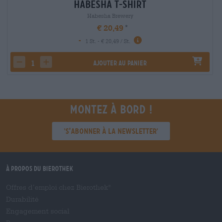
Habesha T-Shirt
Habesha Brewery
€ 20,49
-
1 St. - € 20,49 / St.
Ajouter au panier
decrease quantity
increase quantity
Montez à bord !
'S’abonner à la newsletter'
À propos du Bierothek
Offres d’emploi chez Bierothek
®
Durabilité
Engagement social