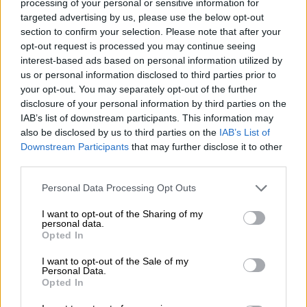
processing of your personal or sensitive information for
Bierothek
avec nous en tant qu'individu ou groupe privé –
®
targeted advertising by us, please use the below opt-out
contactez-nous simplement.
section to confirm your selection. Please note that after your
opt-out request is processed you may continue seeing
Séminaire brassicole Bierothek
®
interest-based ads based on personal information utilized by
us or personal information disclosed to third parties prior to
your opt-out. You may separately opt-out of the further
Vous pouvez vous attendre à vivre une expérience très
particulière lors d’un séminaire sur la brasserie. Votre journée
disclosure of your personal information by third parties on the
se déroulera dans une brasserie locale. Vous y recevrez des
IAB’s list of downstream participants. This information may
informations spécialisées sur la brasserie, le processus de
also be disclosed by us to third parties on the
IAB’s List of
brassage et d'autres aspects théoriques utiles. Dans la partie
Downstream Participants
that may further disclose it to other
pratique, vous pourrez déguster six bières. Vous brassez
third parties.
ensuite votre propre bière, avec le soutien bien sûr de
l'animateur du séminaire. Après seulement six semaines, vous
Personal Data Processing Opt Outs
pourrez récupérer votre bière spécialement brassée à la
brasserie. Quoi de mieux que de brasser sa propre bière ?
I want to opt-out of the Sharing of my
personal data.
Comme le séminaire brassicole Bierothek
dure environ neuf
®
Opted In
heures, les repas sont bien entendu inclus dans le prix.
Le séminaire brassicole Bierothek
n'a lieu qu'une fois par
®
I want to opt-out of the Sale of my
mois, c'est pourquoi nous vous recommandons de vous inscrire
Personal Data.
à l'avance.
Opted In
Vous êtes également invités à réserver un séminaire de
®