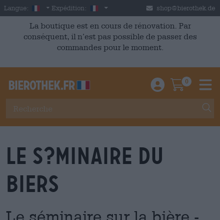
Skip to main content
French
France
Langue:
Expédition:
shop@bierothek.de
La boutique est en cours de rénovation. Par
conséquent, il n’est pas possible de passer des
commandes pour le moment.
0
Einloggen / An
Warenkor
M
Le s?minaire du
Biers
Le séminaire sur la bière -