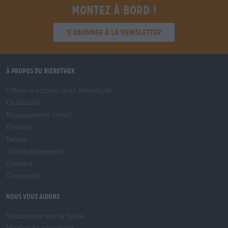
Montez à bord !
'S’abonner à la newsletter'
À propos du Bierothek
Offres d’emploi chez Bierothek
®
Durabilité
Engagement social
Presser
Revue
Téléchargements
Contact
Corporatif
Nous vous aidons
Séminaires sur la bière