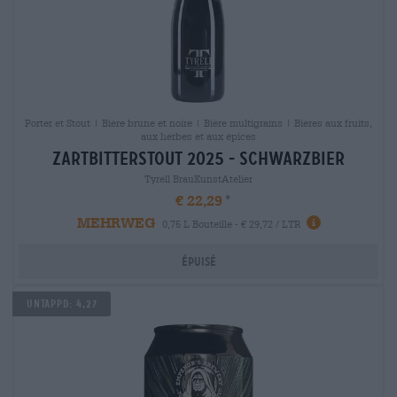
Porter et Stout | Bière brune et noire | Bière multigrains | Bières aux fruits,
aux herbes et aux épices
zartbitterstout 2025 - schwarzbier
Tyrell BrauKunstAtelier
€ 22,29
MEHRWEG
0,75 L Bouteille - € 29,72 / LTR
Épuisé
Untappd: 4,27