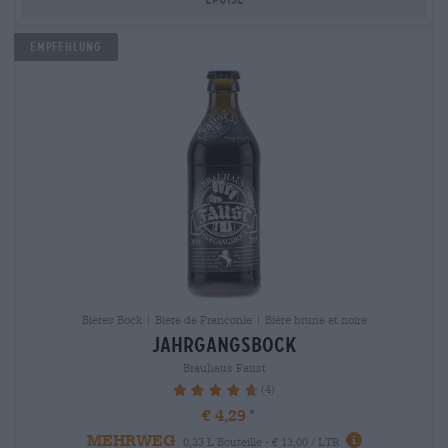
Empfehlung
Bières Bock | Bière de Franconie | Bière brune et noire
jahrgangsbock
Brauhaus Faust
(4)
95%
€ 4,29
MEHRWEG
0,33 L Bouteille - € 13,00 / LTR