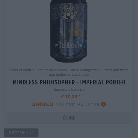
Porter et Stout | Bière brune et noire | Bière multigrains | Bières aux fruits,
aux herbes et aux épices
mindless philosopher - imperial porter
Emperor´s Brewery
€ 10,39
EINWEG
0,33 L PEUT - € 31,48 / LTR
Épuisé
Untappd: 4,21