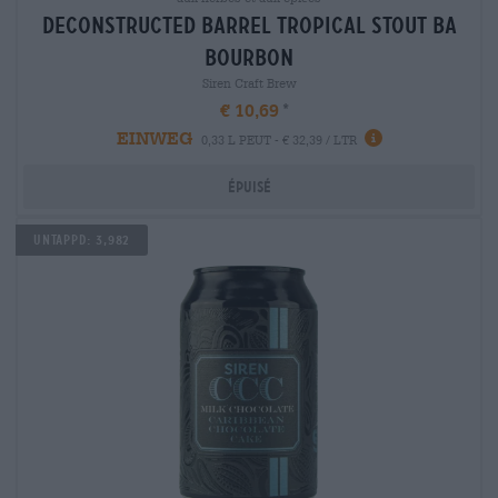
deconstructed barrel tropical stout ba
bourbon
Siren Craft Brew
€ 10,69
EINWEG
0,33 L PEUT - € 32,39 / LTR
Épuisé
Untappd: 3,982