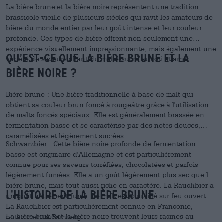
La bière brune et la bière noire représentent une tradition
brassicole vieille de plusieurs siècles qui ravit les amateurs de
bière du monde entier par leur goût intense et leur couleur
profonde. Ces types de bière offrent non seulement une
expérience visuellement impressionnante, mais également une
Qu'est-ce que la bière brune et la
variété de saveurs allant du malté-sucré au rôti et amer.
bière noire ?
Bière brune : Une bière traditionnelle à base de malt qui
obtient sa couleur brun foncé à rougeâtre grâce à l'utilisation
de malts foncés spéciaux. Elle est généralement brassée en
fermentation basse et se caractérise par des notes douces,
caramélisées et légèrement sucrées.
Schwarzbier : Cette bière noire profonde de fermentation
basse est originaire d'Allemagne et est particulièrement
connue pour ses saveurs torréfiées, chocolatées et parfois
légèrement fumées. Elle a un goût légèrement plus sec que la
bière brune, mais tout aussi riche en caractère. La Rauchbier a
L'histoire de la bière brune
un goût nettement fumé. Le malt est touraillé sur feu ouvert.
La Rauchbier est particulièrement connue en Franconie,
La bière brune et la bière noire trouvent leurs racines au
notamment à Bamberg.