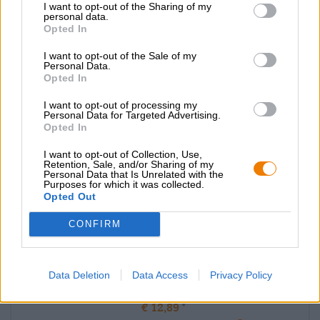
I want to opt-out of the Sharing of my
Épuisé
personal data.
Opted In
Untappd: 4,34
I want to opt-out of the Sale of my
Personal Data.
Opted In
I want to opt-out of processing my
Personal Data for Targeted Advertising.
Opted In
I want to opt-out of Collection, Use,
Retention, Sale, and/or Sharing of my
Personal Data that Is Unrelated with the
Purposes for which it was collected.
Opted Out
CONFIRM
Porter et Stout | Bières vieillies en fût | Bière brune et noire | Bière
multigrains | Bières aux fruits, aux herbes et aux épices
executor- willet rye ba
Data Deletion
Data Access
Privacy Policy
Emperor´s Brewery
€ 12,89