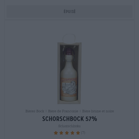
Épuisé
Bières Bock | Bière de Franconie | Bière brune et noire
schorschbock 57%
Schorschbräu
(7)
100%