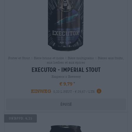
Porter et Stout | Bière brune et noire | Bière multigrains | Bières aux fruits,
aux herbes et aux épices
executor - imperial stout
Emperor´s Brewery
€ 9,79
EINWEG
0,33 L PEUT - € 29,67 / LTR
Épuisé
Untappd: 4,15