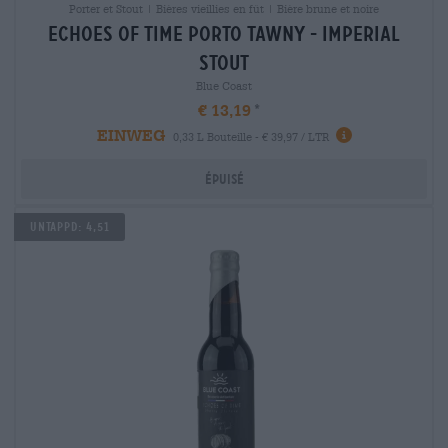
Porter et Stout | Bières vieillies en fût | Bière brune et noire
echoes of time porto tawny - imperial
stout
Blue Coast
€ 13,19
EINWEG
0,33 L Bouteille - € 39,97 / LTR
Épuisé
Untappd: 4,51