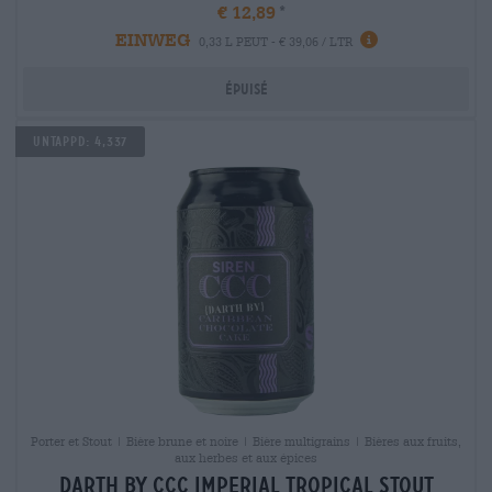
€ 12,89
EINWEG
0,33 L PEUT - € 39,06 / LTR
Épuisé
Untappd: 4,337
Porter et Stout | Bière brune et noire | Bière multigrains | Bières aux fruits,
aux herbes et aux épices
darth by ccc imperial tropical stout