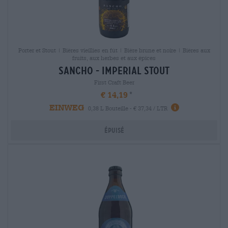
Porter et Stout | Bières vieillies en fût | Bière brune et noire | Bières aux
fruits, aux herbes et aux épices
sancho - imperial stout
First Craft Beer
€ 14,19
EINWEG
0,38 L Bouteille - € 37,34 / LTR
Épuisé