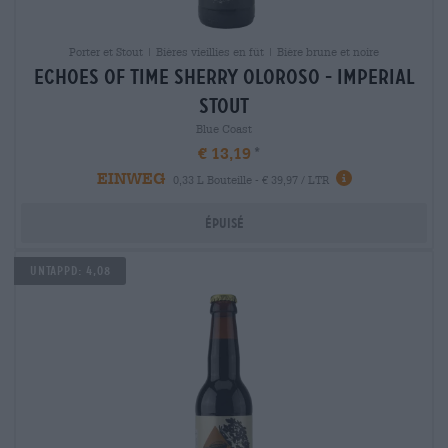
Porter et Stout | Bières vieillies en fût | Bière brune et noire
echoes of time sherry oloroso - imperial
stout
Blue Coast
€ 13,19
EINWEG
0,33 L Bouteille - € 39,97 / LTR
Épuisé
Untappd: 4,08