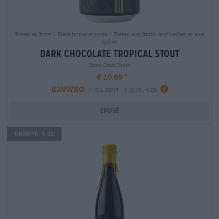
Porter et Stout | Bière brune et noire | Bières aux fruits, aux herbes et aux
épices
dark chocolate tropical stout
Siren Craft Brew
€ 10,69
EINWEG
0,33 L PEUT - € 32,39 / LTR
Épuisé
Untappd: 4,02