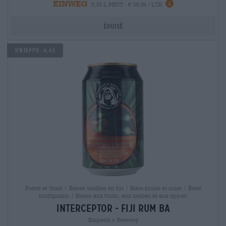
EINWEG
0,33 L PEUT - € 39,06 / LTR
Épuisé
Untappd: 4,41
Porter et Stout | Bières vieillies en fût | Bière brune et noire | Bière
multigrains | Bières aux fruits, aux herbes et aux épices
interceptor - fiji rum ba
Emperor´s Brewery