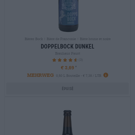
Bières Bock | Bière de Franconie | Bière brune et noire
doppelbock dunkel
Brauhaus Faust
(3)
93.33%
€ 3,69
MEHRWEG
0,50 L Bouteille - € 7,38 / LTR
Épuisé