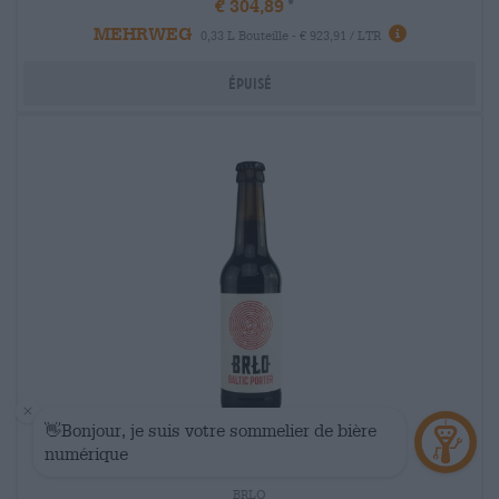
€ 304,89
MEHRWEG
0,33 L Bouteille - € 923,91 / LTR
Épuisé
Porter et Stout | Bière brune et noire
baltic porter
BRLO