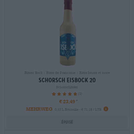
Bières Bock | Bière de Franconie | Bière brune et noire
schorsch eisbock 20
Schorschbräu
(3)
100%
€ 23,49
MEHRWEG
0,33 L Bouteille - € 71,18 / LTR
Épuisé