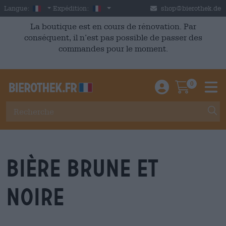
Skip to main content
French
France
Langue:
Expédition:
shop@bierothek.de
La boutique est en cours de rénovation. Par
conséquent, il n’est pas possible de passer des
commandes pour le moment.
0
Einloggen / An
Warenkor
M
bière brune et
noire