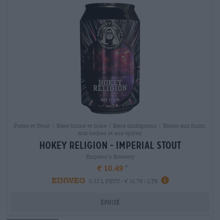
Porter et Stout | Bière brune et noire | Bière multigrains | Bières aux fruits,
aux herbes et aux épices
hokey religion - imperial stout
Emperor´s Brewery
€ 10,49
EINWEG
0,33 L PEUT - € 31,79 / LTR
Épuisé