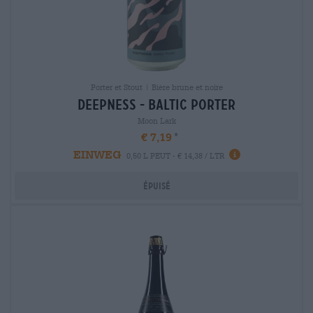
Porter et Stout | Bière brune et noire
deepness - baltic porter
Moon Lark
€ 7,19
EINWEG
0,50 L PEUT - € 14,38 / LTR
Épuisé