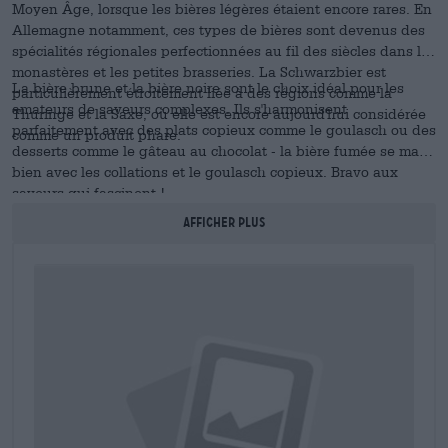
Moyen Âge, lorsque les bières légères étaient encore rares. En
Allemagne notamment, ces types de bières sont devenus des
spécialités régionales perfectionnées au fil des siècles dans les
monastères et les petites brasseries. La Schwarzbier est
La bière brune et la bière noire sont le choix idéal pour les
particulièrement étroitement liée à des régions comme la
amateurs de saveurs complexes. Ils s'harmonisent
Thuringe et la Saxe, où elle est encore aujourd'hui considérée
parfaitement avec des plats copieux comme le goulasch ou des
comme un produit phare.
desserts comme le gâteau au chocolat - la bière fumée se marie
bien avec les collations et le goulasch copieux. Bravo aux
saveurs qui fascinent !
AFFICHER PLUS