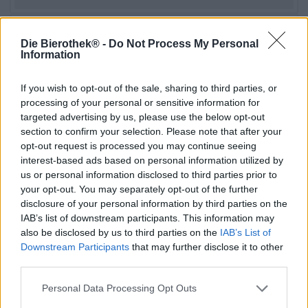
Untappd: 4,41
Die Bierothek® -
Do Not Process My Personal
Information
If you wish to opt-out of the sale, sharing to third parties, or
processing of your personal or sensitive information for
targeted advertising by us, please use the below opt-out
section to confirm your selection. Please note that after your
opt-out request is processed you may continue seeing
interest-based ads based on personal information utilized by
us or personal information disclosed to third parties prior to
your opt-out. You may separately opt-out of the further
disclosure of your personal information by third parties on the
Porter et Stout | Bières vieillies en fût | Bière brune et noire | Bière
IAB’s list of downstream participants. This information may
multigrains | Bières aux fruits, aux herbes et aux épices
also be disclosed by us to third parties on the
IAB’s List of
mindless philosopher - barbados rum ba
Downstream Participants
that may further disclose it to other
Emperor´s Brewery
third parties.
€ 12,89
Personal Data Processing Opt Outs
EINWEG
0,33 L PEUT - € 39,06 / LTR