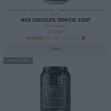
Porter et Stout | Bière brune et noire | Bières aux fruits, aux herbes et aux
épices
milk chocolate tropical stout
Siren Craft Brew
€ 10,69
EINWEG
0,33 L PEUT - € 32,39 / LTR
Épuisé
Untappd: 3,993