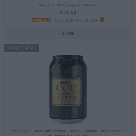
Siren Craft Brew, Emperor´s Brewery
€ 10,89
EINWEG
0,33 L PEUT - € 33,00 / LTR
Épuisé
Untappd: NEW
Porter et Stout | Bière brune et noire | Bière multigrains | Bières aux fruits,
aux herbes et aux épices