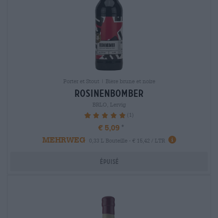
Porter et Stout | Bière brune et noire
rosinenbomber
BRLO, Lervig
(1)
100%
€ 5,09
MEHRWEG
0,33 L Bouteille - € 15,42 / LTR
Épuisé