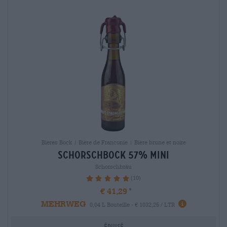
Bières Bock | Bière de Franconie | Bière brune et noire
schorschbock 57% mini
Schorschbräu
(10)
100%
€ 41,29
MEHRWEG
0,04 L Bouteille - € 1032,25 / LTR
Épuisé