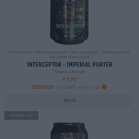
Porter et Stout | Bière brune et noire | Bière multigrains | Bières aux fruits,
aux herbes et aux épices
interceptor - imperial porter
Emperor´s Brewery
€ 9,79
EINWEG
0,33 L PEUT - € 29,67 / LTR
Épuisé
Untappd: 4,17