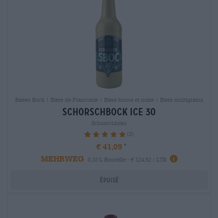
Bières Bock | Bière de Franconie | Bière brune et noire | Bière multigrains
schorschbock ice 30
Schorschbräu
(2)
100%
€ 41,09
MEHRWEG
0,33 L Bouteille - € 124,52 / LTR
Épuisé