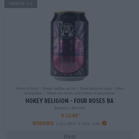
Untappd: 4,4
Porter et Stout | Bières vieillies en fût | Bière brune et noire | Bière
multigrains | Bières aux fruits, aux herbes et aux épices
hokey religion - four roses ba
Emperor´s Brewery
€ 12,89
EINWEG
0,33 L PEUT - € 39,06 / LTR
Épuisé