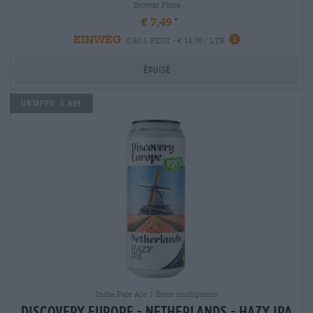
Browar Pinta
€ 7,49
EINWEG
0,50 L PEUT - € 14,98 / LTR
Épuisé
Untappd: 3.893
India Pale Ale | Bière multigrains
discovery europe - netherlands - hazy ipa