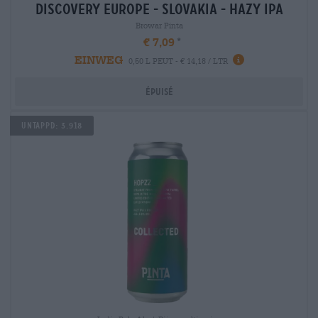
discovery europe - slovakia - hazy ipa
Browar Pinta
€ 7,09
EINWEG
0,50 L PEUT - € 14,18 / LTR
Épuisé
Untappd: 3.918