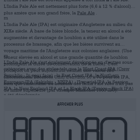
L'India Pale Ale est nettement plus forte (6,6 à 12 % d'alcool) et
plus amère que son grand frère, la
Pale Ale
.
rn
L'India Pale Ale (IPA) est originaire d'Angleterre au milieu du
XIXe siècle. À base de bière blonde, la teneur en alcool a été
augmentée et davantage de houblon a été utilisé dans le
processus de brassage, afin que les bières survivent au
voyage maritime de l'Angleterre aux colonies anglaises. (Une
rn
teneur élevée en alcool et une grande quantité de houblon
L'India Pale Ale s'est également développée en d'autres sous-
prolongent la durée de conservation de la bière). C'est
catégories avec des styles tels que la
West Coast IPA (Crew
pourquoi on peut aujourd'hui estimer une valeur IBU
Republic - In your face)
, la East Coast IPA,
la Northern
(International Biterness Unit) d'environ 50 à 70 pour les IPA,
European IPA (Sakiskiu - NEIPA)
, l'Imperial IPA, la Session
bien que l'amertume du houblon des India Pale Ales n'ait pas
IPA, la New England IPA et
La Black IPA (Espiga - Black IPA)
de limite supérieure (par exemple Mikkeller 1000 IBU).
a été développée.
Cependant, le palais humain normal ne goûte plus aucune
différence à partir d’environ 120 IBU.
AFFICHER PLUS