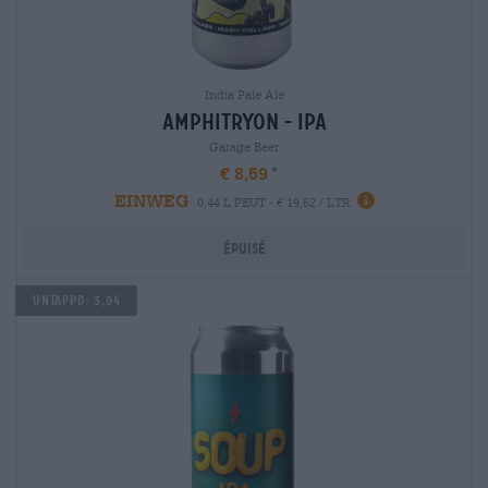
India Pale Ale
amphitryon - ipa
Garage Beer
€ 8,59
EINWEG
0,44 L PEUT - € 19,52 / LTR
Épuisé
Untappd: 3,94