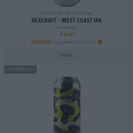
India Pale Ale | Bière multigrains
hexcraft - west coast ipa
Garage Beer
€ 8,69
EINWEG
0,44 L PEUT - € 19,75 / LTR
Épuisé
Untappd: 4,11