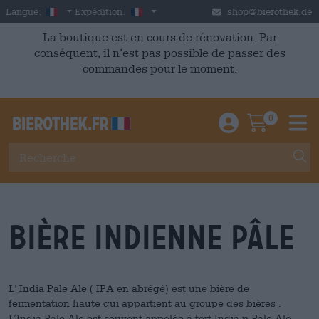
Skip to main content
French
France
Langue:
Expédition:
shop@bierothek.de
La boutique est en cours de rénovation. Par
conséquent, il n’est pas possible de passer des
commandes pour le moment.
0
Einloggen / An
Warenkor
M
bière indienne pâle
L'
India Pale Ale
(
IPA
en abrégé) est une bière de
fermentation haute qui appartient au groupe des
bières
.
L’India Pale Ale est souvent appelée à tort India
n
Pale Ale.