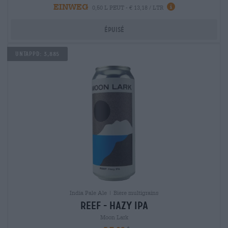
EINWEG
0,50 L PEUT - € 13,18 / LTR
Épuisé
Untappd: 3,885
India Pale Ale | Bière multigrains
reef - hazy ipa
Moon Lark