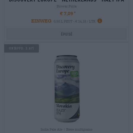
Browar Pinta
€ 7,09
EINWEG
0,50 L PEUT - € 14,18 / LTR
Épuisé
Untappd: 3.871
India Pale Ale | Bière multigrains