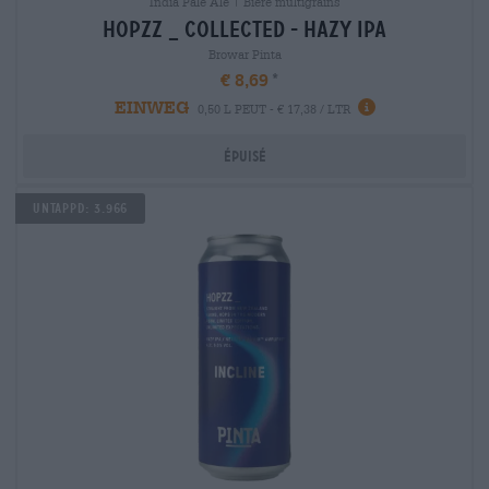
India Pale Ale | Bière multigrains
hopzz _ collected - hazy ipa
Browar Pinta
€ 8,69
EINWEG
0,50 L PEUT - € 17,38 / LTR
Épuisé
Untappd: 3.966