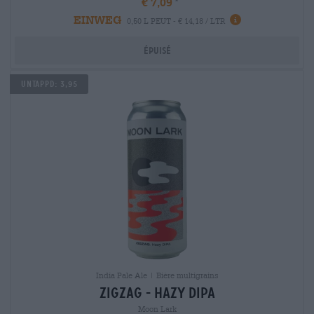
€ 7,09
EINWEG
0,50 L PEUT - € 14,18 / LTR
Épuisé
Untappd: 3,95
India Pale Ale | Bière multigrains
zigzag - hazy dipa
Moon Lark