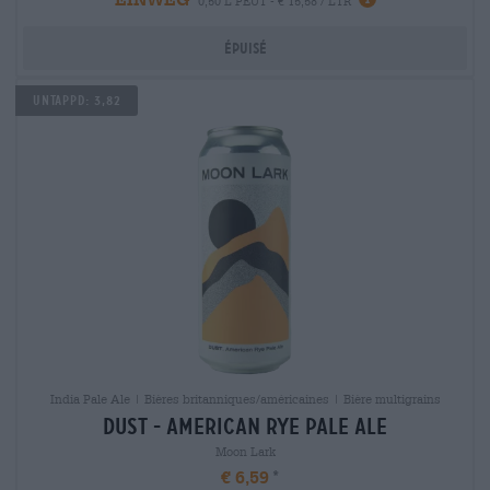
0,50 L PEUT - € 15,58 / LTR
Épuisé
Untappd: 3,82
India Pale Ale | Bières britanniques/américaines | Bière multigrains
dust - american rye pale ale
Moon Lark
€ 6,59