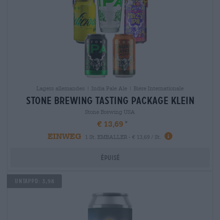
Lagers allemandes | India Pale Ale | Bière Internationale
stone brewing tasting package klein
Stone Brewing USA
€ 13,69
EINWEG
1 St. EMBALLER - € 13,69 / St.
Épuisé
UNTAPPD: 3,98