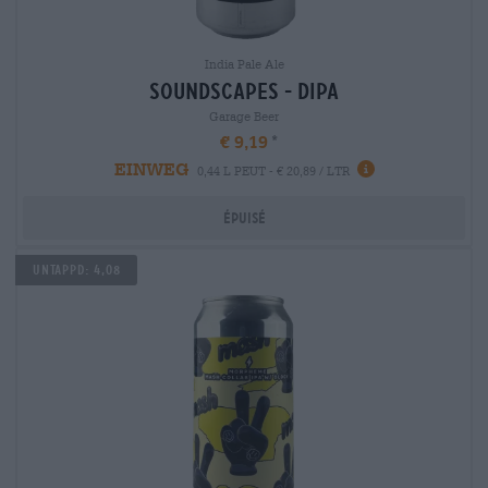
India Pale Ale
soundscapes - dipa
Garage Beer
€ 9,19
EINWEG
0,44 L PEUT - € 20,89 / LTR
Épuisé
Untappd: 4,08