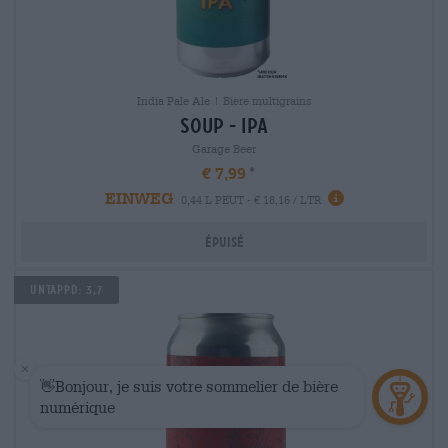
India Pale Ale | Bière multigrains
soup - ipa
Garage Beer
€ 7,99
EINWEG
0,44 L PEUT - € 18,16 / LTR
Épuisé
Untappd: 3,7