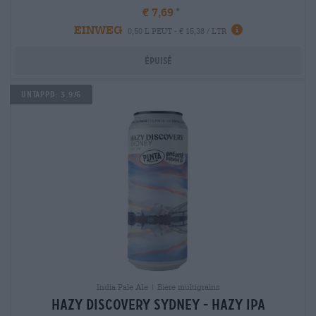
€ 7,69
EINWEG
0,50 L PEUT - € 15,38 / LTR
Épuisé
Untappd: 3.976
India Pale Ale | Bière multigrains
hazy discovery sydney - hazy ipa