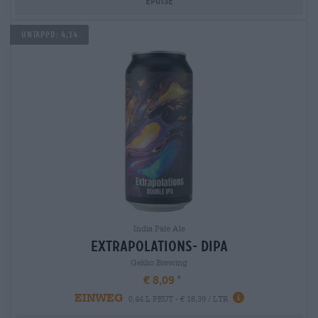
Épuisé
Untappd: 4,14
India Pale Ale
extrapolations- dipa
Gekko Brewing
€ 8,09
EINWEG
0,44 L PEUT - € 18,39 / LTR