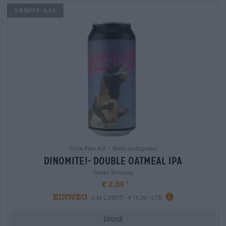
Untappd: 4,25
India Pale Ale | Bière multigrains
dinomite!- double oatmeal ipa
Gekko Brewing
€ 8,09
EINWEG
0,44 L PEUT - € 18,39 / LTR
Épuisé