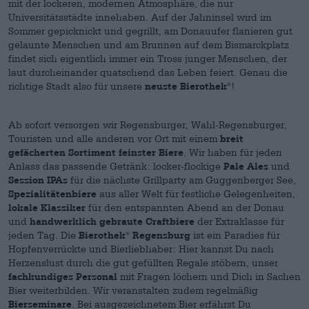
mit der lockeren, modernen Atmosphäre, die nur
Universitätsstädte innehaben. Auf der Jahninsel wird im
Sommer gepicknickt und gegrillt, am Donauufer flanieren gut
gelaunte Menschen und am Brunnen auf dem Bismarckplatz
findet sich eigentlich immer ein Tross junger Menschen, der
laut durcheinander quatschend das Leben feiert. Genau die
richtige Stadt also für unsere
neuste Bierothek
!
®
Ab sofort versorgen wir Regensburger, Wahl-Regensburger,
Touristen und alle anderen vor Ort mit einem
breit
gefächerten Sortiment feinster Biere
. Wir haben für jeden
Anlass das passende Getränk: locker-flockige
Pale Ales
und
Session IPAs
für die nächste Grillparty am Guggenberger See,
Spezialitätenbiere
aus aller Welt für festliche Gelegenheiten,
lokale Klassiker
für den entspannten Abend an der Donau
und
handwerklich gebraute Craftbiere
der Extraklasse für
jeden Tag. Die
Bierothek
Regensburg
ist ein Paradies für
®
Hopfenverrückte und Bierliebhaber: Hier kannst Du nach
Herzenslust durch die gut gefüllten Regale stöbern, unser
fachkundiges Personal
mit Fragen löchern und Dich in Sachen
Bier weiterbilden. Wir veranstalten zudem regelmäßig
Bierseminare
. Bei ausgezeichnetem Bier erfährst Du