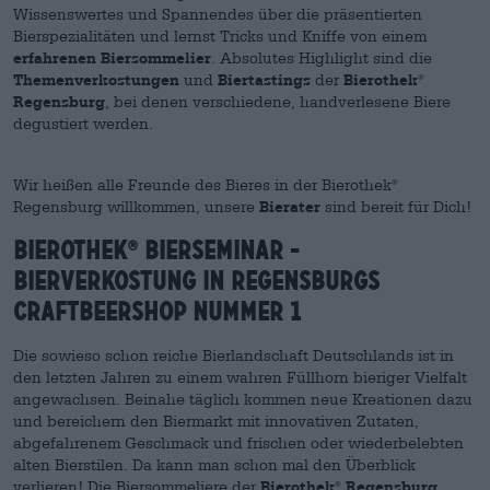
Wissenswertes und Spannendes über die präsentierten
Bierspezialitäten und lernst Tricks und Kniffe von einem
erfahrenen Biersommelier
. Absolutes Highlight sind die
Themenverkostungen
und
Biertastings
der
Bierothek
®
Regensburg
, bei denen verschiedene, handverlesene Biere
degustiert werden.
Wir heißen alle Freunde des Bieres in der Bierothek
®
Regensburg willkommen, unsere
Bierater
sind bereit für Dich!
BIEROTHEK
BIERSEMINAR -
®
BIERVERKOSTUNG IN REGENSBURGS
CRAFTBEERSHOP NUMMER 1
Die sowieso schon reiche Bierlandschaft Deutschlands ist in
den letzten Jahren zu einem wahren Füllhorn bieriger Vielfalt
angewachsen. Beinahe täglich kommen neue Kreationen dazu
und bereichern den Biermarkt mit innovativen Zutaten,
abgefahrenem Geschmack und frischen oder wiederbelebten
alten Bierstilen. Da kann man schon mal den Überblick
verlieren! Die Biersommeliere der
Bierothek
Regensburg
®