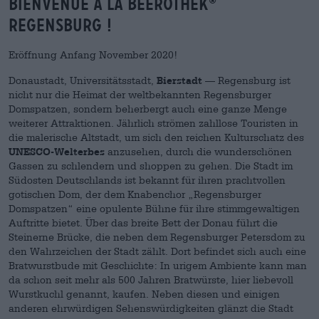
BIENVENUE À LA BEEROTHEK
®
REGENSBURG !
Eröffnung Anfang November 2020!
Donaustadt, Universitätsstadt,
Bierstadt
— Regensburg ist
nicht nur die Heimat der weltbekannten Regensburger
Domspatzen, sondern beherbergt auch eine ganze Menge
weiterer Attraktionen. Jährlich strömen zahllose Touristen in
die malerische Altstadt, um sich den reichen Kulturschatz des
UNESCO-Welterbes
anzusehen, durch die wunderschönen
Gassen zu schlendern und shoppen zu gehen. Die Stadt im
Südosten Deutschlands ist bekannt für ihren prachtvollen
gotischen Dom, der dem Knabenchor „Regensburger
Domspatzen“ eine opulente Bühne für ihre stimmgewaltigen
Auftritte bietet. Über das breite Bett der Donau führt die
Steinerne Brücke, die neben dem Regensburger Petersdom zu
den Wahrzeichen der Stadt zählt. Dort befindet sich auch eine
Bratwurstbude mit Geschichte: In urigem Ambiente kann man
da schon seit mehr als 500 Jahren Bratwürste, hier liebevoll
Wurstkuchl genannt, kaufen. Neben diesen und einigen
anderen ehrwürdigen Sehenswürdigkeiten glänzt die Stadt