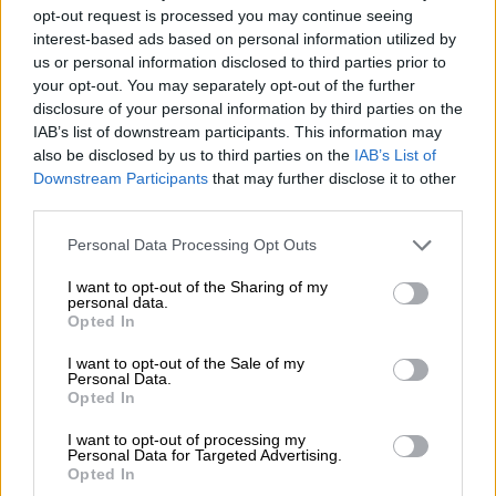
Stout statt Sekt! Wir heißen Brautpartys und Junggesellen
opt-out request is processed you may continue seeing
herzlich willkommen und bereiten Euch ein
unvergessliches
interest-based ads based on personal information utilized by
Erlebnis
mit feinsten Bieren, bierigen Anekdoten und
us or personal information disclosed to third parties prior to
nützlichem Bierwissen. Du musst einen
your opt-out. You may separately opt-out of the further
Jungesellenabschied/Junggesellinnenabschied organisieren?
disclosure of your personal information by third parties on the
Wende Dich an unser motiviertes Personal und plane
IAB’s list of downstream participants. This information may
gemeinsam mit ihnen eine ganz
persönliche Bierverkostung
also be disclosed by us to third parties on the
IAB’s List of
für Dich und Deine Crew!
Downstream Participants
that may further disclose it to other
third parties.
Hast du Fragen zum breit gefächerten Sortiment feinster Biere,
zu einem besonders abgefahrenen Braustück, zum
Personal Data Processing Opt Outs
Verkostungs- oder Bierseminar-Angebot der Bierothek
®
I want to opt-out of the Sharing of my
Regensburg oder einfach Bierdurst? Komm‘ vorbei — Das
personal data.
Team der Bierothek
Regensburg steht mit guter Laune,
®
Opted In
Bierwissen und guten Tipps bereit!
I want to opt-out of the Sale of my
Personal Data.
Opted In
I want to opt-out of processing my
Personal Data for Targeted Advertising.
Opted In