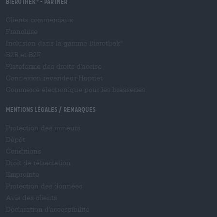
Bierothek
- Partner
®
Clients commerciaux
Franchise
Inclusion dans la gamme Bierothek
®
B2B et B2F
Plateforme des droits d'accise
Connexion revendeur Hopnet
Commerce électronique pour les brasseries
Mentions légales / Remarques
Protection des mineurs
Dépôt
Conditions
Droit de rétractation
Empreinte
Protection des données
Avis des clients
Déclaration d'accessibilité