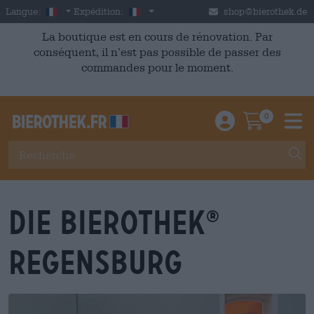
Skip to main content
French
France
Langue:
Expédition:
shop@bierothek.de
La boutique est en cours de rénovation. Par
conséquent, il n’est pas possible de passer des
commandes pour le moment.
0
Einloggen / An
Warenkor
M
DIE BIEROTHEK
®
REGENSBURG