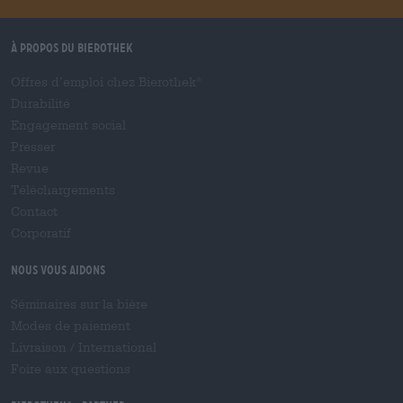
À propos du Bierothek
Offres d’emploi chez Bierothek
®
Durabilité
Engagement social
Presser
Revue
Téléchargements
Contact
Corporatif
Nous vous aidons
Séminaires sur la bière
Modes de paiement
Livraison
/
International
Foire aux questions