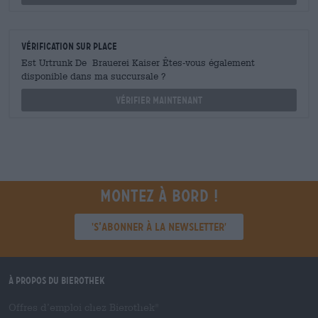
Vérification sur place
Est Urtrunk De Brauerei Kaiser Êtes-vous également
disponible dans ma succursale ?
Vérifier maintenant
Montez à bord !
'S’abonner à la newsletter'
À propos du Bierothek
Offres d’emploi chez Bierothek
®