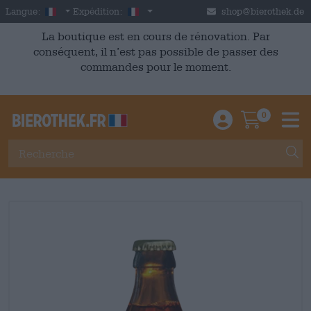
Skip to main content
French
France
Langue:
Expédition:
shop@bierothek.de
La boutique est en cours de rénovation. Par
conséquent, il n’est pas possible de passer des
commandes pour le moment.
0
Einloggen / An
Warenkor
M