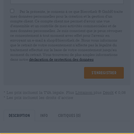
Par la présente, je consens à ce que Bierothek ® GmbH traite
mes données personnelles pour la création et la gestion d’un
compte client. Ce compte client me permet d’avoir une vue
d’ensemble et un contrôle de mes activités commerciales et de
mes données personnelles. Je suis conscient que je peux révoquer
ce consentement à tout moment avec effet pour l’avenir en
envoyant un e-mail à shop@bierothek.de. Nous vous informons
que le retrait de votre consentement n’affecte pas la légalité du
traitement effectué sur la base de votre consentement jusqu’au
moment du retrait. Vous trouverez de plus amples informations
dans notre
déclaration de protection des données
S’enregistrer
* Les prix incluent la TVA légale. Plus
Livraison
plus
Dépôt
€ 0,08
* Les prix incluent les droits d’accise
Description
Info
Critiques
(0)