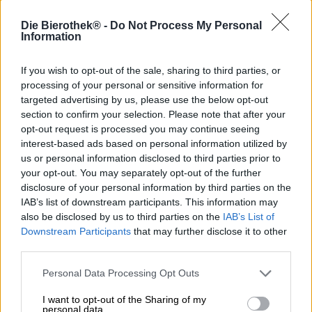
La recette de la boisson originale de Kaiser remonte à
l'année de création de la brasserie. À l'époque, la
Die Bierothek® -
Do Not Process My Personal
brasserie avait été ouverte pour offrir aux habitants du
Information
château local la meilleure bière. Aujourd'hui, vous et moi
bénéficions également de leurs compétences en matière
If you wish to opt-out of the sale, sharing to third parties, or
de brassage. L'assortiment de Kaiser est toujours
processing of your personal or sensitive information for
traditionnel : des bières pils, de blé, de bock et de festival
targeted advertising by us, please use the below opt-out
sont proposées et la boisson originale est également un
section to confirm your selection. Please note that after your
classique. La bière de cave de Franconie est encore
opt-out request is processed you may continue seeing
aujourd'hui brassée selon une recette traditionnelle du
interest-based ads based on personal information utilized by
XVIIIe siècle et est servie pendant les mois d'été entre mai
us or personal information disclosed to third parties prior to
et octobre. Le breuvage est une bière blonde foncée qui
your opt-out. You may separately opt-out of the further
se présente dans un brun châtain cuivré et chatoyant
disclosure of your personal information by third parties on the
avec un trouble naturel. En plus de la magnifique mousse
IAB’s list of downstream participants. This information may
de couleur or rouge et ivoire, la création apporte 4,9%
d'alcool dans le verre.
also be disclosed by us to third parties on the
IAB’s List of
Downstream Participants
that may further disclose it to other
Le plaisir de la bière est initié par un parfum épicé
third parties.
composé de pain frais du four, de malt fort torréfié et de
noix caramélisées. L'attaque gustative suit cet exemple et
Personal Data Processing Opt Outs
titille les papilles avec un malt doux et une pointe de
levain. Au fur et à mesure que la consommation se
I want to opt-out of the Sharing of my
personal data.
poursuit, des arômes torréfiés, une douceur mielleuse, des