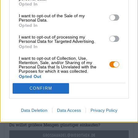
Opted In
noisettes brûlées et du caramel crémeux s'ajoutent. Des
notes de houblon herbacé et d'agrumes délicats
I want to opt-out of the Sale of my
complètent le goût. La finale couronnée est une finale
Personal Data.
sèche et maltée avec une amertume subtile.
Opted In
La boisson originale de Kaiser est une bière à boire
I want to opt-out of processing my
Personal Data for Targeted Advertising.
délicatement équilibrée.
Opted In
I want to opt-out of Collection, Use,
Retention, Sale, and/or Sharing of my
Personal Data that Is Unrelated with the
Purposes for which it was collected.
Opted Out
CONSULTATION GRATUITE SUR LA BIÈRE
Vous avez des questions sur cette bière ? Nous sommes là
CONFIRM
pour vous.
shop@bierothek.de
Data Deletion
Data Access
Privacy Policy
commerçants ou restaurateurs
Du willst größere Mengen günstiger einkaufen?
grosshandel@bierothek.de