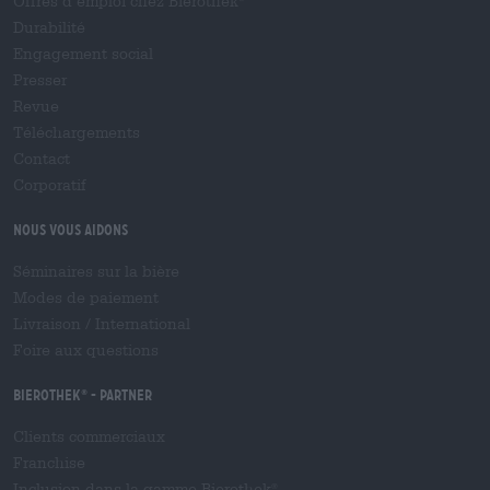
Offres d’emploi chez Bierothek
Durabilité
Engagement social
Presser
Revue
Téléchargements
Contact
Corporatif
Nous vous aidons
Séminaires sur la bière
Modes de paiement
Livraison
/
International
Foire aux questions
Bierothek
- Partner
®
Clients commerciaux
Franchise
Inclusion dans la gamme Bierothek
®