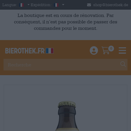
Skip to main content
French
France
Langue:
Expédition:
shop@bierothek.de
La boutique est en cours de rénovation. Par
conséquent, il n’est pas possible de passer des
commandes pour le moment.
0
Einloggen / An
Warenkor
M