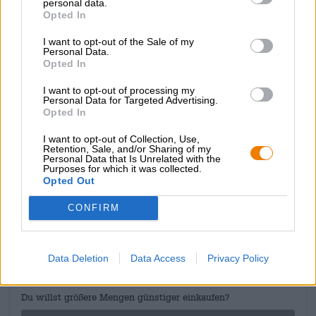
personal data.
Grâce à son équilibre, ce bon vin accompagne à merveille
Opted In
la cuisine franconienne. Nos favoris avec le Meister’sche
Vollbier sont les saucisses grillées fraîchement grillées
I want to opt-out of the Sale of my
Personal Data.
avec de la choucroute, une tranche de pain au carvi sortie
Opted In
du four en pierre et une généreuse cuillerée de moutarde.
I want to opt-out of processing my
Que ce soit avec ou sans accompagnement culinaire,
Personal Data for Targeted Advertising.
dégustez la bonne bière pleine d’Unterzaunsbach !
Opted In
I want to opt-out of Collection, Use,
Retention, Sale, and/or Sharing of my
Personal Data that Is Unrelated with the
Purposes for which it was collected.
Opted Out
CONSULTATION GRATUITE SUR LA BIÈRE
Vous avez des questions sur cette bière ? Nous sommes là
CONFIRM
pour vous.
shop@bierothek.de
Data Deletion
Data Access
Privacy Policy
commerçants ou restaurateurs
Du willst größere Mengen günstiger einkaufen?