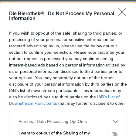
La Franconie possède un paysage brassicole
incomparable : presque chaque village possède sa propre
Die Bierothek® -
Do Not Process My Personal
brasserie et vous trouverez à chaque coin de rue du jus
Information
d’orge traditionnel et artisanal. La région a su préserver la
richesse brassicole du passé et conserve aujourd’hui
If you wish to opt-out of the sale, sharing to third parties, or
encore une culture brassicole vivante, diversifiée et
processing of your personal or sensitive information for
variée. La brasserie Meister d’Unterzaunsbach près de
Pretzfeld fait également partie de ce réseau de plaisir.
targeted advertising by us, please use the below opt-out
L’équipe de Haute-Franconie apporte à la variété de
section to confirm your selection. Please note that after your
bières une poignée de créations terre-à-terre, élaborées
opt-out request is processed you may continue seeing
avec passion, cœur et âme.
interest-based ads based on personal information utilized by
us or personal information disclosed to third parties prior to
L’une des bières les plus populaires de la petite brasserie
your opt-out. You may separately opt-out of the further
est la bière entière. Cette délicatesse apporte à la table
disclosure of your personal information by third parties on the
une agréable teneur en alcool de 4,9 % et se présente
IAB’s list of downstream participants. This information may
dans un vieil or irrésistible avec une tête de mousse
also be disclosed by us to third parties on the
IAB’s List of
stable et à pores denses de couleur blanc cassé. Un
Downstream Participants
that may further disclose it to other
bouquet malté délivre des notes de céréales ensoleillées
third parties.
et une douce touche de caramel - une combinaison
imbattable qui se remarque à la fois au parfum et au goût.
Personal Data Processing Opt Outs
La bière complète est une infusion savoureuse qui
I want to opt-out of the Sharing of my
termine la journée de manière détendue et de bon goût.