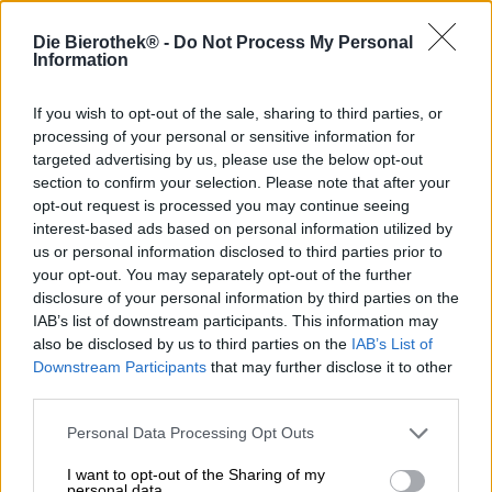
Die Bierothek® -
Do Not Process My Personal
Information
Hazy Discovery est le titre d’un voyage autour de la bière
autour du monde que Browar Pinta de Pologne réalise
depuis plusieurs années. On ne sait pas si les maîtres
If you wish to opt-out of the sale, sharing to third parties, or
brasseurs voyagent réellement ou s’ils rêvent simplement
processing of your personal or sensitive information for
de pays lointains et de cultures passionnantes, mais leurs
targeted advertising by us, please use the below opt-out
bières parlent d’aventures et d’expériences inoubliables.
section to confirm your selection. Please note that after your
Ce sont souvent des amis et des connaissances qui
opt-out request is processed you may continue seeing
attirent l’équipe dans un pays donné, comme c’est le cas
interest-based ads based on personal information utilized by
avec le dernier breuvage de la série Hazy Discovery
us or personal information disclosed to third parties prior to
Tokyo. En collaboration avec Uchu Brewing, Pinta a créé
your opt-out. You may separately opt-out of the further
une autre Hazy IPA qui éveille en nous l’envie de voyager
disclosure of your personal information by third parties on the
avec son design cosmopolite et son goût tropical.
IAB’s list of downstream participants. This information may
Hazy Discovery Tokyo nous offre une vue inégalée sur
also be disclosed by us to third parties on the
IAB’s List of
l’horizon de la capitale japonaise et son emblème, le mont
Downstream Participants
that may further disclose it to other
Fuji. Derrière ce motif pittoresque se cache une bière avec
third parties.
une agréable teneur en alcool de 6,0 %, enrichie de
flocons d’avoine et aromatisée avec les variétés de
Personal Data Processing Opt Outs
houblon Columbus, Citra, Krush (alias HBC 586), Nelson
Sauvin et Sabro. La création est présentée dans un or
I want to opt-out of the Sharing of my
personal data.