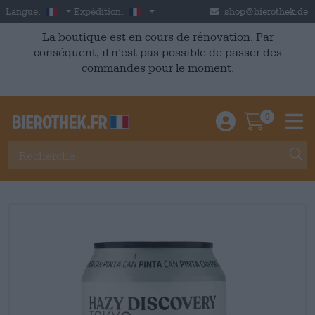
Skip to main content
French
France
Langue:
Expédition:
shop@bierothek.de
La boutique est en cours de rénovation. Par
conséquent, il n’est pas possible de passer des
commandes pour le moment.
0
Einloggen / An
Warenkor
M