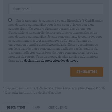
Your Email
Par la présente, je consens à ce que Bierothek ® GmbH traite
mes données personnelles pour la création et la gestion d’un
compte client. Ce compte client me permet d’avoir une vue
d’ensemble et un contrôle de mes activités commerciales et de
mes données personnelles. Je suis conscient que je peux révoquer
ce consentement à tout moment avec effet pour l’avenir en
envoyant un e-mail à shop@bierothek.de. Nous vous informons
que le retrait de votre consentement n’affecte pas la légalité du
traitement effectué sur la base de votre consentement jusqu’au
moment du retrait. Vous trouverez de plus amples informations
dans notre
déclaration de protection des données
S’enregistrer
* Les prix incluent la TVA légale. Plus
Livraison
plus
Dépôt
€ 0,25
* Les prix incluent les droits d’accise
Description
Info
Critiques
(0)