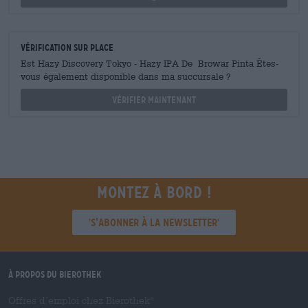
Vérification sur place
Est Hazy Discovery Tokyo - Hazy IPA De Browar Pinta Êtes-
vous également disponible dans ma succursale ?
Vérifier maintenant
Montez à bord !
'S’abonner à la newsletter'
À propos du Bierothek
Offres d’emploi chez Bierothek
®