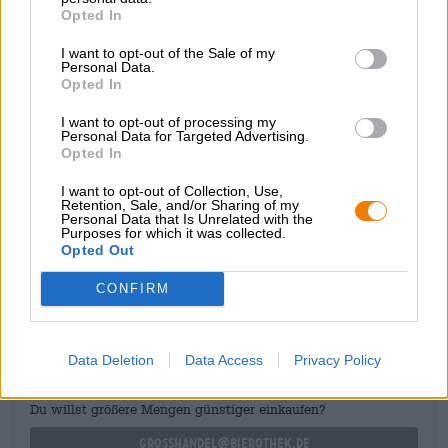
pêche opaque dans le verre et est couronnée d’une tête
Opted In
éphémère de mousse blanche et moelleuse. Le parfum et
le goût sont composés de fruits exotiques, d’agrumes
I want to opt-out of the Sale of my
juteux, de raisins blancs, d’arômes résineux de forêt et
Personal Data.
d’herbe fraîchement tondue. Une amertume contenue
Opted In
complète habilement le voyage culinaire.
I want to opt-out of processing my
Personal Data for Targeted Advertising.
Oui!
Opted In
I want to opt-out of Collection, Use,
Retention, Sale, and/or Sharing of my
Personal Data that Is Unrelated with the
Purposes for which it was collected.
Opted Out
CONSULTATION GRATUITE SUR LA BIÈRE
Vous avez des questions sur cette bière ? Nous sommes là
CONFIRM
pour vous.
shop@bierothek.de
Data Deletion
Data Access
Privacy Policy
commerçants ou restaurateurs
Du willst größere Mengen günstiger einkaufen?
grosshandel@bierothek.de