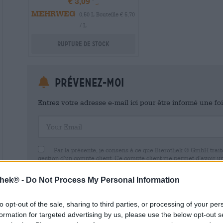
€ 3,09
MEHRWEG
0,50 L Bouteille € 5,70
/ L
Rupture de stock
Prévenez-moi
Entrez votre adresse e-mail ici pour être informé une fo
Your Email
Par la présente, je consens à ce que Bierothek ® GmbH trait
gestion d’un compte client. Ce compte client me permet d’avoir u
commerciales et de mes données personnelles. Je suis conscient
avec effet pour l’avenir en envoyant un e-mail à shop@bierothek.d
thek® -
Do Not Process My Personal Information
consentement n’affecte pas la légalité du traitement effectué su
retrait. Vous trouverez de plus amples informations dans notre
dé
to opt-out of the sale, sharing to third parties, or processing of your per
formation for targeted advertising by us, please use the below opt-out s