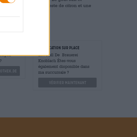
iel floral crémeux, du zeste de citron et une
aisir est complet !
taurateurs
Vérification sur place
Mengen
Est Hell De Brauerei
?
Knoblach Êtes-vous
également disponible dans
othek.de
ma succursale ?
Vérifier maintenant