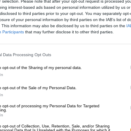
r selection. Please note that after your opt-out request is processed y
eing interest-based ads based on personal information utilized by us or
* Les prix incluent la TVA légale. Plus
Livraison
plus
Dépôt
€ 0
disclosed to third parties prior to your opt-out. You may separately opt-
* Les prix incluent les droits d’accise
losure of your personal information by third parties on the IAB’s list of
. This information may also be disclosed by us to third parties on the
IA
Participants
that may further disclose it to other third parties.
Description
Info
Critiques
(0)
l Data Processing Opt Outs
Un plat populaire à Knoblach est leur poulet. Dès l’entré
la volaille rôtie vous envahit le nez. L’oiseau est prépar
o opt-out of the Sharing of my personal data.
dorée et un merveilleux assaisonnement. Le poulet est 
sautées maison. Les tubercules frits croustillants sont p
In
des oignons, du cumin et une poignée de persil. Cependa
o opt-out of the Sale of my Personal Data.
La bière idéale pour un repas avec du poulet est la Hell
In
Parmi les spécialités de bière de leur brasserie, le class
public. Cela est dû, d’une part, au fait que la lumière
to opt-out of processing my Personal Data for Targeted
plats et, d’autre part, à son goût rond et délicatement éq
ing.
In
La lumière est présentée dans le verre dans un or foncé 
considérable de mousse à pores mixtes. L’échantillon ol
o opt-out of Collection, Use, Retention, Sale, and/or Sharing
ersonal Data that Is Unrelated with the Purposes for which it
de caramel, de céréales mûres, d’herbe fraîchement tond