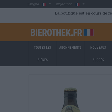
Skip to main content
French
France
Langue:
Expédition:
La boutique est en cours de r
Toutes les
Abonnements
Nouveaux
bières
succès