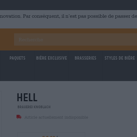
énovation. Par conséquent, il n’est pas possible de passer
Paquets
Bière Exclusive
Brasseries
Styles de bière
hell
Brauerei Knoblach
Article actuellement indisponible