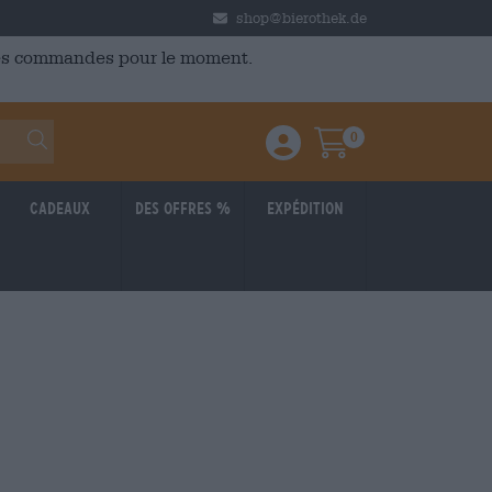
shop@bierothek.de
 des commandes pour le moment.
0
Einloggen / Anmelden
Warenkorb
Cadeaux
Des offres %
Expédition