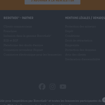
'S’abonner à la newsletter'
Bierothek
- Partner
Mentions légales / Remarq
®
Clients commerciaux
Protection des mineurs
Franchise
Dépôt
Inclusion dans la gamme Bierothek
Conditions
®
B2B et B2F
Droit de rétractation
Plateforme des droits d'accise
Empreinte
Connexion revendeur Hopnet
Protection des données
Commerce électronique pour les brasseries
Avis des clients
Déclaration d'accessibilité
ble pour l'expédition par Bierothek
et toutes les brasseries participantes du 
®