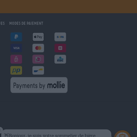
ues
Modes de paiement
marché