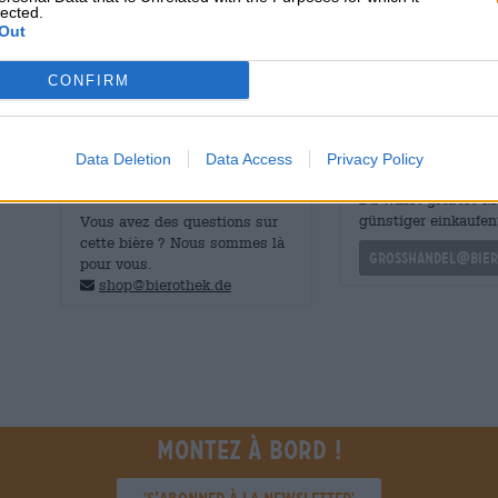
lected.
apporte du houblon herbacé et floral, du malt doux, du m
Out
légère amertume sur la langue. Ajoutez un poulet et le pl
CONFIRM
Data Deletion
Data Access
Privacy Policy
CONSULTATION GRATUITE SUR LA
commerçants ou res
BIÈRE
Du willst größere 
günstiger einkaufen
Vous avez des questions sur
cette bière ? Nous sommes là
grosshandel@bier
pour vous.
shop@bierothek.de
Montez à bord !