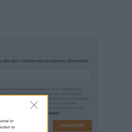
is dès que l’article sera à nouveau disponible.
e mes données personnelles pour la création et la
ne vue d’ensemble et un contrôle de mes activités
 que je peux révoquer ce consentement à tout moment
e. Nous vous informons que le retrait de votre
r la base de votre consentement jusqu’au moment du
claration de protection des données
sonal or
S’enregistrer
ection to