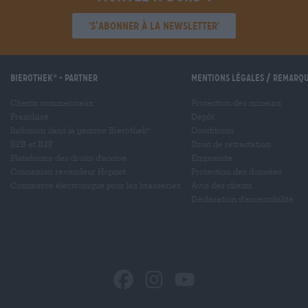
'S’abonner à la newsletter'
Bierothek
- Partner
Mentions légales / Remarq
®
Clients commerciaux
Protection des mineurs
Franchise
Dépôt
Inclusion dans la gamme Bierothek
Conditions
®
B2B et B2F
Droit de rétractation
Plateforme des droits d'accise
Empreinte
Connexion revendeur Hopnet
Protection des données
Commerce électronique pour les brasseries
Avis des clients
Déclaration d'accessibilité