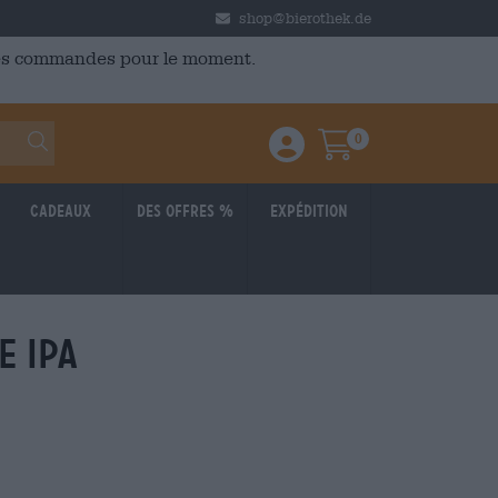
shop@bierothek.de
 des commandes pour le moment.
0
Einloggen / Anmelden
Warenkorb
Cadeaux
Des offres %
Expédition
e ipa
: 4,13