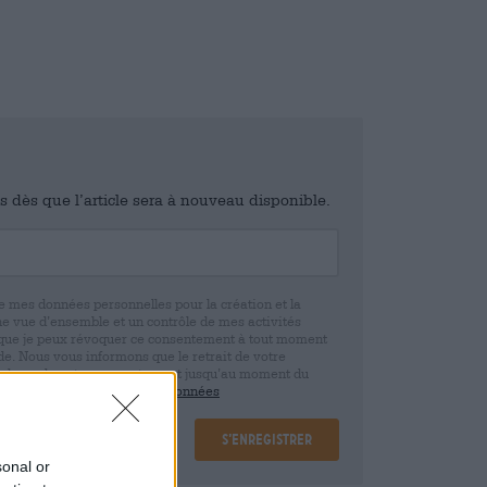
is dès que l’article sera à nouveau disponible.
e mes données personnelles pour la création et la
ne vue d’ensemble et un contrôle de mes activités
 que je peux révoquer ce consentement à tout moment
e. Nous vous informons que le retrait de votre
r la base de votre consentement jusqu’au moment du
claration de protection des données
S’enregistrer
sonal or