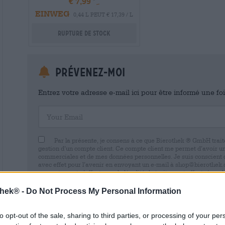
€ 7,99
EINWEG
0,44 L PEUT € 17,39 / L
Rupture de stock
Prévenez-moi
Entrez votre adresse e-mail ici pour être informé une fo
Your Email
Par la présente, je consens à ce que Bierothek ® GmbH trait
gestion d’un compte client. Ce compte client me permet d’avoir u
commerciales et de mes données personnelles. Je suis conscient
avec effet pour l’avenir en envoyant un e-mail à shop@bierothek.d
consentement n’affecte pas la légalité du traitement effectué su
retrait. Vous trouverez de plus amples informations dans notre
dé
thek® -
Do Not Process My Personal Information
to opt-out of the sale, sharing to third parties, or processing of your per