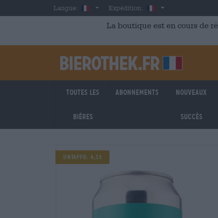
Skip to main content
French
France
Langue:
Expédition:
La boutique est en cours de r
Toutes les
Abonnements
Nouveaux
bières
succès
Untappd: 4,13