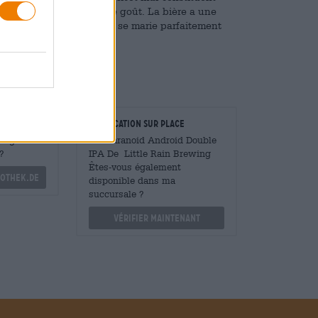
nt à la fois l'odeur et le goût. La bière a une
élicatement équilibrée qui se marie parfaitement
taurateurs
Vérification sur place
Mengen
Est Paranoid Android Double
?
IPA De Little Rain Brewing
Êtes-vous également
othek.de
disponible dans ma
succursale ?
Vérifier maintenant