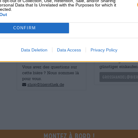
o opt-out of Collection, Use, Retention, Sale, and/or Sharing
le fil conducteur de l'expérience de dégustation et domine
ersonal Data that Is Unrelated with the Purposes for which it
lected.
stature corsée et allie un fruité frais à une amertume d
Out
avec les fruits sucrés de l'été.
CONFIRM
Data Deletion
Data Access
Privacy Policy
CONSULTATION GRATUITE SUR LA
commerçants ou res
BIÈRE
Du willst größere 
günstiger einkaufen
Vous avez des questions sur
cette bière ? Nous sommes là
grosshandel@bier
pour vous.
shop@bierothek.de
Montez à bord !