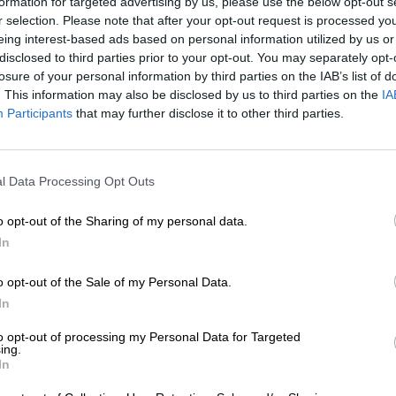
formation for targeted advertising by us, please use the below opt-out s
r selection. Please note that after your opt-out request is processed y
* Les prix incluent la TVA légale. Plus
Livraison
plus
Dépôt
€ 0
* Les prix incluent les droits d’accise
eing interest-based ads based on personal information utilized by us or
disclosed to third parties prior to your opt-out. You may separately opt-
losure of your personal information by third parties on the IAB’s list of
Description
Info
Critiques
(0)
. This information may also be disclosed by us to third parties on the
IA
Participants
that may further disclose it to other third parties.
Les androïdes font depuis longtemps l’objet de livres, de
robots en tôle dorée étaient les compagnons de héros co
l Data Processing Opt Outs
listes de souhaits de nombreux jeunes enfants. Aujourd’
artificielle n’ont toujours pas trouvé leur place dans no
o opt-out of the Sharing of my personal data.
scientifiques ingénieux y travaillent dur. À ce stade, n
n’a pas été créé par la mécanique ou la programmation.
In
Le Paranoid Android a été créé par Little Rain Brewing C
o opt-out of the Sale of my Personal Data.
contient beaucoup de houblon, de malt et de levure. La 
In
l'amour des brasseurs espagnols pour le houblon et vous
8,1 % et son caractère incroyablement fruité.
to opt-out of processing my Personal Data for Targeted
ing.
La bière robot de Little Rain coule dans le verre avec un
In
rouge cuivré lorsque la lumière la frappe. Une couronn
sur le corps nuageux et dégage un parfum fruité. La pêch