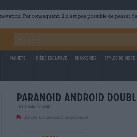
énovation. Par conséquent, il n’est pas possible de passer
Paquets
Bière Exclusive
Brasseries
Styles de bière
paranoid android doubl
Untappd: 4,13
Untappd
Little Rain Brewing
Article actuellement indisponible