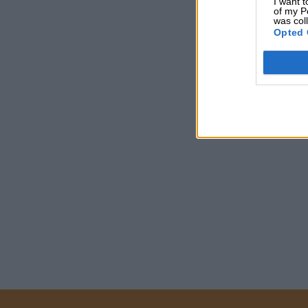
I want t
of my P
was col
Opted 