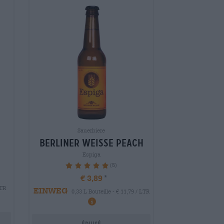
Sauerbiere
berliner weisse peach
Espiga
(5)
100%
€ 3,89
LTR
EINWEG
0,33 L Bouteille - € 11,79 / LTR
Épuisé