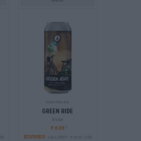
India Pale Ale
green ride
Espiga
€ 8,09
EINWEG
LTR
0,44 L PEUT - € 18,39 / LTR