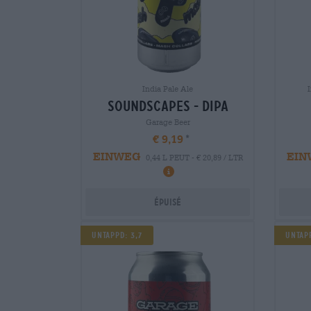
India Pale Ale
soundscapes - dipa
Garage Beer
€ 9,19
EINWEG
EIN
0,44 L PEUT - € 20,89 / LTR
Épuisé
Untappd: 3,7
Untapp