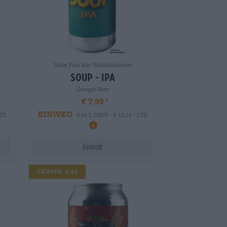
India Pale Ale|Mehrkornbiere
soup - ipa
Garage Beer
€ 7,99
EINWEG
LTR
0,44 L PEUT - € 18,16 / LTR
Épuisé
Untappd: 3,62