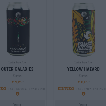
India Pale Ale
India Pale Ale
outer galaxies
yellow hazard
Espiga
Espiga
€ 7,69
€ 8,09
WEG
EINWEG
0,44 L Bouteille - € 17,48 / LTR
0,44 L PEUT - € 18,39 / 
Épuisé
Épuisé