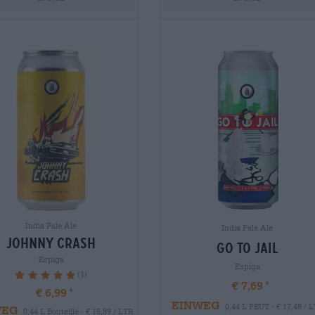
India Pale Ale
India Pale Ale
johnny crash
go to jail
Espiga
Espiga
(1)
100%
€ 7,69
€ 6,99
EINWEG
0,44 L PEUT - € 17,48 / 
WEG
0,44 L Bouteille - € 15,89 / LTR