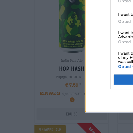
Opted 
I want t
Opted 
I want 
Advertis
Opted 
I want t
of my P
India Pale Ale
was col
Opted 
hop hash
Espiga, DOUGALLS
€ 7,59
EINWEG
EIN
0,44 L PEUT - € 17,25 / LTR
Épuisé
Untappd: 3,9