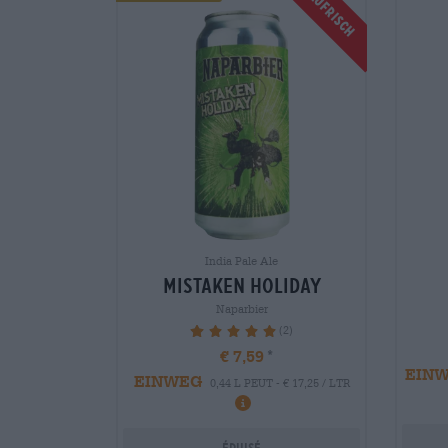
Braufrisch
India Pale Ale
mistaken holiday
Naparbier
(2)
100%
€ 7,59
EIN
EINWEG
0,44 L PEUT - € 17,25 / LTR
Épuisé