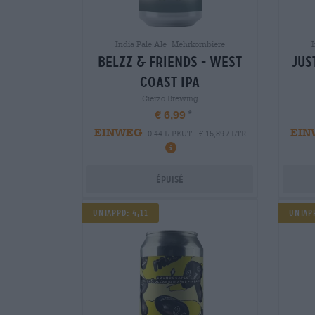
India Pale Ale|Mehrkornbiere
belzz & friends - west
jus
coast ipa
Cierzo Brewing
€ 6,99
EINWEG
EIN
0,44 L PEUT - € 15,89 / LTR
Épuisé
Untappd: 4,11
Untap