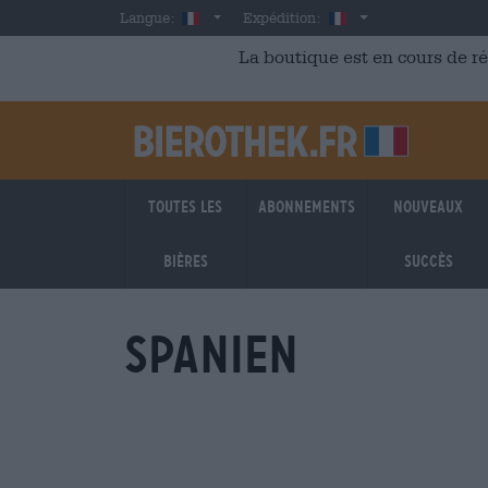
Skip to main content
French
France
Langue:
Expédition:
La boutique est en cours de r
Toutes les
Abonnements
Nouveaux
bières
succès
Spanien