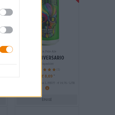
India Pale Ale
s
12 aniversario
Naparbier
(1)
100%
€ 8,69
EINWEG
LTR
0,44 L PEUT - € 19,75 / LTR
Épuisé