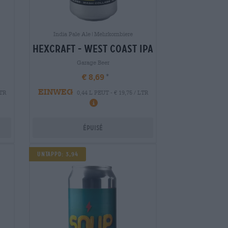
India Pale Ale|Mehrkornbiere
hexcraft - west coast ipa
Garage Beer
€ 8,69
EINWEG
LTR
0,44 L PEUT - € 19,75 / LTR
Épuisé
Untappd: 3,94