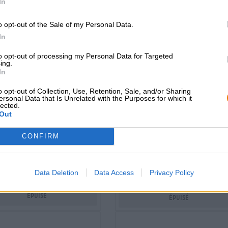
In
o opt-out of the Sale of my Personal Data.
In
to opt-out of processing my Personal Data for Targeted
ing.
In
o opt-out of Collection, Use, Retention, Sale, and/or Sharing
ersonal Data that Is Unrelated with the Purposes for which it
India Pale Ale
India Pale Ale
lected.
haze on the san juan
Out
floors
Naparbier, Outer Range Brewing Co
Espiga, Tyris
CONFIRM
(1)
100%
€ 8,09
€ 9,09
WEG
0,44 L PEUT - € 18,39 / LTR
EINWEG
0,44 L PEUT - € 20,66 / 
Data Deletion
Data Access
Privacy Policy
Épuisé
Épuisé