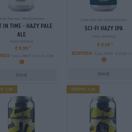
India Pale Ale|Mehrkornbiere
India Pale Ale|Mehrkornbiere
t in time - hazy pale
sci-fi hazy ipa
ale
Cierzo Brewing
Cierzo Brewing
€ 6,99
€ 5,99
EINWEG
0,44 L PEUT - € 15,89 / 
WEG
0,44 L PEUT - € 13,61 / LTR
Épuisé
Épuisé
pd: 4,08
Untappd: 3,99