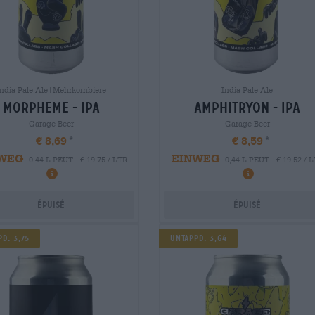
India Pale Ale|Mehrkornbiere
India Pale Ale
morpheme - ipa
amphitryon - ipa
Garage Beer
Garage Beer
€ 8,69
€ 8,59
WEG
EINWEG
0,44 L PEUT - € 19,75 / LTR
0,44 L PEUT - € 19,52 / 
Épuisé
Épuisé
d: 3,75
Untappd: 3,64