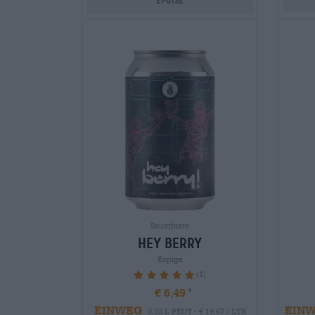
Sauerbiere
hey berry
Espiga
(1)
100%
€ 6,49
EINWEG
EIN
0,33 L PEUT - € 19,67 / LTR