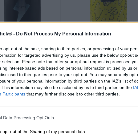
thek® -
Do Not Process My Personal Information
to opt-out of the sale, sharing to third parties, or processing of your per
India Pale Ale|Mehrkornbiere
Pils
formation for targeted advertising by us, please use the below opt-out s
ocata - ipa
riba - Pilsner
r selection. Please note that after your opt-out request is processed y
Garage Beer
Garage Beer
eing interest-based ads based on personal information utilized by us or
€ 5,19
€ 4,89
disclosed to third parties prior to your opt-out. You may separately opt-
WEG
EINWEG
losure of your personal information by third parties on the IAB’s list of
0,33 L PEUT - € 15,73 / LTR
0,33 L PEUT - € 14,82 / 
. This information may also be disclosed by us to third parties on the
IA
Participants
that may further disclose it to other third parties.
Épuisé
Épuisé
Braufr
Untappd: 4,06
l Data Processing Opt Outs
o opt-out of the Sharing of my personal data.