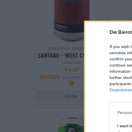
Die Biero
If you wish 
India Pale Ale|Mehrkornbiere
sensitive in
santako - west coast ipa
confirm you
Garage Beer
continue se
€ 5,19
information 
EINWEG
EIN
further disc
0,33 L PEUT - € 15,73 / LTR
participants
Downstream 
Épuisé
Persona
I want t