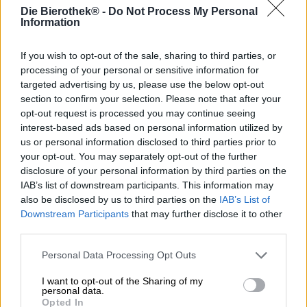
Quiconque est déjà allé en Thaïlande connaît
Die Bierothek® -
Do Not Process My Personal
certainement Chang. On trouve les canettes ornées des
Information
deux éléphants sur le logo dans les stands de
restauration, les restaurants et les bars de Bangkok, dans
If you wish to opt-out of the sale, sharing to third parties, or
les bars de plage des îles paradisiaques, dans les cafés
processing of your personal or sensitive information for
cosy des rizières de Chiang Mai, dans les minibars des
targeted advertising by us, please use the below opt-out
hôtels et dans les présentoirs de tous les 7-Eleven du
section to confirm your selection. Please note that after your
pays. Chang n’est pas seulement connue et populaire en
opt-out request is processed you may continue seeing
Thaïlande : elle est désormais vendue dans plus de 50
interest-based ads based on personal information utilized by
pays à travers le monde et s’est forgée une solide
us or personal information disclosed to third parties prior to
réputation sur le marché mondial de la bière.
your opt-out. You may separately opt-out of the further
Cette bière blonde d’Asie du Sud-Est se présente dans le
disclosure of your personal information by third parties on the
verre d’une robe dorée cristalline et brillante, ornée d’une
IAB’s list of downstream participants. This information may
fine mousse blanche. Dès le service, un subtil arôme de
also be disclosed by us to third parties on the
IAB’s List of
céréales, de houblon doux et une légère note fruitée se
Downstream Participants
that may further disclose it to other
dévoilent, une invitation subtile à la dégustation. En
third parties.
bouche, Chang impressionne par son équilibre : un malt
délicat, une note légèrement sucrée, accompagné d’une
Personal Data Processing Opt Outs
délicate amertume houblonnée. La bouche est soyeuse et
très rafraîchissante grâce à une fine carbonatation
I want to opt-out of the Sharing of my
personal data.
agréable. La finale est nette, ronde et discrète, parfaite
Opted In
pour les journées chaudes ou pour accompagner des plats