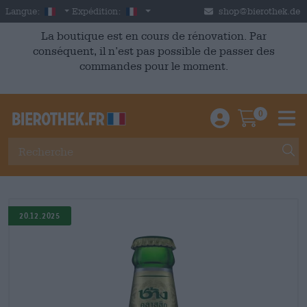
Skip to main content
French
France
Langue:
Expédition:
shop@bierothek.de
La boutique est en cours de rénovation. Par
conséquent, il n’est pas possible de passer des
commandes pour le moment.
0
Einloggen / An
Warenkor
M
20.12.2025