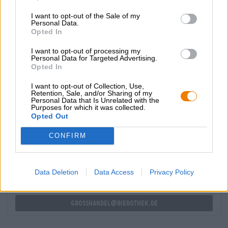
thaïlandais épicés.
I want to opt-out of the Sale of my
Personal Data.
Chang est une petite pause pour le palais et un agréable
Opted In
rappel des longues journées à la plage et des
promenades dans la nuit éclairée aux néons de Bangkok.
I want to opt-out of processing my
Personal Data for Targeted Advertising.
Opted In
I want to opt-out of Collection, Use,
Retention, Sale, and/or Sharing of my
Personal Data that Is Unrelated with the
Purposes for which it was collected.
CONSULTATION GRATUITE SUR LA BIÈRE
Opted Out
Vous avez des questions sur cette bière ? Nous sommes là
pour vous.
CONFIRM
shop@bierothek.de
Data Deletion
Data Access
Privacy Policy
commerçants ou restaurateurs
Du willst größere Mengen günstiger einkaufen?
grosshandel@bierothek.de