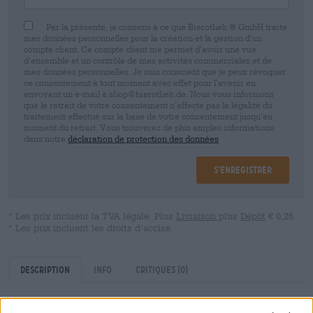
Par la présente, je consens à ce que Bierothek ® GmbH traite
mes données personnelles pour la création et la gestion d’un
compte client. Ce compte client me permet d’avoir une vue
d’ensemble et un contrôle de mes activités commerciales et de
mes données personnelles. Je suis conscient que je peux révoquer
ce consentement à tout moment avec effet pour l’avenir en
envoyant un e-mail à shop@bierothek.de. Nous vous informons
que le retrait de votre consentement n’affecte pas la légalité du
traitement effectué sur la base de votre consentement jusqu’au
moment du retrait. Vous trouverez de plus amples informations
dans notre
déclaration de protection des données
S’enregistrer
* Les prix incluent la TVA légale. Plus
Livraison
plus
Dépôt
€ 0,25
* Les prix incluent les droits d’accise
Description
Info
Critiques
(0)