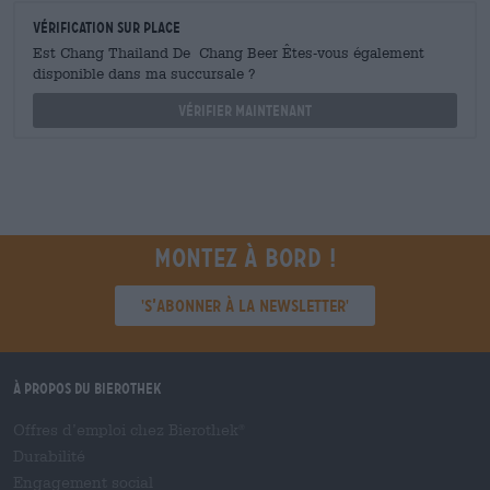
Vérification sur place
Est Chang Thailand De Chang Beer Êtes-vous également
disponible dans ma succursale ?
Vérifier maintenant
Montez à bord !
'S’abonner à la newsletter'
À propos du Bierothek
Offres d’emploi chez Bierothek
®
Durabilité
Engagement social