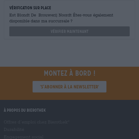
Vérification sur place
Est Blondt De Brouwerij Noordt Êtes-vous également
disponible dans ma succursale ?
Vérifier maintenant
Montez à bord !
'S’abonner à la newsletter'
À propos du Bierothek
Offres d’emploi chez Bierothek
®
Durabilité
Engagement social