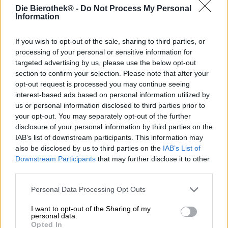
Comme le Wit, le Blond vient de
Belgique
. Le maître
Die Bierothek® -
Do Not Process My Personal
brasseur de la brasserie néerlandaise Noordt a appris le
Information
métier de brasseur à Gand et a apporté son savoir-faire du
pays de la bière belge dans sa nouvelle maison. Grâce à
If you wish to opt-out of the sale, sharing to third parties, or
son savoir-faire, la brasserie de Rotterdam brasse une
processing of your personal or sensitive information for
Blonde d'une authenticité trompeuse et l'appelle Blondt,
targeted advertising by us, please use the below opt-out
d'après le nom de la brasserie. La levure d'abbaye ainsi
section to confirm your selection. Please note that after your
que la variété de houblon Hallertau Mittel Früh sont
opt-out request is processed you may continue seeing
empruntées à l'original. Le breuvage est complété par du
interest-based ads based on personal information utilized by
blé et du malt Pilsner ainsi que de l'or vert de Sorge
us or personal information disclosed to third parties prior to
Nugget. Ce houblon américain apporte une touche
your opt-out. You may separately opt-out of the further
moderne au classique et donne à la bière le cachet de
disclosure of your personal information by third parties on the
Brouwerij Noordt.
IAB’s list of downstream participants. This information may
Comme prévu, la beauté blonde coule dans le verre dans
also be disclosed by us to third parties on the
IAB’s List of
un or clair brillant. Une largeur de main de mousse trône
Downstream Participants
that may further disclose it to other
sur le corps assombri par une levure délicate et dégage
third parties.
un parfum paradisiaque de malt léger, de pain frais du
four, de houblon herbacé et de fruits mûrs. Le goût initial
Personal Data Processing Opt Outs
picote sur la langue avec du dioxyde de carbone pétillant
et délivre une amertume vive savamment équilibrée par
I want to opt-out of the Sharing of my
personal data.
des notes de fruits juteux. La pêche et les agrumes sont
Opted In
accompagnés de notes herbacées, de notes d'herbe et