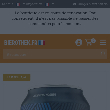
Skip to main content
French
France
Langue:
Expédition:
shop@bierothek.de
La boutique est en cours de rénovation. Par
conséquent, il n’est pas possible de passer des
commandes pour le moment.
0
Einloggen / An
Warenkor
M
Untappd: 3,44