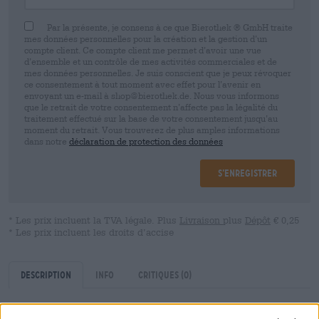
Par la présente, je consens à ce que Bierothek ® GmbH traite
mes données personnelles pour la création et la gestion d’un
compte client. Ce compte client me permet d’avoir une vue
d’ensemble et un contrôle de mes activités commerciales et de
mes données personnelles. Je suis conscient que je peux révoquer
ce consentement à tout moment avec effet pour l’avenir en
envoyant un e-mail à shop@bierothek.de. Nous vous informons
que le retrait de votre consentement n’affecte pas la légalité du
traitement effectué sur la base de votre consentement jusqu’au
moment du retrait. Vous trouverez de plus amples informations
dans notre
déclaration de protection des données
S’enregistrer
* Les prix incluent la TVA légale. Plus
Livraison
plus
Dépôt
€ 0,25
* Les prix incluent les droits d’accise
Description
Info
Critiques
(0)