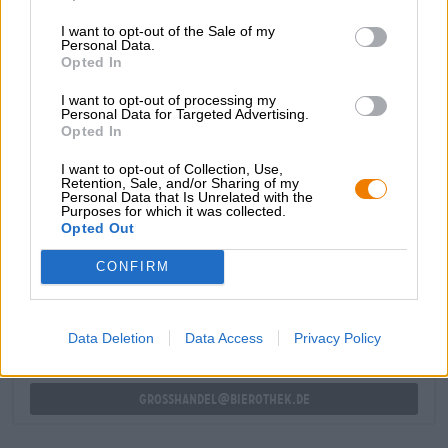
d'une croûte de pain croustillante. Une finale houblonnée
I want to opt-out of the Sale of my
couronne le plaisir de la bière.
Personal Data.
Opted In
Le Blondt de Noordt n'est en rien inférieur à ses collègues
belges et a un goût merveilleusement savoureux !
I want to opt-out of processing my
Personal Data for Targeted Advertising.
Opted In
I want to opt-out of Collection, Use,
Retention, Sale, and/or Sharing of my
Personal Data that Is Unrelated with the
Purposes for which it was collected.
CONSULTATION GRATUITE SUR LA BIÈRE
Opted Out
Vous avez des questions sur cette bière ? Nous sommes là
pour vous.
CONFIRM
shop@bierothek.de
Data Deletion
Data Access
Privacy Policy
commerçants ou restaurateurs
Du willst größere Mengen günstiger einkaufen?
grosshandel@bierothek.de