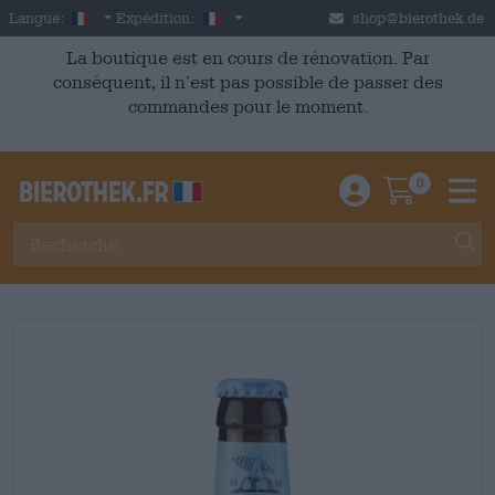
Skip to main content
French
France
Langue:
Expédition:
shop@bierothek.de
La boutique est en cours de rénovation. Par
conséquent, il n’est pas possible de passer des
commandes pour le moment.
0
Einloggen / An
Warenkor
M