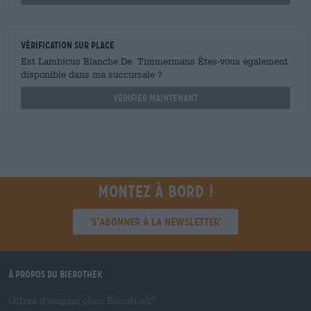
Vérification sur place
Est Lambicus Blanche De Timmermans Êtes-vous également
disponible dans ma succursale ?
Vérifier maintenant
Montez à bord !
'S’abonner à la newsletter'
À propos du Bierothek
Offres d’emploi chez Bierothek
®