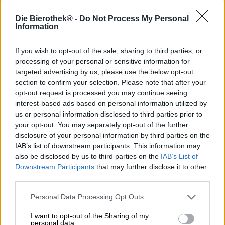
Dans la description de leur création Lambicus Blanche, la
brasserie belge Timmermans nous dresse un tableau
Die Bierothek® -
Do Not Process My Personal
magnifique : le parfum de leur bière ressemble à l’odeur
Information
des épis de blé dorés mûris au soleil et des douces soirées
d’été. Ces mots rappellent les douces nuits d’étoiles
If you wish to opt-out of the sale, sharing to third parties, or
filantes du mois d’août, les promenades entre les champs
processing of your personal or sensitive information for
de céréales ondulants parsemés de bleuets et de
targeted advertising by us, please use the below opt-out
coquelicots rouges, le chant des oiseaux le soir, les jours
section to confirm your selection. Please note that after your
où il fait si chaud qu’on peut sauter dans le lac après le
opt-out request is processed you may continue seeing
coucher du soleil et une ou deux boules de glace avec
interest-based ads based on personal information utilized by
une gaufre croustillante et de la crème après le dîner.
us or personal information disclosed to third parties prior to
Lambiscus Blanche est une symphonie estivale qui peut
your opt-out. You may separately opt-out of the further
évoquer la légèreté incomparable de la saison lumineuse
disclosure of your personal information by third parties on the
et chaude, même au cœur de l’hiver.
IAB’s list of downstream participants. This information may
also be disclosed by us to third parties on the
IAB’s List of
Le breuvage est fabriqué à partir de jeune bière Lambic
Downstream Participants
that may further disclose it to other
et aromatisé avec du zeste d’orange fraîchement râpé et
third parties.
des graines de coriandre épicées. Dans le verre, la bière
se présente dans une délicate teinte dorée (une
Personal Data Processing Opt Outs
particularité du style, généralement légèrement plus
foncée) avec un fin trouble et une petite couronne de
I want to opt-out of the Sharing of my
mousse blanche. Une composition de malt léger,
personal data.