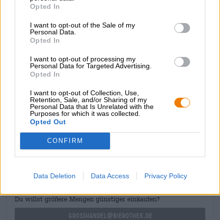
Opted In
d’agrumes gorgés de soleil et d’herbes forestières monte
au nez et vous invite à prendre la première gorgée. Le
I want to opt-out of the Sale of my
goût est composé de notes douces de céréales, d’orange
Personal Data.
douce, de pomme verte, de coriandre subtile et d’une
Opted In
acidité fruitée et fraîche. Une finale sèche complète le
plaisir de la bière et vous donne envie d’ouvrir
I want to opt-out of processing my
Personal Data for Targeted Advertising.
immédiatement la bouteille suivante.
Opted In
I want to opt-out of Collection, Use,
Retention, Sale, and/or Sharing of my
Personal Data that Is Unrelated with the
Purposes for which it was collected.
Opted Out
CONSULTATION GRATUITE SUR LA BIÈRE
Vous avez des questions sur cette bière ? Nous sommes là
CONFIRM
pour vous.
shop@bierothek.de
Data Deletion
Data Access
Privacy Policy
commerçants ou restaurateurs
Du willst größere Mengen günstiger einkaufen?
grosshandel@bierothek.de