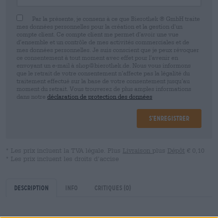
Par la présente, je consens à ce que Bierothek ® GmbH traite
mes données personnelles pour la création et la gestion d’un
compte client. Ce compte client me permet d’avoir une vue
d’ensemble et un contrôle de mes activités commerciales et de
mes données personnelles. Je suis conscient que je peux révoquer
ce consentement à tout moment avec effet pour l’avenir en
envoyant un e-mail à shop@bierothek.de. Nous vous informons
que le retrait de votre consentement n’affecte pas la légalité du
traitement effectué sur la base de votre consentement jusqu’au
moment du retrait. Vous trouverez de plus amples informations
dans notre
déclaration de protection des données
S’enregistrer
* Les prix incluent la TVA légale. Plus
Livraison
plus
Dépôt
€ 0,10
* Les prix incluent les droits d’accise
Description
Info
Critiques
(0)