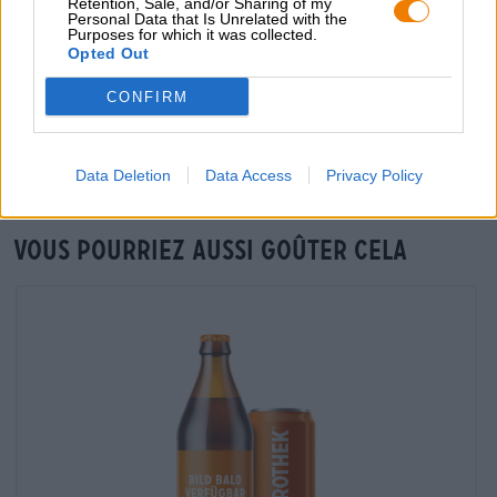
Retention, Sale, and/or Sharing of my
Personal Data that Is Unrelated with the
Purposes for which it was collected.
Opted Out
Vérification sur place
CONFIRM
Est Christkindlesmarkt Bier De Tucher Privatbrauerei Êtes-
vous également disponible dans ma succursale ?
Vérifier maintenant
Data Deletion
Data Access
Privacy Policy
Vous pourriez aussi goûter cela