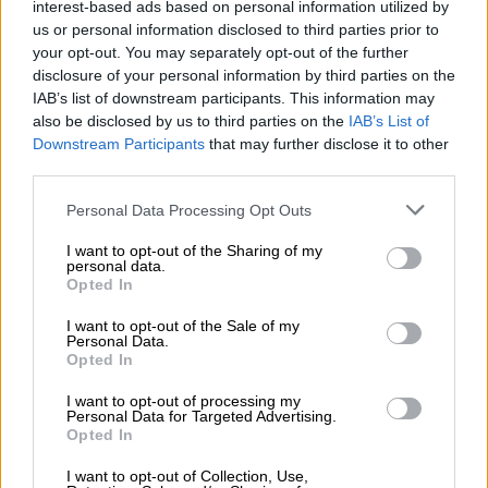
interest-based ads based on personal information utilized by
d'alcool et caresse l'âme avec un malt corsé et une touche
us or personal information disclosed to third parties prior to
de houblon savamment placée. La beauté cuivrée et
your opt-out. You may separately opt-out of the further
dorée captive le palais avec une symphonie festive de
disclosure of your personal information by third parties on the
caramel, de malt torréfié, de biscuits frais au four, de
IAB’s list of downstream participants. This information may
paille épicée et de céréales copieuses. Les houblons
also be disclosed by us to third parties on the
IAB’s List of
forment une finale au goût frais d'herbe et de pomme
Downstream Participants
that may further disclose it to other
verte.
third parties.
Personal Data Processing Opt Outs
I want to opt-out of the Sharing of my
personal data.
CONSULTATION GRATUITE SUR LA BIÈRE
Opted In
Vous avez des questions sur cette bière ? Nous sommes là
I want to opt-out of the Sale of my
pour vous.
Personal Data.
shop@bierothek.de
Opted In
I want to opt-out of processing my
Personal Data for Targeted Advertising.
commerçants ou restaurateurs
Opted In
Du willst größere Mengen günstiger einkaufen?
I want to opt-out of Collection, Use,
grosshandel@bierothek.de