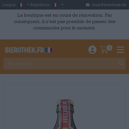
Skip to main content
French
France
Langue:
Expédition:
shop@bierothek.de
La boutique est en cours de rénovation. Par
conséquent, il n’est pas possible de passer des
commandes pour le moment.
0
Einloggen / An
Warenkor
M