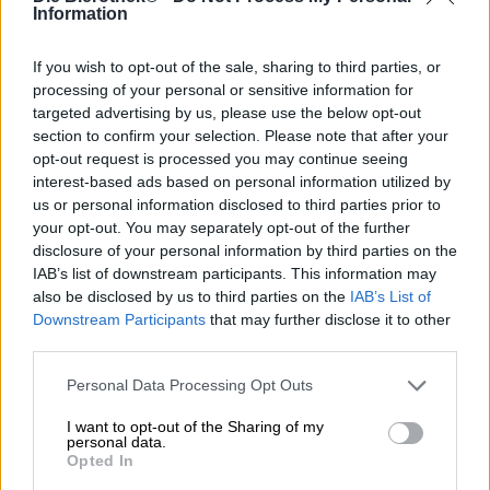
Combattre ou fuir est une décision que notre esprit prend
Information
chaque fois que nous sommes confrontés à un événement
stressant ou potentiellement dangereux. En une fraction
If you wish to opt-out of the sale, sharing to third parties, or
de seconde, notre cerveau évalue la situation et décide si
processing of your personal or sensitive information for
nous sommes capables de la gérer ou non. Il met le corps
targeted advertising by us, please use the below opt-out
en état de se battre avec une charge d'adrénaline si
section to confirm your selection. Please note that after your
l'évaluation de notre propre supériorité est positive, sinon
opt-out request is processed you may continue seeing
il nous donne le signal de fuir.
interest-based ads based on personal information utilized by
Une situation qui, espérons-le, ne vous donnera pas le
us or personal information disclosed to third parties prior to
choix du combat ou de la fuite est la Double India Pale
your opt-out. You may separately opt-out of the further
Ale Escape. La bière de la maison Schwarze Rose a un
disclosure of your personal information by third parties on the
nom d'évasion, mais elle est plutôt de nature alléchante.
IAB’s list of downstream participants. This information may
Le puissant DIPA construit son caractère séduisant sur
also be disclosed by us to third parties on the
IAB’s List of
une poignée d'ingrédients extraordinaires : la
Downstream Participants
that may further disclose it to other
combinaison de céréales comprend du malt Pilsner et une
third parties.
partie à base de blé et de cosses. La levure utilisée est
issue de la culture Conan et est connue pour faire
Personal Data Processing Opt Outs
ressortir les composantes fruitées du houblon. De plus, la
bière a été houblonnée à froid avec les variétés Sabro,
I want to opt-out of the Sharing of my
personal data.
Nelson Sauvin et Amarillo, ce qui lui confère un arôme
Opted In
extra-juteux. Les brasseurs appellent affectueusement
leur travail «juicy sipper» et décrivent parfaitement le