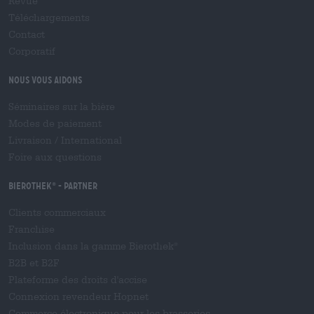
Revue
Téléchargements
Contact
Corporatif
Nous vous aidons
Séminaires sur la bière
Modes de paiement
Livraison
/
International
Foire aux questions
Bierothek
- Partner
®
Clients commerciaux
Franchise
Inclusion dans la gamme Bierothek
®
B2B et B2F
Plateforme des droits d'accise
Connexion revendeur Hopnet
Commerce électronique pour les brasseries