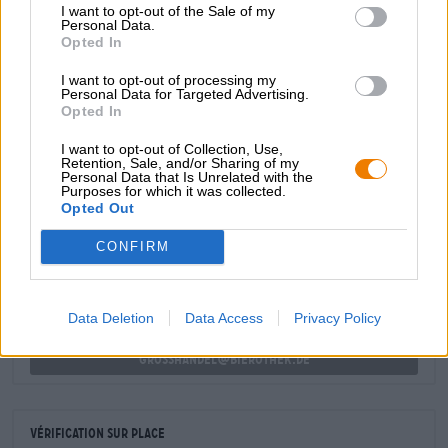
I want to opt-out of the Sale of my
caractère extrêmement buvable de la bière.
Personal Data.
Opted In
Doré et merveilleusement fruité, que demander de plus ?
I want to opt-out of processing my
Personal Data for Targeted Advertising.
Opted In
I want to opt-out of Collection, Use,
Retention, Sale, and/or Sharing of my
CONSULTATION GRATUITE SUR LA BIÈRE
Personal Data that Is Unrelated with the
Purposes for which it was collected.
Vous avez des questions sur cette bière ? Nous sommes là
Opted Out
pour vous.
shop@bierothek.de
CONFIRM
commerçants ou restaurateurs
Data Deletion
Data Access
Privacy Policy
Du willst größere Mengen günstiger einkaufen?
grosshandel@bierothek.de
Vérification sur place