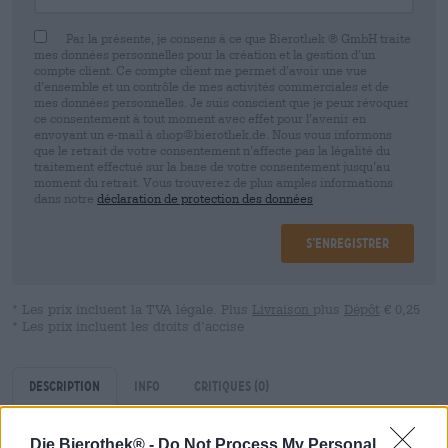
Par la présente, je consens à ce que Bierothek ® GmbH traite
mes données personnelles pour la création et la gestion d’un
compte client. Ce compte client me permet d’avoir une vue
d’ensemble et un contrôle de mes activités commerciales et de
mes données personnelles. Je suis conscient que je peux révoquer
ce consentement à tout moment avec effet pour l’avenir en
envoyant un e-mail à shop@bierothek.de. Nous vous informons
que le retrait de votre consentement n’affecte pas la légalité du
traitement effectué sur la base de votre consentement jusqu’au
moment du retrait. Vous trouverez de plus amples informations
dans notre
déclaration de protection des données
S’enregistrer
* Les prix incluent la TVA légale. Plus
Livraison
plus
Dépôt
€ 0,25
* Les prix incluent les droits d’accise
Description
Info
Critiques
(0)
Die Bierothek® -
Do Not Process My Personal