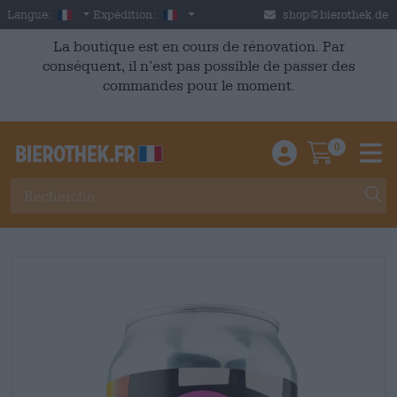
Skip to main content
French
France
Langue:
Expédition:
shop@bierothek.de
La boutique est en cours de rénovation. Par
conséquent, il n’est pas possible de passer des
commandes pour le moment.
0
Einloggen / An
Warenkor
M