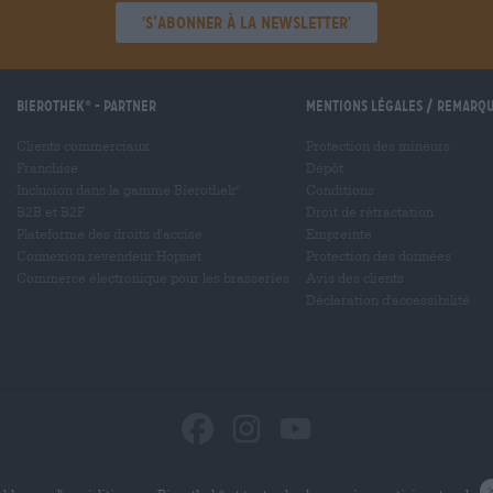
'S’abonner à la newsletter'
Bierothek
- Partner
Mentions légales / Remarq
®
Clients commerciaux
Protection des mineurs
Franchise
Dépôt
Inclusion dans la gamme Bierothek
Conditions
®
B2B et B2F
Droit de rétractation
Plateforme des droits d'accise
Empreinte
Connexion revendeur Hopnet
Protection des données
Commerce électronique pour les brasseries
Avis des clients
Déclaration d'accessibilité
®