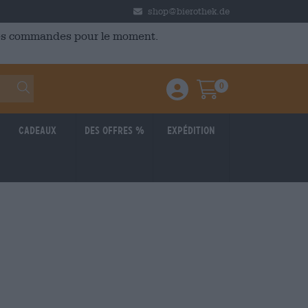
shop@bierothek.de
 des commandes pour le moment.
0
Einloggen / Anmelden
Warenkorb
Cadeaux
Des offres %
Expédition
Reduziert
025