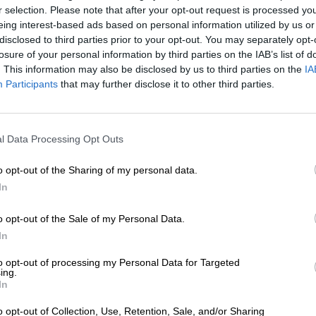
r selection. Please note that after your opt-out request is processed y
eing interest-based ads based on personal information utilized by us or
* Les prix incluent la TVA légale. Plus
Livraison
plus
Dépôt
€ 0
disclosed to third parties prior to your opt-out. You may separately opt-
* Les prix incluent les droits d’accise
losure of your personal information by third parties on the IAB’s list of
. This information may also be disclosed by us to third parties on the
IA
Participants
that may further disclose it to other third parties.
Description
Info
Critiques
(0)
Paderborn est une ville qui a toujours été et est fréque
l Data Processing Opt Outs
de la ville se trouve la chapelle Zur Hilligen Seele, qui
apprécié des croyants d’ici et d’ailleurs. Non loin se tro
o opt-out of the Sharing of my personal data.
militaire et commerciale était utilisée dès le XVIIe siècl
In
déplacements vers et depuis Francfort. Il existe aujourd
cette époque et encourage les pèlerins modernes à réfléc
o opt-out of the Sale of my Personal Data.
Tous ceux qui ont soif de réflexion et de randonnée peu
In
Pilger Landbier provient de la brasserie de Paderborn 
pèlerinage animée autour de Paderborn. Cette bière ent
to opt-out of processing my Personal Data for Targeted
ing.
ambrée naturellement trouble et est élaborée avec de l’
In
l’orge sélectionnée de la région, des houblons les plus f
o opt-out of Collection, Use, Retention, Sale, and/or Sharing
La bière de campagne représente l’abondance des malts u