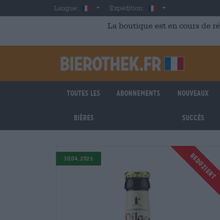
Skip to main content
French
France
Langue:
Expédition:
La boutique est en cours de r
Toutes les
Abonnements
Nouveaux
bières
succès
Reduziert
Reduziert
30.04.2025