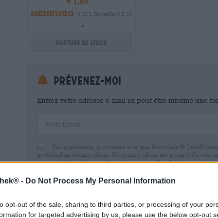
€ 1,89
MEHRWEG
0,33 L Bouteille € 5,24
/ L
Rupture de stock
Prévenez-moi
Entrez votre adresse e-mail ici pour être informé une fo
Your Email
Par la présente, je consens à ce que Bierothek ® GmbH trait
gestion d’un compte client. Ce compte client me permet d’avoir u
commerciales et de mes données personnelles. Je suis conscient
avec effet pour l’avenir en envoyant un e-mail à shop@bierothek.d
consentement n’affecte pas la légalité du traitement effectué su
thek® -
Do Not Process My Personal Information
retrait. Vous trouverez de plus amples informations dans notre
dé
to opt-out of the sale, sharing to third parties, or processing of your per
formation for targeted advertising by us, please use the below opt-out s