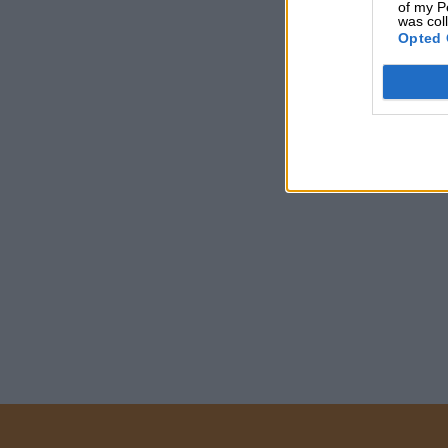
of my P
was col
Opted 