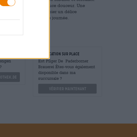
e notes maltées et une douce douceur. Une
 fait de la Pilger Landbier un délice
out simplement en fin de journée.
taurateurs
Vérification sur place
Mengen
Est Pilger De Paderborner
?
Brauerei Êtes-vous également
disponible dans ma
othek.de
succursale ?
Vérifier maintenant