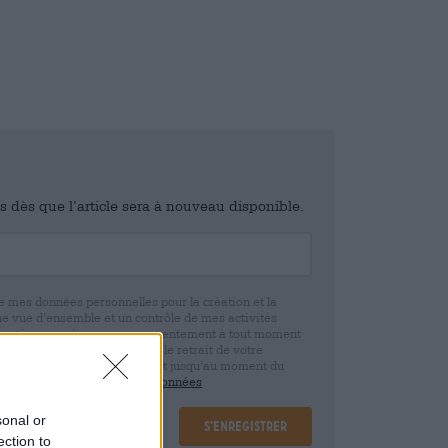
is dès que l’article sera à nouveau disponible.
e mes données personnelles pour la création et la
ne vue d’ensemble et un contrôle de mes activités
 que je peux révoquer ce consentement à tout moment
e. Nous vous informons que le retrait de votre
r la base de votre consentement jusqu’au moment du
claration de protection des données
sonal or
S’enregistrer
ection to