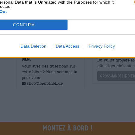
ersonal Data that Is Unrelated with the Purposes for which it
Le parfum et le goût se caractérisent par une variété d
lected.
amertume légèrement amère souligne le jeu des arômes et
Out
savoureux après les randonnées, en fin de semaine ou t
CONFIRM
Data Deletion
Data Access
Privacy Policy
CONSULTATION GRATUITE SUR LA
commerçants ou res
BIÈRE
Du willst größere 
günstiger einkaufen
Vous avez des questions sur
cette bière ? Nous sommes là
grosshandel@bier
pour vous.
shop@bierothek.de
Montez à bord !