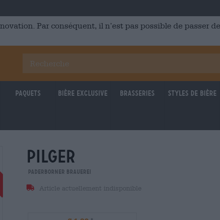
énovation. Par conséquent, il n’est pas possible de passer
Paquets
Bière Exclusive
Brasseries
Styles de bière
pilger
Reduziert
30.04.2025
30.04.2
Paderborner Brauerei
Article actuellement indisponible