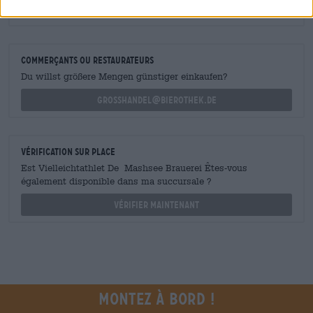
shop@bierothek.de
commerçants ou restaurateurs
Du willst größere Mengen günstiger einkaufen?
grosshandel@bierothek.de
Vérification sur place
Est Vielleichtathlet De Mashsee Brauerei Êtes-vous
également disponible dans ma succursale ?
Vérifier maintenant
Montez à bord !