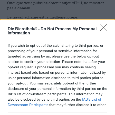
Quoi que vous puissiez obtenir aujourd’hui, ne remettez
pas à demain.
Le travail acharné est la meilleure loterie.
La compétence demande un travail acharné, le succès
Die Bierothek® -
Do Not Process My Personal
demande de la persévérance.
Information
On a rien sans rien.
If you wish to opt-out of the sale, sharing to third parties, or
Celui qui se repose rouillera.
processing of your personal or sensitive information for
targeted advertising by us, please use the below opt-out
Le travail est une demi-vie.
section to confirm your selection. Please note that after your
opt-out request is processed you may continue seeing
Travaillez avant le plaisir.
interest-based ads based on personal information utilized by
— La culture allemande se caractérise par une certaine
us or personal information disclosed to third parties prior to
discipline. De nombreux proverbes louent le travail
your opt-out. You may separately opt-out of the further
acharné et la fiabilité de nos compatriotes et appellent à
disclosure of your personal information by third parties on the
la vertu. Mais parfois, nous n’avons pas du tout envie
IAB’s list of downstream participants. This information may
d’être diligents et de travailler dur. Nous préférons de loin
also be disclosed by us to third parties on the
IAB’s List of
reporter les tâches et les tâches de la journée à un autre
Downstream Participants
that may further disclose it to other
moment et laisser le travail être du travail. La brasserie
third parties.
Mashsee a imaginé la bière parfaite pour ces occasions.