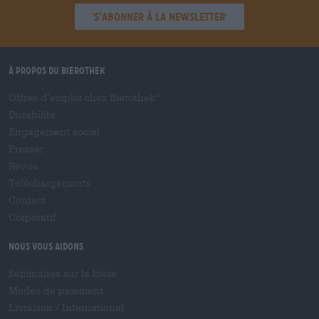
'S’abonner à la newsletter'
À propos du Bierothek
Offres d’emploi chez Bierothek
®
Durabilité
Engagement social
Presser
Revue
Téléchargements
Contact
Corporatif
Nous vous aidons
Séminaires sur la bière
Modes de paiement
Livraison
/
International