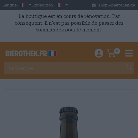
Skip to main content
French
France
Langue:
Expédition:
shop@bierothek.de
La boutique est en cours de rénovation. Par
conséquent, il n’est pas possible de passer des
commandes pour le moment.
0
Einloggen / An
Warenkor
M