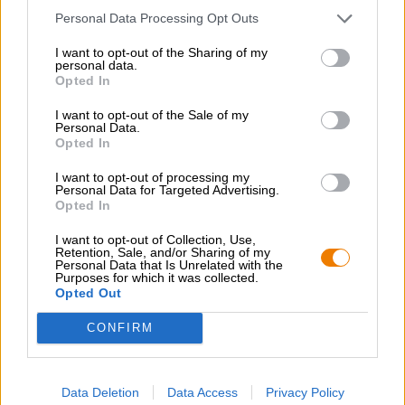
Votre MaybeAthlete est un hommage à la procrastination
Personal Data Processing Opt Outs
et à la procrastination et parfait pour des heures de
rêverie et de ne rien faire.
I want to opt-out of the Sharing of my
personal data.
Opted In
MaybeAthlet est une bière blonde de session légère et
feuilletée avec une légère teneur en alcool de 3,6 %. Son
I want to opt-out of the Sale of my
goût merveilleux est dû à une gamme de six types de
Personal Data.
malt différents et aux houblons Magnum, Sabro et Zamba.
Opted In
Le houblon froid assure une profondeur particulière et
une saveur de houblon maximale sans forte amertume. À
I want to opt-out of processing my
Personal Data for Targeted Advertising.
la fin, une bière décontractée aux arômes juteux de
Opted In
mangue dorée et de fruit de la passion exotique.
I want to opt-out of Collection, Use,
Quoi que vous puissiez obtenir aujourd’hui, remettez-le à
Retention, Sale, and/or Sharing of my
demain et ouvrez plutôt une bouteille de bière !
Personal Data that Is Unrelated with the
Purposes for which it was collected.
Opted Out
CONFIRM
CONSULTATION GRATUITE SUR LA BIÈRE
Vous avez des questions sur cette bière ? Nous sommes là
Data Deletion
Data Access
Privacy Policy
pour vous.