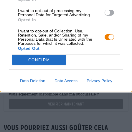
Vous avez des questions sur cette bière ? Nous sommes là
pour vous.
I want to opt-out of processing my
shop@bierothek.de
Personal Data for Targeted Advertising.
Opted In
I want to opt-out of Collection, Use,
commerçants ou restaurateurs
Retention, Sale, and/or Sharing of my
Du willst größere Mengen günstiger einkaufen?
Personal Data that Is Unrelated with the
Purposes for which it was collected.
Opted Out
grosshandel@bierothek.de
CONFIRM
Vérification sur place
Est Bierpaket Weihnachtsdosen De BrewDog Hanscraft &
Data Deletion
Data Access
Privacy Policy
Co. Die Bierothek® Habesha Brewery Espiga Moon Lark
Uiltje Somersby Tuborg Harboe Stone Brewing USA Êtes-
vous également disponible dans ma succursale ?
Vérifier maintenant
Vous pourriez aussi goûter cela