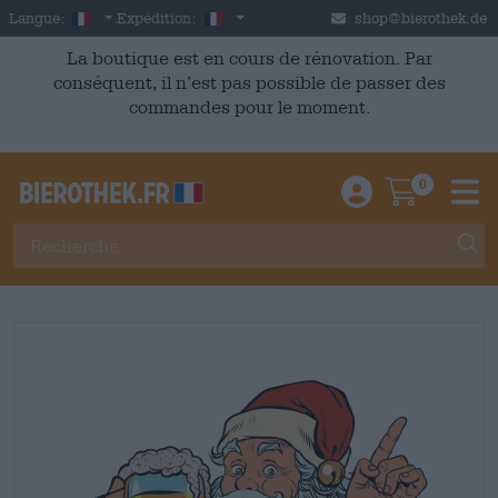
Skip to main content
French
France
Langue:
Expédition:
shop@bierothek.de
La boutique est en cours de rénovation. Par
conséquent, il n’est pas possible de passer des
commandes pour le moment.
0
Einloggen / An
Warenkor
M