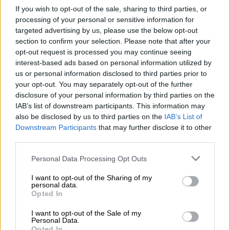
biscuits jusqu’à la mi-janvier au moins. Les boîtes aux
If you wish to opt-out of the sale, sharing to third parties, or
couleurs vives offrent des conditions de conservation
processing of your personal or sensitive information for
idéales et garantissent que chaque biscuit reste friable et
targeted advertising by us, please use the below opt-out
délicieux.
section to confirm your selection. Please note that after your
opt-out request is processed you may continue seeing
Les canettes sont également idéales pour conserver la
interest-based ads based on personal information utilized by
bière, c’est pourquoi de plus en plus de brasseries
us or personal information disclosed to third parties prior to
utilisent ce récipient pratique. Pendant que grand-mère
your opt-out. You may separately opt-out of the further
était occupée à préparer Noël, nous vous avons concocté
disclosure of your personal information by third parties on the
un paquet de boîtes de Noël. Le coffret vous propose
IAB’s list of downstream participants. This information may
douze bières différentes, toutes créées pour l’Avent et la
also be disclosed by us to third parties on the
IAB’s List of
moitié froide de l’année. Nous avons parcouru le monde
Downstream Participants
that may further disclose it to other
et rassemblé des bières festives de cinq pays différents
third parties.
pour vous offrir une gâterie de Noël à la bière.
Joyeux Noël, joyeux Noël, joyeux Jul et veselé Vánoce !
Personal Data Processing Opt Outs
I want to opt-out of the Sharing of my
personal data.
Opted In
I want to opt-out of the Sale of my
CONSULTATION GRATUITE SUR LA BIÈRE
Personal Data.
Opted In