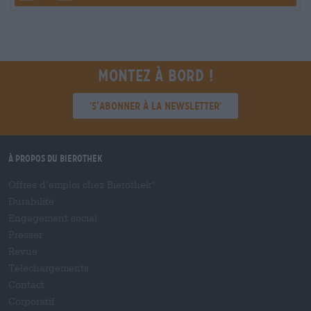
Montez à bord !
'S’abonner à la newsletter'
À propos du Bierothek
Offres d’emploi chez Bierothek
®
Durabilité
Engagement social
Presser
Revue
Téléchargements
Contact
Corporatif