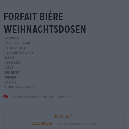
Forfait bière
weihnachtsdosen
BrewDog
Hanscraft & Co.
Die Bierothek
®
Habesha Brewery
Espiga
Moon Lark
Uiltje
Somersby
Tuborg
Harboe
Stone Brewing USA
Article actuellement indisponible
€ 39,59
EINWEG
1 St. EMBALLER € 37,15 / St.