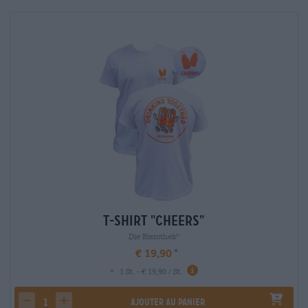
T-Shirt "Cheers"
Die Bierothek
®
€ 19,90
-
1 St. - € 19,90 / St.
Ajouter au panier
decrease quantity
increase quantity