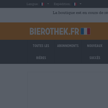
Skip to main content
French
France
Langue:
Expédition:
La boutique est en cours de r
Toutes les
Abonnements
Nouveaux
bières
succès