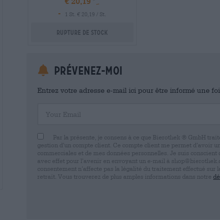
€ 20,19
-
1 St. € 20,19 / St.
Rupture de stock
Prévenez-moi
Entrez votre adresse e-mail ici pour être informé une fo
Your Email
Par la présente, je consens à ce que Bierothek ® GmbH trait
gestion d’un compte client. Ce compte client me permet d’avoir u
commerciales et de mes données personnelles. Je suis conscient
avec effet pour l’avenir en envoyant un e-mail à shop@bierothek.d
consentement n’affecte pas la légalité du traitement effectué su
retrait. Vous trouverez de plus amples informations dans notre
dé