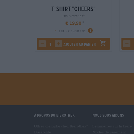
T-Shirt "Cheers"
Die Bierothek
®
€ 19,90
-
1 St. - € 19,90 / St.
Ajouter au panier
decrease quantity
increase quantity
dec
À propos du Bierothek
Nous vous aidons
Offres d’emploi chez Bierothek
Séminaires sur la bière
®
Durabilité
Modes de paiement