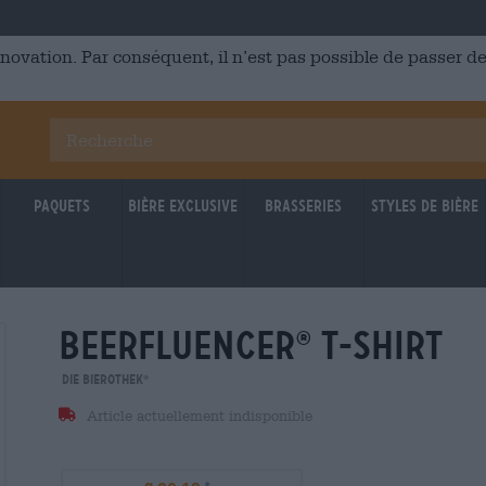
énovation. Par conséquent, il n’est pas possible de passer
Paquets
Bière Exclusive
Brasseries
Styles de bière
beerfluencer
t-shirt
®
Die Bierothek
®
Article actuellement indisponible