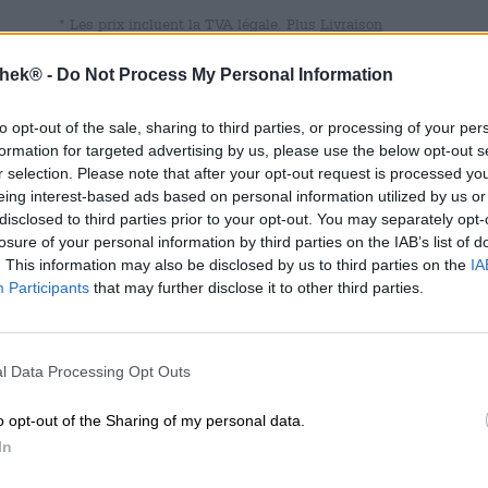
* Les prix incluent la TVA légale. Plus
Livraison
thek® -
Do Not Process My Personal Information
Info
Critiques
(0)
to opt-out of the sale, sharing to third parties, or processing of your per
formation for targeted advertising by us, please use the below opt-out s
Contenu
1 Stück
r selection. Please note that after your opt-out request is processed y
eing interest-based ads based on personal information utilized by us or
Brauerei
Die Bierothek
®
disclosed to third parties prior to your opt-out. You may separately opt-
losure of your personal information by third parties on the IAB’s list of
Identifiant Bierothek®
BIE_CF_880000158
. This information may also be disclosed by us to third parties on the
IA
LMIV (en anglais
Opérateur alimentaire responsab
Participants
that may further disclose it to other third parties.
seulement)
Bierothek GmbH, An der Spinnere
Bamberg Deutschland(DE)
Bierregion
Deutschland
l Data Processing Opt Outs
o opt-out of the Sharing of my personal data.
CONSULTATION GRATUITE SUR LA
commerçants ou res
BIÈRE
In
Du willst größere 
günstiger einkaufen
Vous avez des questions sur