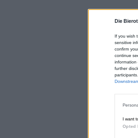
Die Biero
If you wish 
sensitive in
confirm you
continue se
information 
further disc
participants
Downstream 
Persona
I want t
Opted 