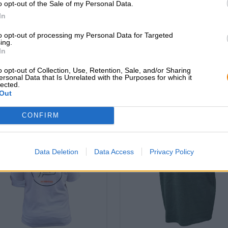
cette bière ? Nous sommes là
o opt-out of the Sale of my Personal Data.
grosshandel@bier
pour vous.
In
shop@bierothek.de
to opt-out of processing my Personal Data for Targeted
ing.
In
ûter cela
o opt-out of Collection, Use, Retention, Sale, and/or Sharing
ersonal Data that Is Unrelated with the Purposes for which it
lected.
Out
CONFIRM
Data Deletion
Data Access
Privacy Policy