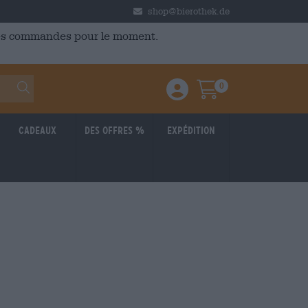
shop@bierothek.de
 des commandes pour le moment.
0
Einloggen / Anmelden
Warenkorb
Cadeaux
Des offres %
Expédition