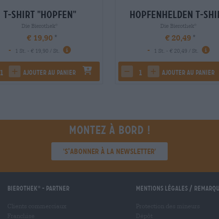
T-Shirt "Hopfen"
Hopfenhelden T-Shi
Die Bierothek
Die Bierothek
®
®
€ 19,90
€ 20,49
-
-
1 St. - € 19,90 / St.
1 St. - € 20,49 / St.
Ajouter au panier
Ajouter au panier
rease quantity
increase quantity
decrease quantity
increase quantity
Montez à bord !
'S’abonner à la newsletter'
Bierothek
- Partner
Mentions légales / Remarq
®
Clients commerciaux
Protection des mineurs
Franchise
Dépôt