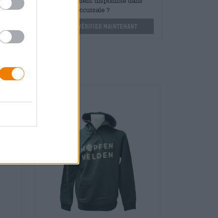
également disponible dans
othek.de
ma succursale ?
Vérifier maintenant