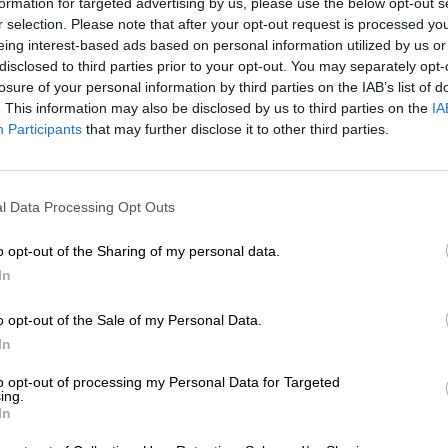
formation for targeted advertising by us, please use the below opt-out s
r selection. Please note that after your opt-out request is processed y
eing interest-based ads based on personal information utilized by us or
* Les prix incluent la TVA légale. Plus
Livraison
plus
Dépôt
€ 0
* Les prix incluent les droits d’accise
disclosed to third parties prior to your opt-out. You may separately opt-
losure of your personal information by third parties on the IAB’s list of
. This information may also be disclosed by us to third parties on the
IA
Description
Info
Critiques
(0)
Participants
that may further disclose it to other third parties.
La brasserie munichoise Wolfscraft a pour mission de pr
l Data Processing Opt Outs
caractère et de saveur, insufflant une nouvelle vie aux 
est un incontournable de leur gamme !
o opt-out of the Sharing of my personal data.
La Helle! de Wolfscraft revisite la traditionnelle Helle b
In
%. Visuellement, la bière séduit par sa robe miel-doré, s
aérienne et pure. Naturellement trouble, elle caresse le 
o opt-out of the Sale of my Personal Data.
d’agrumes acidulés, qui vous mettent en appétit dès la
In
expérience brassicole merveilleusement équilibrée. Les
houblon puissant, puis le malt s’invite, équilibrant élé
to opt-out of processing my Personal Data for Targeted
fruits exotiques et zestes d’agrumes se marient pour cré
ing.
corps et l’esprit.
In
La Das Helle! de Wolfcraft est une représentante modern