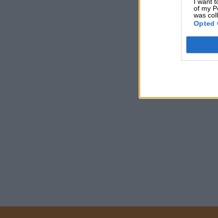
I want t
of my P
was col
Opted 