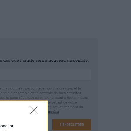
is dès que l’article sera à nouveau disponible.
e mes données personnelles pour la création et la
ne vue d’ensemble et un contrôle de mes activités
 que je peux révoquer ce consentement à tout moment
e. Nous vous informons que le retrait de votre
r la base de votre consentement jusqu’au moment du
claration de protection des données
S’enregistrer
sonal or