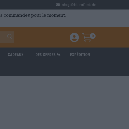
shop@bierothek.de
 des commandes pour le moment.
0
Einloggen / Anmelden
Warenkorb
Cadeaux
Des offres %
Expédition