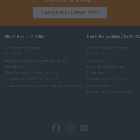
'S’abonner à la newsletter'
Bierothek
- Partner
Mentions légales / Remarq
®
Clients commerciaux
Protection des mineurs
Franchise
Dépôt
Inclusion dans la gamme Bierothek
Conditions
®
B2B et B2F
Droit de rétractation
Plateforme des droits d'accise
Empreinte
Connexion revendeur Hopnet
Protection des données
Commerce électronique pour les brasseries
Avis des clients
Déclaration d'accessibilité