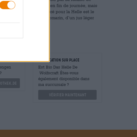
tte bière est excellente en fin de journée, mais
 accompagnement préféré pour la Helle est le
 de pommes de terre au romarin, d’un jus léger
s de la bière.
taurateurs
Vérification sur place
Mengen
Est Bio Das Helle De
?
Wolfscraft Êtes-vous
également disponible dans
othek.de
ma succursale ?
Vérifier maintenant