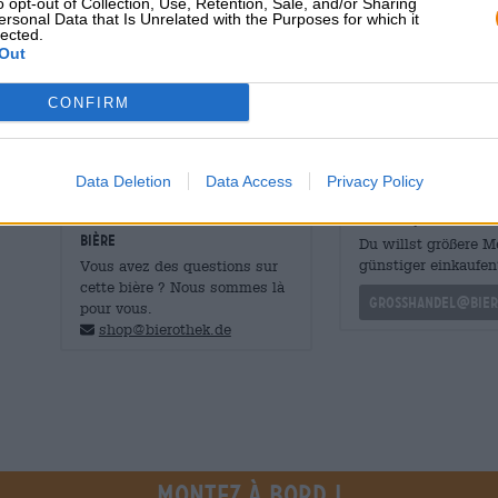
o opt-out of Collection, Use, Retention, Sale, and/or Sharing
ersonal Data that Is Unrelated with the Purposes for which it
consommation et ses saveurs subtilement équilibrées. Ce
lected.
peut également accompagner des plats plus doux. Notre
Out
poulet : un poulet croustillant rôti au four, accompagné
et de mâche vinaigrette, sublime parfaitement les saveur
CONFIRM
Data Deletion
Data Access
Privacy Policy
CONSULTATION GRATUITE SUR LA
commerçants ou res
BIÈRE
Du willst größere 
günstiger einkaufen
Vous avez des questions sur
cette bière ? Nous sommes là
grosshandel@bier
pour vous.
shop@bierothek.de
Montez à bord !