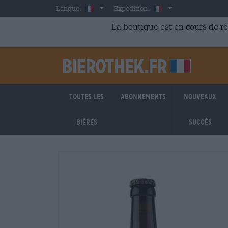
Skip to main content
French
France
Langue:
Expédition:
La boutique est en cours de r
Toutes les
Abonnements
Nouveaux
bières
succès