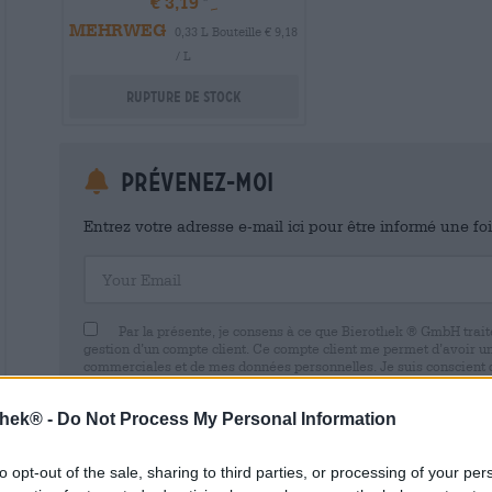
€ 3,19
MEHRWEG
0,33 L Bouteille € 9,18
/ L
Rupture de stock
Prévenez-moi
Entrez votre adresse e-mail ici pour être informé une fo
Your Email
Par la présente, je consens à ce que Bierothek ® GmbH trait
gestion d’un compte client. Ce compte client me permet d’avoir u
commerciales et de mes données personnelles. Je suis conscient
avec effet pour l’avenir en envoyant un e-mail à shop@bierothek.d
consentement n’affecte pas la légalité du traitement effectué su
thek® -
Do Not Process My Personal Information
retrait. Vous trouverez de plus amples informations dans notre
dé
to opt-out of the sale, sharing to third parties, or processing of your per