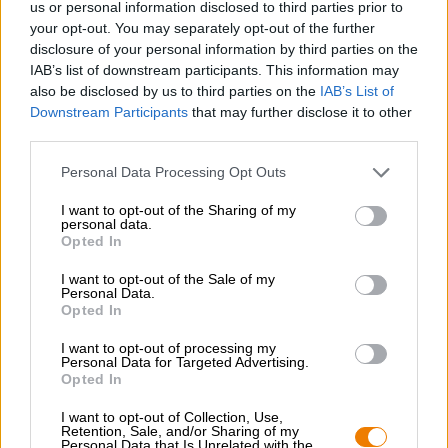
sucre a été volontairement omise afin que les subtilités du
us or personal information disclosed to third parties prior to
goût ne soient pas masquées par une douceur trop
your opt-out. You may separately opt-out of the further
puissante.
disclosure of your personal information by third parties on the
IAB’s list of downstream participants. This information may
Rafraîchissant, délicieux et avec un design amusant de
also be disclosed by us to third parties on the
IAB’s List of
l’artiste Anne-Kathrin Marx.
Downstream Participants
that may further disclose it to other
third parties.
Personal Data Processing Opt Outs
I want to opt-out of the Sharing of my
CONSULTATION GRATUITE SUR LA BIÈRE
personal data.
Vous avez des questions sur cette bière ? Nous sommes là
Opted In
pour vous.
shop@bierothek.de
I want to opt-out of the Sale of my
Personal Data.
Opted In
commerçants ou restaurateurs
I want to opt-out of processing my
Personal Data for Targeted Advertising.
Du willst größere Mengen günstiger einkaufen?
Opted In
grosshandel@bierothek.de
I want to opt-out of Collection, Use,
Retention, Sale, and/or Sharing of my
Personal Data that Is Unrelated with the