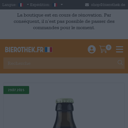
Skip to main content
French
France
Langue:
Expédition:
shop@bierothek.de
La boutique est en cours de rénovation. Par
conséquent, il n’est pas possible de passer des
commandes pour le moment.
0
Einloggen / An
Warenkor
M
29.07.2025