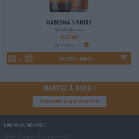
Habesha T-Shirt
Habesha Brewery
€ 20,49
-
1 St. - € 20,49 / St.
Ajouter au panier
decrease quantity
increase quantity
Montez à bord !
'S’abonner à la newsletter'
À propos du Bierothek
Offres d’emploi chez Bierothek
®