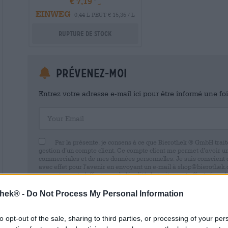
€ 7,19
EINWEG
0,44 L PEUT € 15,36 / L
Rupture de stock
Prévenez-moi
Entrez votre adresse e-mail ici pour être informé une fo
Your Email
Par la présente, je consens à ce que Bierothek ® GmbH trait
gestion d’un compte client. Ce compte client me permet d’avoir u
commerciales et de mes données personnelles. Je suis conscient
avec effet pour l’avenir en envoyant un e-mail à shop@bierothek.d
consentement n’affecte pas la légalité du traitement effectué su
retrait. Vous trouverez de plus amples informations dans notre
dé
thek® -
Do Not Process My Personal Information
to opt-out of the sale, sharing to third parties, or processing of your per