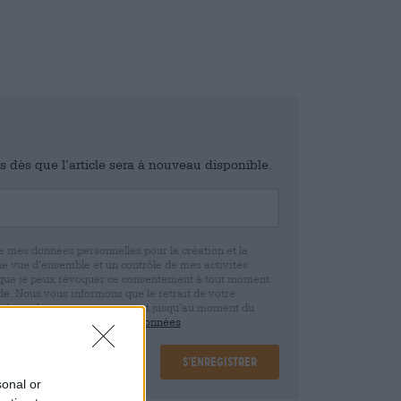
is dès que l’article sera à nouveau disponible.
e mes données personnelles pour la création et la
ne vue d’ensemble et un contrôle de mes activités
 que je peux révoquer ce consentement à tout moment
e. Nous vous informons que le retrait de votre
r la base de votre consentement jusqu’au moment du
claration de protection des données
S’enregistrer
sonal or