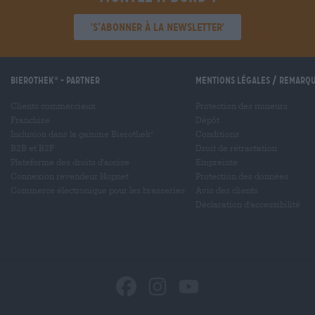
'S’abonner à la newsletter'
Bierothek
- Partner
Mentions légales / Remarq
®
Clients commerciaux
Protection des mineurs
Franchise
Dépôt
Inclusion dans la gamme Bierothek
Conditions
®
B2B et B2F
Droit de rétractation
Plateforme des droits d'accise
Empreinte
Connexion revendeur Hopnet
Protection des données
Commerce électronique pour les brasseries
Avis des clients
Déclaration d'accessibilité