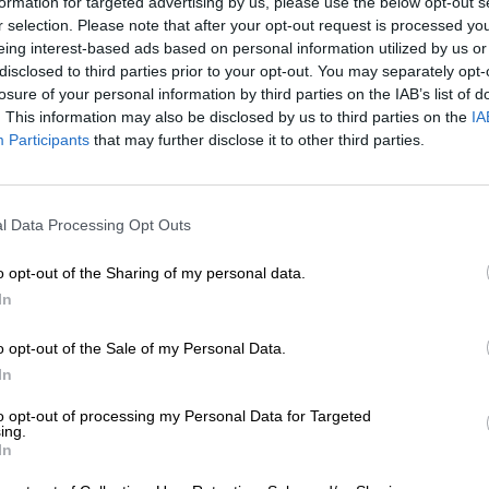
formation for targeted advertising by us, please use the below opt-out s
r selection. Please note that after your opt-out request is processed y
* Les prix incluent la TVA légale. Plus
Livraison
plus
Dépôt
€ 0
* Les prix incluent les droits d’accise
eing interest-based ads based on personal information utilized by us or
disclosed to third parties prior to your opt-out. You may separately opt-
losure of your personal information by third parties on the IAB’s list of
Description
Info
Critiques
(0)
. This information may also be disclosed by us to third parties on the
IA
Participants
that may further disclose it to other third parties.
Style de bière : Imperial Baltic Porter, noix de coco et a
l Data Processing Opt Outs
Les fondamentalistes et la loi bavaroise sur la pureté insi
brassée qu’à partir de quatre ingrédients. Le houblon, le 
trinité et, selon eux, rien de ce qui contient ne serait-
o opt-out of the Sharing of my personal data.
bière. Nous respectons ce point de vue, mais nous const
In
grande partie de leur liberté d’action. Bien sûr, vous po
de malt et choisir parmi une grande variété de houblon
o opt-out of the Sale of my Personal Data.
certaines limites. Les brasseurs artisanaux ont les mains
In
produisent une gamme de bières différentes en conséque
classiques, insolites, non conventionnelles, terre-à-terr
to opt-out of processing my Personal Data for Targeted
ing.
Le Browar Nook de Pologne vit pleinement cette liberté.
In
Un bon exemple de leur désir d’expérimenter avec des m