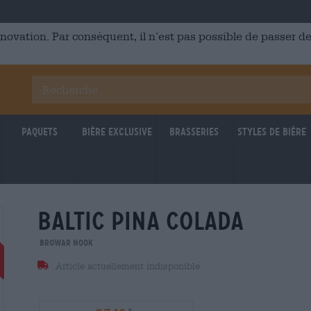
énovation. Par conséquent, il n’est pas possible de passer
Paquets
Bière Exclusive
Brasseries
Styles de bière
baltic pina colada
BRAUFRISCH
Untappd: 3,66
Untappd
Browar Nook
Article actuellement indisponible