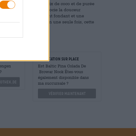
ado fin, de flocons de noix de coco et de purée
ion bière du cocktail associe la douceur
 de chocolat délicatement fondant et une
 cocktail et une bière en une seule fois, cette
taurateurs
Vérification sur place
Mengen
Est Baltic Pina Colada De
?
Browar Nook Êtes-vous
également disponible dans
othek.de
ma succursale ?
Vérifier maintenant