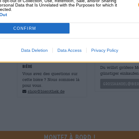
o opt-out of Collection, Use, Retention, Sale, and/or Sharing
Colada. L’Imperial Baltic Stout est faite de sucre muscov
ersonal Data that Is Unrelated with the Purposes for which it
lected.
d’ananas et est assez similaire à son homonyme. La vers
Out
crémeuse et les arômes exotiques à une pointe de rhum,
subtile amertume torréfiée. Si vous souhaitez déguster un
infusion est le bon choix !
CONFIRM
Data Deletion
Data Access
Privacy Policy
CONSULTATION GRATUITE SUR LA
commerçants ou res
BIÈRE
Du willst größere 
günstiger einkaufen
Vous avez des questions sur
cette bière ? Nous sommes là
grosshandel@bier
pour vous.
shop@bierothek.de
Montez à bord !