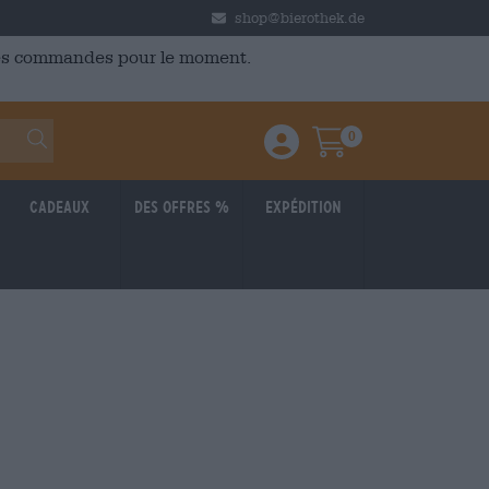
shop@bierothek.de
 des commandes pour le moment.
0
Einloggen / Anmelden
Warenkorb
Cadeaux
Des offres %
Expédition
BRAUFRISCH
: 3,66