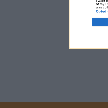
I want t
of my P
was col
Opted 