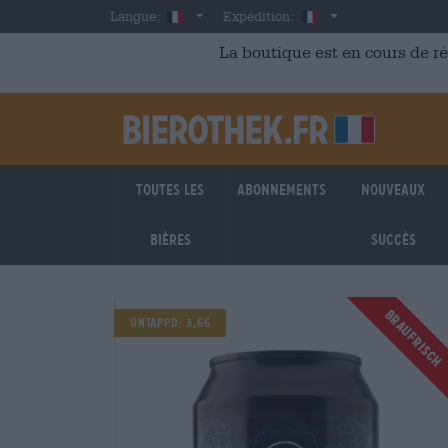
Skip to main content
French
France
Langue:
Expédition:
La boutique est en cours de r
Toutes les
Abonnements
Nouveaux
bières
succès
BRAUFRISCH
BRAUFRISCH
Untappd: 3,66