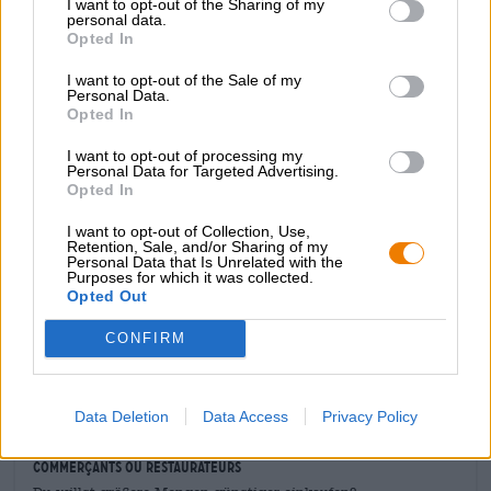
galettes d’avoine se marient en bouche avec les notes
I want to opt-out of the Sharing of my
personal data.
épicées légèrement fumées du sirop d’érable fin.
Opted In
Maple Storm est une bière brune dite « breakfast stout »
I want to opt-out of the Sale of my
qui offre tout ce qu’on attend d’un bon petit-déjeuner :
Personal Data.
du café fraîchement moulu, des biscuits chauds, de la
Opted In
confiture maison, des céréales épaisses et une bonne
dose de chocolat. La prochaine fois que nous aurons
I want to opt-out of processing my
Personal Data for Targeted Advertising.
envie de petit-déjeuner plutôt que de dîner, nous nous
Opted In
tournerons vers cette gourmandise !
I want to opt-out of Collection, Use,
Retention, Sale, and/or Sharing of my
Personal Data that Is Unrelated with the
Purposes for which it was collected.
Opted Out
CONSULTATION GRATUITE SUR LA BIÈRE
CONFIRM
Vous avez des questions sur cette bière ? Nous sommes là
pour vous.
shop@bierothek.de
Data Deletion
Data Access
Privacy Policy
commerçants ou restaurateurs