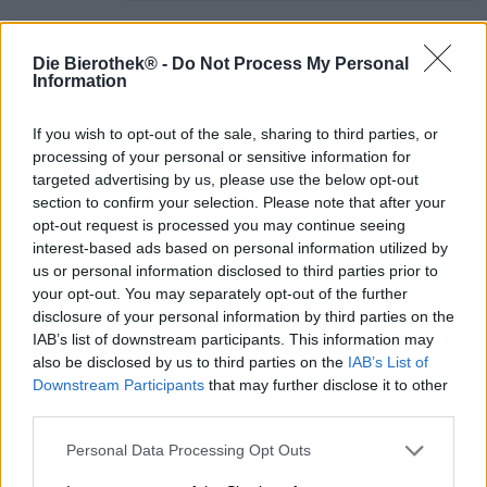
Le malt torréfié dans une stout n’est pas inhabituel, mais
Die Bierothek® -
Do Not Process My Personal
Information
les éclats de cacao torréfiés à la main le sont ! La
brasserie Blue Coast, dans le sud de la France, n’a pas
lésiné sur les moyens pour sa dernière création : en
If you wish to opt-out of the sale, sharing to third parties, or
collaboration avec les experts en stout de la brasserie
processing of your personal or sensitive information for
romaine Ritual Lab, elle a créé une bière qui, outre le
targeted advertising by us, please use the below opt-out
houblon, le malt, la levure et l’eau, contient également du
section to confirm your selection. Please note that after your
sirop d’érable canadien et du cacao du Pérou torréfié sur
opt-out request is processed you may continue seeing
place à la brasserie Blue Coast.
interest-based ads based on personal information utilized by
us or personal information disclosed to third parties prior to
Cette bière exquise affiche un taux d’alcool de 9,5 % et
your opt-out. You may separately opt-out of the further
s’écoule avec une douceur veloutée et agréable au palais.
Cette texture croquante est due à l’utilisation de flocons
disclosure of your personal information by third parties on the
d’avoine. Le malt torréfié est responsable de sa couleur
IAB’s list of downstream participants. This information may
brun café profond. Ses arômes de galettes d’avoine
also be disclosed by us to third parties on the
IAB’s List of
fraîchement sorties du four, de chocolat chaud et
Downstream Participants
that may further disclose it to other
d’expresso vous invitent à la déguster. Une dégustation
third parties.
révèle une bière volumineuse, à la douceur équilibrée, à
la chaleur épicée et aux arômes captivants. Chocolat
Personal Data Processing Opt Outs
fondant, moka, céréales torréfiées, confiture de prunes et