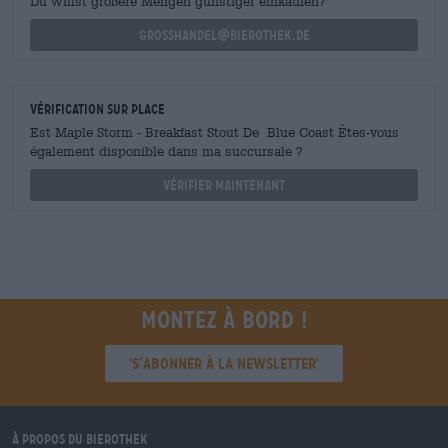
Du willst größere Mengen günstiger einkaufen?
grosshandel@bierothek.de
Vérification sur place
Est Maple Storm - Breakfast Stout De Blue Coast Êtes-vous
également disponible dans ma succursale ?
Vérifier maintenant
Montez à bord !
'S’abonner à la newsletter'
À propos du Bierothek