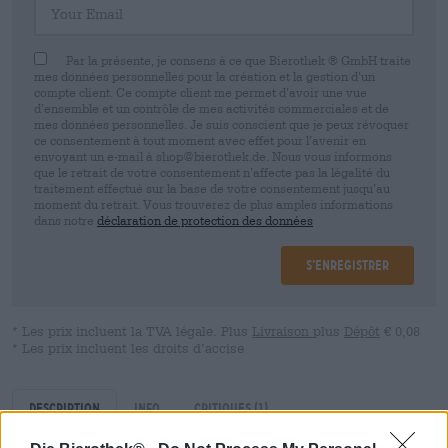
Par la présente, je consens à ce que Bierothek ® GmbH traite
mes données personnelles pour la création et la gestion d’un
compte client. Ce compte client me permet d’avoir une vue
d’ensemble et un contrôle de mes activités commerciales et de
mes données personnelles. Je suis conscient que je peux révoquer
ce consentement à tout moment avec effet pour l’avenir en
envoyant un e-mail à shop@bierothek.de. Nous vous informons
que le retrait de votre consentement n’affecte pas la légalité du
traitement effectué sur la base de votre consentement jusqu’au
moment du retrait. Vous trouverez de plus amples informations
dans notre
déclaration de protection des données
S’enregistrer
* Les prix incluent la TVA légale. Plus
Livraison
plus
Dépôt
€ 0,08
* Les prix incluent les droits d’accise
Description
Info
Critiques
(1)