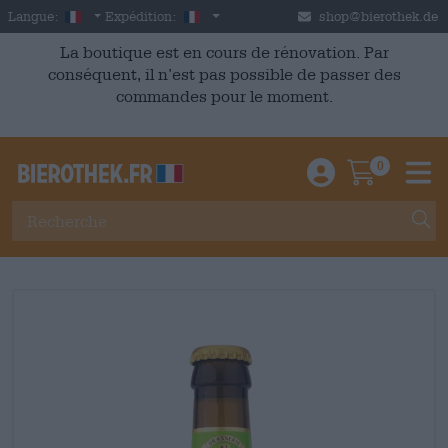
Skip to main content
French
France
Langue:
Expédition:
shop@bierothek.de
La boutique est en cours de rénovation. Par
conséquent, il n’est pas possible de passer des
commandes pour le moment.
0
Einloggen / An
Warenkor
M