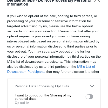
Die Bierothek® -
Do Not Process My Personal
Information
La Session IPA Bio fait entrer le soleil corse directement
If you wish to opt-out of the sale, sharing to third parties, or
dans le verre avec sa couleur jaune doré. L'India Pale Ale
processing of your personal or sensitive information for
sans gluten de la célèbre brasserie corse est un
targeted advertising by us, please use the below opt-out
merveilleux plaisir de bière pour tous ceux qui veulent
section to confirm your selection. Please note that after your
éviter le gluten mais ne veulent pas renoncer au bon
opt-out request is processed you may continue seeing
goût. Mais la Session IPA Bio, rafraîchissante et légère,
interest-based ads based on personal information utilized by
est également un véritable régal pour tous les autres
us or personal information disclosed to third parties prior to
amateurs de bière. Fabriquée avec amour à la main avec
du malt d'orge biologique sous le soleil corse, l'IPA
your opt-out. You may separately opt-out of the further
impressionne par ses arômes fruités de houblon et sa
disclosure of your personal information by third parties on the
faible teneur en alcool. Les ingrédients exclusivement
IAB’s list of downstream participants. This information may
sans gluten sont strictement séparés de tous les autres
also be disclosed by us to third parties on the
IAB’s List of
pendant le processus de brassage, ce qui donne une IPA
Downstream Participants
that may further disclose it to other
garantie sans gluten. La Session IPA Bio sent les arômes
third parties.
de houblon frais et de malt et est une bière équilibrée et
facile à boire. Les arômes de houblon aux multiples
Personal Data Processing Opt Outs
facettes confèrent à la Session IPA Bio un corps léger et
une amertume modérée.
I want to opt-out of the Sharing of my
personal data.
Opted In
La rafraîchissante Session IPA Bio incarne le caractère