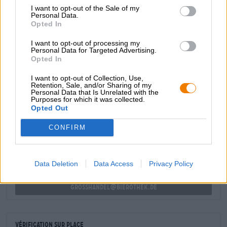
ensoleillé de la Corse et, avec sa merveilleuse variété de
I want to opt-out of the Sale of my
houblons, constitue une merveilleuse façon de se
Personal Data.
rafraîchir lors des journées chaudes. Un délicieux plateau
Opted In
de fromages français ou une crêpe fruitée et sucrée
l'accompagnera parfaitement.
I want to opt-out of processing my
Personal Data for Targeted Advertising.
Opted In
I want to opt-out of Collection, Use,
Retention, Sale, and/or Sharing of my
Personal Data that Is Unrelated with the
CONSULTATION GRATUITE SUR LA BIÈRE
Purposes for which it was collected.
Vous avez des questions sur cette bière ? Nous sommes là
Opted Out
pour vous.
shop@bierothek.de
CONFIRM
commerçants ou restaurateurs
Data Deletion
Data Access
Privacy Policy
Du willst größere Mengen günstiger einkaufen?
grosshandel@bierothek.de
Vérification sur place