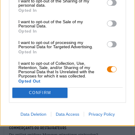
I want to opt-out of the Sharing of my
connues pour leur rivalité de longue date pour le titre de
personal data.
Opted In
meilleure India Pale Ale et sont extrêmement fières de
leur culture brassicole contemporaine. La Coastal IPA de
I want to opt-out of the Sale of my
Rye River est une variante moderne de la classique IPA
Personal Data.
américaine, dont le profil aromatique est basé sur les
Opted In
variétés de houblon Citra, Simcoe et Talus. Ce trio
magique est soutenu par cinq malts différents et apporte
I want to opt-out of processing my
Personal Data for Targeted Advertising.
dans le verre des notes juteuses de pamplemousse rose et
Opted In
d’agrumes mûrs.
I want to opt-out of Collection, Use,
Retention, Sale, and/or Sharing of my
Personal Data that Is Unrelated with the
Purposes for which it was collected.
Opted Out
CONSULTATION GRATUITE SUR LA BIÈRE
CONFIRM
Vous avez des questions sur cette bière ? Nous sommes là
pour vous.
shop@bierothek.de
Data Deletion
Data Access
Privacy Policy
commerçants ou restaurateurs
Du willst größere Mengen günstiger einkaufen?