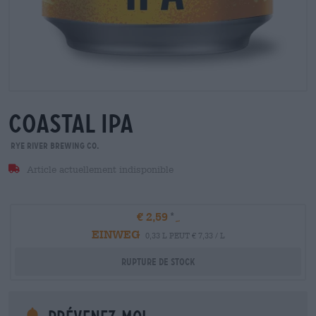
coastal ipa
Rye River Brewing Co.
Article actuellement indisponible
€ 2,59
EINWEG
0,33 L PEUT € 7,33 / L
Rupture de stock