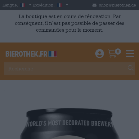
Skip to main content
French
France
Langue:
Expédition:
shop@bierothek.de
La boutique est en cours de rénovation. Par
conséquent, il n’est pas possible de passer des
commandes pour le moment.
0
Einloggen / An
Warenkor
M