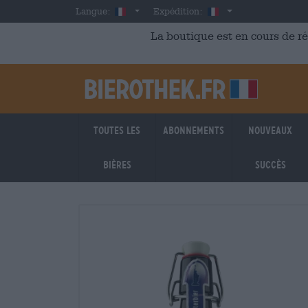
Skip to main content
French
France
Langue:
Expédition:
La boutique est en cours de r
Toutes les
Abonnements
Nouveaux
bières
succès