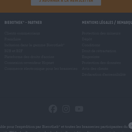
'S’abonner à la newsletter'
Bierothek
- Partner
Mentions légales / Remarq
®
Clients commerciaux
Protection des mineurs
Franchise
Dépôt
Inclusion dans la gamme Bierothek
Conditions
®
B2B et B2F
Droit de rétractation
Plateforme des droits d'accise
Empreinte
Connexion revendeur Hopnet
Protection des données
Commerce électronique pour les brasseries
Avis des clients
Déclaration d'accessibilité
ble pour l'expédition par Bierothek
et toutes les brasseries participantes du 
®