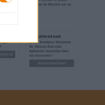
 St. Bonifatius Winter Beer de Heurich est un
aucun doute apprécié !
taurateurs
Vérification sur place
Mengen
Est St. Bonifatius Winterbier
?
De Heurich Êtes-vous
également disponible dans
othek.de
ma succursale ?
Vérifier maintenant