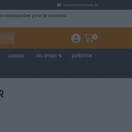
shop@bierothek.de
 des commandes pour le moment.
0
Einloggen / Anmelden
Warenkorb
Cadeaux
Des offres %
Expédition
r