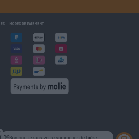
ues
Modes de paiement
marché