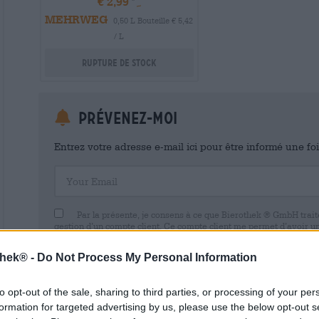
€ 2,99
MEHRWEG
0,50 L Bouteille € 5,42
/ L
Rupture de stock
Prévenez-moi
Entrez votre adresse e-mail ici pour être informé une fo
Your Email
Par la présente, je consens à ce que Bierothek ® GmbH trait
gestion d’un compte client. Ce compte client me permet d’avoir u
commerciales et de mes données personnelles. Je suis conscient
avec effet pour l’avenir en envoyant un e-mail à shop@bierothek.d
thek® -
Do Not Process My Personal Information
consentement n’affecte pas la légalité du traitement effectué su
retrait. Vous trouverez de plus amples informations dans notre
dé
to opt-out of the sale, sharing to third parties, or processing of your per
formation for targeted advertising by us, please use the below opt-out s