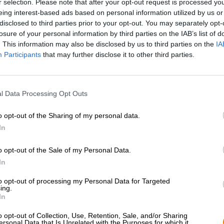
r selection. Please note that after your opt-out request is processed y
eing interest-based ads based on personal information utilized by us or
* Les prix incluent la TVA légale. Plus
Livraison
plus
Dépôt
€ 0
disclosed to third parties prior to your opt-out. You may separately opt-
* Les prix incluent les droits d’accise
losure of your personal information by third parties on the IAB’s list of
. This information may also be disclosed by us to third parties on the
IA
Participants
that may further disclose it to other third parties.
Description
Info
Critiques
(0)
l Data Processing Opt Outs
Saint Boniface naquit au VIIe siècle et consacra sa vie à
Missionnaire, il joua un rôle majeur dans le développem
o opt-out of the Sharing of my personal data.
monastère de Fulda, devenant ainsi une figure emblématiq
Hesse, au cœur de la vie chrétienne. Son influence perdu
In
aujourd’hui – on peut même la goûter : la brasserie Heuri
toute une gamme de bières en son honneur.
o opt-out of the Sale of my Personal Data.
In
Parmi ces délices, on trouve aussi une spécialité de sais
blonde, grâce à sa teneur en alcool légèrement plus élev
to opt-out of processing my Personal Data for Targeted
froides journées de janvier.
ing.
In
Cette bière robuste se verse dans le verre, arborant une
d’une mousse dense couleur ivoire. Un arôme hivernal d
o opt-out of Collection, Use, Retention, Sale, and/or Sharing
ersonal Data that Is Unrelated with the Purposes for which it
embaume l’air, invitant à la dégustation. En bouche, une