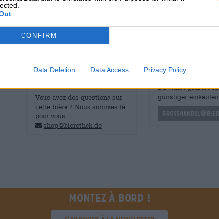
lected.
grâce à la douceur du malt et l’amertume du houblon. La
Out
plaisir riche et intense que son homonyme aurait sans 
CONFIRM
Data Deletion
Data Access
Privacy Policy
CONSULTATION GRATUITE SUR LA
commerçants ou res
BIÈRE
Du willst größere 
günstiger einkaufen
Vous avez des questions sur
cette bière ? Nous sommes là
grosshandel@bier
pour vous.
shop@bierothek.de
Montez à bord !