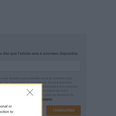
is dès que l’article sera à nouveau disponible.
e mes données personnelles pour la création et la
ne vue d’ensemble et un contrôle de mes activités
 que je peux révoquer ce consentement à tout moment
e. Nous vous informons que le retrait de votre
r la base de votre consentement jusqu’au moment du
claration de protection des données
sonal or
S’enregistrer
ection to