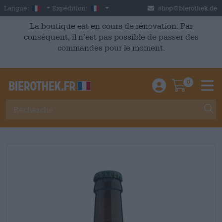
Skip to main content
French
France
Langue:
Expédition:
shop@bierothek.de
La boutique est en cours de rénovation. Par
conséquent, il n’est pas possible de passer des
commandes pour le moment.
0
Einloggen / An
Warenkor
M