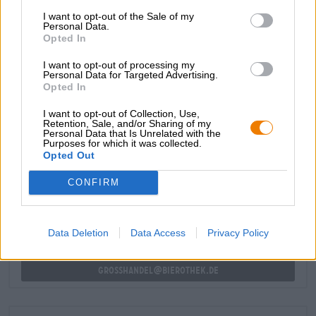
en bouche des notes de mandarine, de pêche, de
I want to opt-out of the Sale of my
Personal Data.
mangue, de fruit de la passion et de citron vert et ravit par
Opted In
sa fraîcheur, son acidité et son fruité acidulé. Une
amertume croquante complète avec précision les arômes.
I want to opt-out of processing my
Personal Data for Targeted Advertising.
Opted In
I want to opt-out of Collection, Use,
Retention, Sale, and/or Sharing of my
Personal Data that Is Unrelated with the
CONSULTATION GRATUITE SUR LA BIÈRE
Purposes for which it was collected.
Opted Out
Vous avez des questions sur cette bière ? Nous sommes là
pour vous.
shop@bierothek.de
CONFIRM
commerçants ou restaurateurs
Data Deletion
Data Access
Privacy Policy
Du willst größere Mengen günstiger einkaufen?
grosshandel@bierothek.de