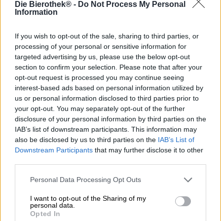
Die Bierothek® -
Do Not Process My Personal
Même si le houblon a toujours été un composant essentiel
Information
de la bière, l’or vert est devenu encore plus important au
cours des dernières décennies. Ce développement est
principalement dû au mouvement des bières artisanales :
If you wish to opt-out of the sale, sharing to third parties, or
les styles contemporains se concentrent sur les cônes
processing of your personal or sensitive information for
aromatiques et utilisent les techniques les plus modernes
targeted advertising by us, please use the below opt-out
pour libérer tout leur potentiel. La culture du houblon a
section to confirm your selection. Please note that after your
évolué en conséquence et de nouveaux hybrides et
opt-out request is processed you may continue seeing
variétés sont mis sur le marché chaque année. Il existe
interest-based ads based on personal information utilized by
actuellement entre 250 et 300 types différents, répartis en
us or personal information disclosed to third parties prior to
catégories de houblons amers et aromatiques. Bien sûr,
your opt-out. You may separately opt-out of the further
certains d’entre eux sont plus populaires que d’autres et
disclosure of your personal information by third parties on the
sont plus appréciés des brasseurs. Les houblons
IAB’s list of downstream participants. This information may
actuellement les plus populaires et les meilleurs
also be disclosed by us to third parties on the
IAB’s List of
comprennent Amarillo, Simcoe, Cascade, Chinook et
Downstream Participants
that may further disclose it to other
Nelson Sauvin. Citra est également très populaire.
third parties.
La Gutshofbrauerei Das Freie a choisi cinq de ces
Personal Data Processing Opt Outs
houblons intenses pour sa dernière création et les a
transformés en une bière blonde complexe. Drifty a un
I want to opt-out of the Sharing of my
caractère sec qui rappelle un bon vin blanc et le combine
personal data.
avec un fruit juteux. Le nom est une combinaison de « sec
Opted In
» et de « fruité ». La bière de fermentation haute apporte