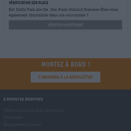
Vérification sur place
Est Drifty Pale Ale De Das Freie Gutshof Brauerei Êtes-vous
également disponible dans ma succursale ?
Vérifier maintenant
Montez à bord !
'S’abonner à la newsletter'
À propos du Bierothek
Offres d’emploi chez Bierothek
®
Durabilité
Engagement social