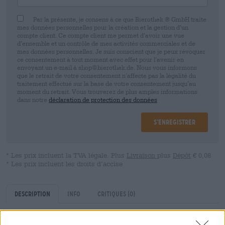
Par la présente, je consens à ce que Bierothek ® GmbH traite
mes données personnelles pour la création et la gestion d’un
compte client. Ce compte client me permet d’avoir une vue
d’ensemble et un contrôle de mes activités commerciales et de
mes données personnelles. Je suis conscient que je peux révoquer
ce consentement à tout moment avec effet pour l’avenir en
envoyant un e-mail à shop@bierothek.de. Nous vous informons
que le retrait de votre consentement n’affecte pas la légalité du
traitement effectué sur la base de votre consentement jusqu’au
moment du retrait. Vous trouverez de plus amples informations
dans notre
déclaration de protection des données
S’enregistrer
* Les prix incluent la TVA légale. Plus
Livraison
plus
Dépôt
€ 0,08
* Les prix incluent les droits d’accise
Description
Info
Critiques
(0)