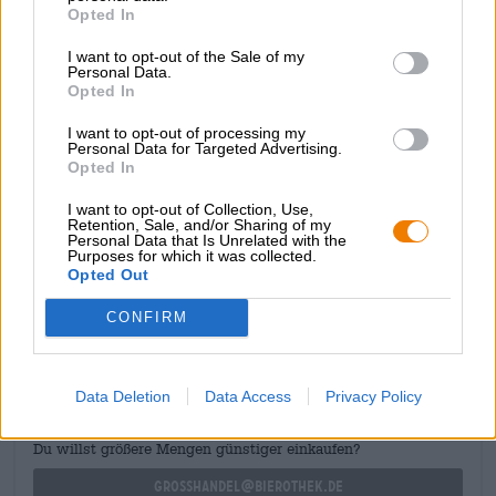
Opted In
citron vert, herbe et prairie fleurie d’été. Une amertume
pointue complète harmonieusement le plaisir onctueux de
I want to opt-out of the Sale of my
la bière et mène à une finale houblonnée avec des épices
Personal Data.
de levure sèche.
Opted In
L’ombelle de houblon du jardin de houblon est une pils
I want to opt-out of processing my
Personal Data for Targeted Advertising.
non conventionnelle avec du goût et du caractère.
Opted In
I want to opt-out of Collection, Use,
Retention, Sale, and/or Sharing of my
Personal Data that Is Unrelated with the
Purposes for which it was collected.
Opted Out
CONSULTATION GRATUITE SUR LA BIÈRE
Vous avez des questions sur cette bière ? Nous sommes là
CONFIRM
pour vous.
shop@bierothek.de
Data Deletion
Data Access
Privacy Policy
commerçants ou restaurateurs
Du willst größere Mengen günstiger einkaufen?
grosshandel@bierothek.de