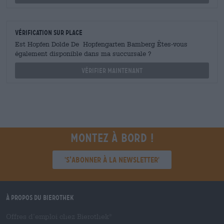
Vérification sur place
Est Hopfen Dolde De Hopfengarten Bamberg Êtes-vous
également disponible dans ma succursale ?
Vérifier maintenant
Montez à bord !
'S’abonner à la newsletter'
À propos du Bierothek
Offres d’emploi chez Bierothek
®