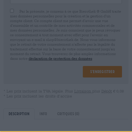
Par la présente, je consens à ce que Bierothek ® GmbH traite
mes données personnelles pour la création et la gestion d’un
compte client. Ce compte client me permet d’avoir une vue
d’ensemble et un contrôle de mes activités commerciales et de
mes données personnelles. Je suis conscient que je peux révoquer
ce consentement à tout moment avec effet pour l’avenir en
envoyant un e-mail à shop@bierothek.de. Nous vous informons
que le retrait de votre consentement n’affecte pas la légalité du
traitement effectué sur la base de votre consentement jusqu’au
moment du retrait. Vous trouverez de plus amples informations
dans notre
déclaration de protection des données
S’enregistrer
* Les prix incluent la TVA légale. Plus
Livraison
plus
Dépôt
€ 0,08
* Les prix incluent les droits d’accise
Description
Info
Critiques
(0)