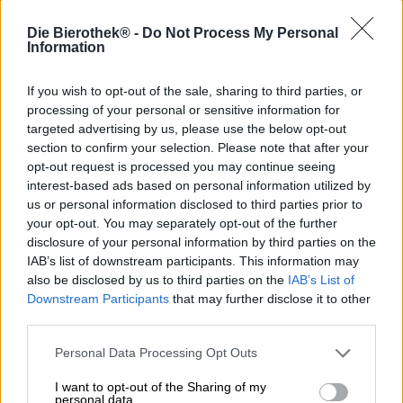
Hopfen Dolde est le classique de la gamme des fines
spécialités franconiennes de la brasserie Hopfengarten.
Die Bierothek® -
Do Not Process My Personal
La plus petite brasserie de Bamberg brasse avec son
Information
propre houblon provenant de la pépinière familiale et
utilise la variété aromatique Perle pour sa Pils Hopfen
If you wish to opt-out of the sale, sharing to third parties, or
Dolde. Ce houblon, traditionnel en Franconie et en
processing of your personal or sensitive information for
Bavière, apporte à la bière un profil aromatique qui
targeted advertising by us, please use the below opt-out
apporte des notes de menthe et de pin ainsi qu’une
section to confirm your selection. Please note that after your
délicate épice. Cet arôme s’harmonise à merveille avec
opt-out request is processed you may continue seeing
l’amertume naturelle et la sévérité de la Pilsner et lui
interest-based ads based on personal information utilized by
confère un côté ludique.
us or personal information disclosed to third parties prior to
La Bamberg Pils rosée coule dans le verre dans une
your opt-out. You may separately opt-out of the further
couleur assez inhabituelle pour le style : le Hop Dolde se
disclosure of your personal information by third parties on the
présente dans un rouge cuivré cristallin et est couronné
IAB’s list of downstream participants. This information may
d’une largeur de main de mousse de couleur ivoire. Un
also be disclosed by us to third parties on the
IAB’s List of
parfum étonnamment malté émerge de la bière rouge
Downstream Participants
that may further disclose it to other
rubis et se combine au nez avec du houblon floral, des
third parties.
notes herbacées et du zeste de citron pour créer un
mélange alléchant. L’attaque révèle un corps élancé mais
Personal Data Processing Opt Outs
corsé qui se déploie avec une douce ampleur en bouche.
Un bouquet de houblon s’épanouit sur un doux lit de malt
I want to opt-out of the Sharing of my
personal data.
au goût de pain et de céréales fraîchement sortis du four :