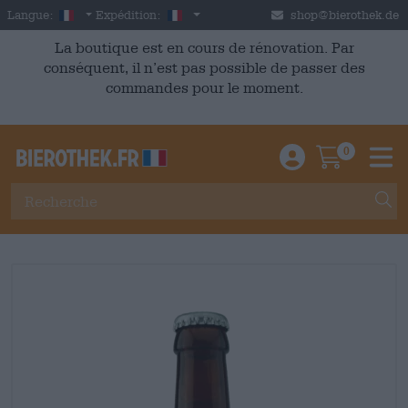
Skip to main content
French
France
Langue:
Expédition:
shop@bierothek.de
La boutique est en cours de rénovation. Par
conséquent, il n’est pas possible de passer des
commandes pour le moment.
0
Einloggen / An
Warenkor
M