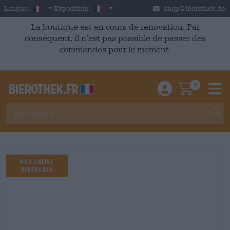
Skip to main content
French
France
Langue:
Expédition:
shop@bierothek.de
La boutique est en cours de rénovation. Par
conséquent, il n’est pas possible de passer des
commandes pour le moment.
0
Einloggen / An
Warenkor
M
Nur Online
Verfügbar