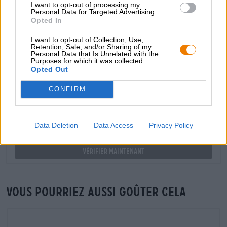
shop@bierothek.de
I want to opt-out of processing my
Personal Data for Targeted Advertising.
Opted In
commerçants ou restaurateurs
I want to opt-out of Collection, Use,
Retention, Sale, and/or Sharing of my
Du willst größere Mengen günstiger einkaufen?
Personal Data that Is Unrelated with the
Purposes for which it was collected.
grosshandel@bierothek.de
Opted Out
CONFIRM
Vérification sur place
Est Pils Geschenkpaket De Vulkan Aufsesser Tuborg
Albani Brygstjernen Die Bierothek® Keesmann Bräu Êtes-
Data Deletion
Data Access
Privacy Policy
vous également disponible dans ma succursale ?
Vérifier maintenant
Vous pourriez aussi goûter cela