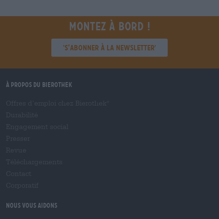
Montez à bord !
'S’abonner à la newsletter'
À propos du Bierothek
Offres d’emploi chez Bierothek
®
Durabilité
Engagement social
Presser
Revue
Téléchargements
Contact
Corporatif
Nous vous aidons