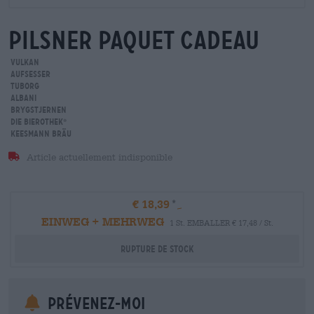
Pilsner Paquet cadeau
Vulkan
Aufsesser
Tuborg
Albani
Brygstjernen
Die Bierothek
®
Keesmann Bräu
Article actuellement indisponible
€ 18,39
EINWEG + MEHRWEG
1 St. EMBALLER € 17,48 / St.
Rupture de stock
Prévenez-moi