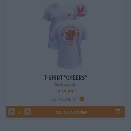
T-Shirt "Cheers"
Die Bierothek
®
€ 19,90
-
1 St. - € 19,90 / St.
Ajouter au panier
decrease quantity
increase quantity