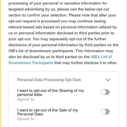
processing of your personal or sensitive information for
créations de Septem et du Browar Rockmill. Chaque bière
targeted advertising by us, please use the below opt-out
a son propre caractère et son goût, influencés par les
section to confirm your selection. Please note that after your
ingrédients utilisés et les techniques de brassage. Notre
opt-out request is processed you may continue seeing
coffret cadeau vous offre, à vous ou au destinataire, la
interest-based ads based on personal information utilized by
possibilité de comparer et de déguster différentes Pilsner
us or personal information disclosed to third parties prior to
de différentes régions.
your opt-out. You may separately opt-out of the further
Un coffret cadeau Pilsner est parfait pour les amateurs de
disclosure of your personal information by third parties on the
bière qui apprécient les styles de bière classiques mais
IAB’s list of downstream participants. This information may
qui souhaitent quand même essayer quelque chose de
also be disclosed by us to third parties on the
IAB’s List of
nouveau de temps en temps. Grâce à son bel emballage
Downstream Participants
that may further disclose it to other
et à son excellent contenu, le paquet est un excellent
third parties.
cadeau pour un anniversaire, Noël ou tout simplement
comme ça.
Personal Data Processing Opt Outs
I want to opt-out of the Sharing of my
personal data.
Opted In
I want to opt-out of the Sale of my
CONSULTATION GRATUITE SUR LA BIÈRE
Personal Data.
Vous avez des questions sur cette bière ? Nous sommes là
Opted In
pour vous.