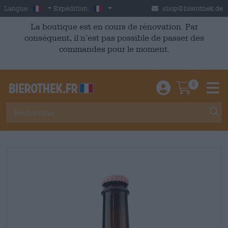
Skip to main content
French
France
Langue:
Expédition:
shop@bierothek.de
La boutique est en cours de rénovation. Par
conséquent, il n’est pas possible de passer des
commandes pour le moment.
0
Einloggen / An
Warenkor
M