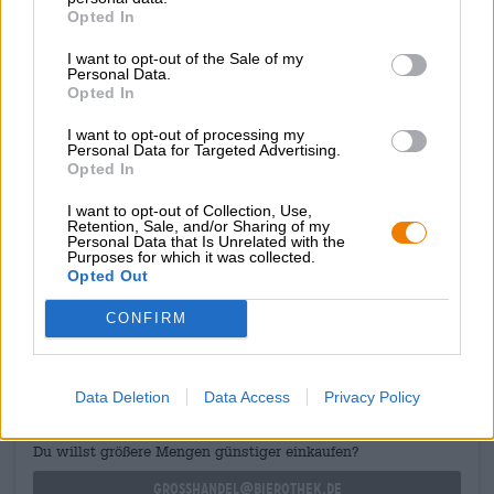
Opted In
Music for Relaxation affiche un fort taux d'alcool de 7,5 %
et se déverse dans le verre dans une magnifique robe
I want to opt-out of the Sale of my
citronnée dorée. La formation de mousse est extrêmement
Personal Data.
contenue. L'arôme et le goût sont intensément acidulés,
Opted In
floraux et délicatement fruités. Des notes de pain au
levain frais, de levure originale et de yuzu acidulé
I want to opt-out of processing my
Personal Data for Targeted Advertising.
apportent contraste et profondeur. Waouh !
Opted In
I want to opt-out of Collection, Use,
Retention, Sale, and/or Sharing of my
Personal Data that Is Unrelated with the
Purposes for which it was collected.
Opted Out
CONSULTATION GRATUITE SUR LA BIÈRE
Vous avez des questions sur cette bière ? Nous sommes là
CONFIRM
pour vous.
shop@bierothek.de
Data Deletion
Data Access
Privacy Policy
commerçants ou restaurateurs
Du willst größere Mengen günstiger einkaufen?
grosshandel@bierothek.de