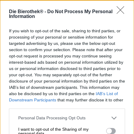
Die Bierothek® -
Do Not Process My Personal
Information
Chacun a besoin d'une activité différente pour se
détendre. Certains préfèrent se promener en forêt,
n'écoutant que le chant des oiseaux et le bruissement des
If you wish to opt-out of the sale, sharing to third parties, or
feuilles pendant quelques heures. D'autres se détendent
processing of your personal or sensitive information for
avec une tasse de café sur le balcon ou le canapé, font du
targeted advertising by us, please use the below opt-out
jogging, méditent, lisent un bon livre ou pratiquent le
section to confirm your selection. Please note that after your
training autogène. Pour nous, une bière fraîche fait partie
opt-out request is processed you may continue seeing
intégrante du rituel de relaxation idéal. Ulrike Genz est du
interest-based ads based on personal information utilized by
même avis. Outre la bière, la brasseuse berlinoise adore la
us or personal information disclosed to third parties prior to
musique, et a donc combiné les deux pour créer un
your opt-out. You may separately opt-out of the further
délicieux mélange.
disclosure of your personal information by third parties on the
Music for Relaxation n'est pas une chanson, mais une
IAB’s list of downstream participants. This information may
New England IPA. Ceux qui connaissent Ulrike savent
also be disclosed by us to third parties on the
IAB’s List of
qu'il ne s'agit pas d'une NEIPA ordinaire. Ulrike est
Downstream Participants
that may further disclose it to other
experte en bières acides, en Berliner Weisse et en levures
third parties.
sauvages, et elle a naturellement appliqué cette expertise
à cette bière. Elle a donné à une NEIPA entièrement
Personal Data Processing Opt Outs
brassée une forte acidité grâce à des levures et des
cultures d'acide lactique.
I want to opt-out of the Sharing of my
personal data.