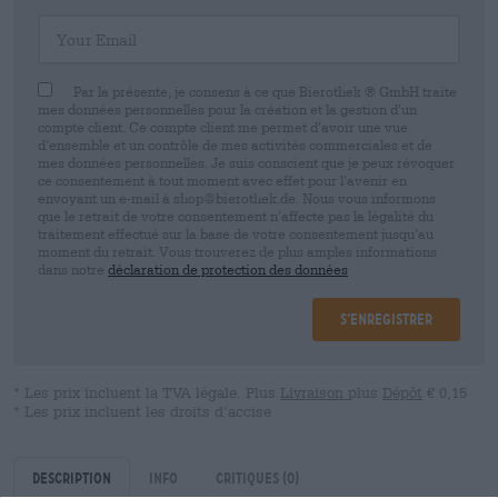
Your Email
Par la présente, je consens à ce que Bierothek ® GmbH traite
mes données personnelles pour la création et la gestion d’un
compte client. Ce compte client me permet d’avoir une vue
d’ensemble et un contrôle de mes activités commerciales et de
mes données personnelles. Je suis conscient que je peux révoquer
ce consentement à tout moment avec effet pour l’avenir en
envoyant un e-mail à shop@bierothek.de. Nous vous informons
que le retrait de votre consentement n’affecte pas la légalité du
traitement effectué sur la base de votre consentement jusqu’au
moment du retrait. Vous trouverez de plus amples informations
dans notre
déclaration de protection des données
S’enregistrer
* Les prix incluent la TVA légale. Plus
Livraison
plus
Dépôt
€ 0,15
* Les prix incluent les droits d’accise
Description
Info
Critiques
(0)