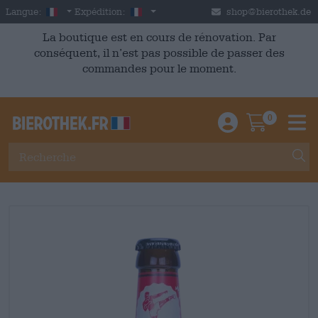
Skip to main content
French
France
Langue:
Expédition:
shop@bierothek.de
La boutique est en cours de rénovation. Par
conséquent, il n’est pas possible de passer des
commandes pour le moment.
0
Einloggen / An
Warenkor
M