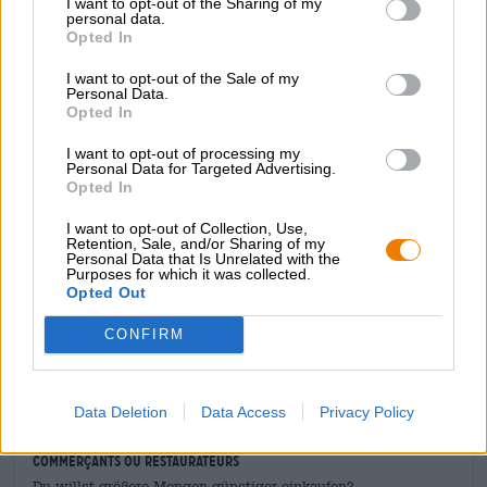
torréfié, de moka fraîchement infusé et de chocolat raffiné
I want to opt-out of the Sharing of my
personal data.
pour hommes explose. Les houblons sont ajoutés plus
Opted In
tard et confèrent au jeu aromatique non seulement une
amertume impressionnante mais aussi une délicate note
I want to opt-out of the Sale of my
de baies sauvages fraîchement récoltées.
Personal Data.
Opted In
La remarquable Imperial Stout de CREW Republic offre
une vaste gamme de saveurs. Mais soyez prudent : si
I want to opt-out of processing my
Personal Data for Targeted Advertising.
vous vous impliquez trop tôt dans un combat répété, vous
Opted In
devez vous attendre à un KO.
I want to opt-out of Collection, Use,
Retention, Sale, and/or Sharing of my
Personal Data that Is Unrelated with the
Purposes for which it was collected.
Opted Out
CONSULTATION GRATUITE SUR LA BIÈRE
CONFIRM
Vous avez des questions sur cette bière ? Nous sommes là
pour vous.
shop@bierothek.de
Data Deletion
Data Access
Privacy Policy
commerçants ou restaurateurs
Du willst größere Mengen günstiger einkaufen?