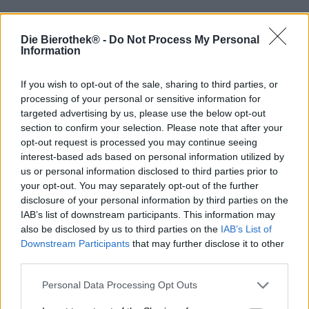
Le coup de pied circulaire est une arme secrète efficace
dans les arts martiaux. Le coup est porté avec tout le
Die Bierothek® -
Do Not Process My Personal
corps et frappe l’adversaire avec un coup de pied
Information
puissant du pied, du cou-de-pied ou du tibia et avec une
force incomparable.
If you wish to opt-out of the sale, sharing to third parties, or
processing of your personal or sensitive information for
Lorsque CREW Republic Brewery lance un coup de poing
targeted advertising by us, please use the below opt-out
rond, il frappe ses précieux clients avec à peu près la
section to confirm your selection. Please note that after your
même force qu’un coup de pied circulaire proprement
opt-out request is processed you may continue seeing
exécuté. La bière du même nom apporte dans votre verre
interest-based ads based on personal information utilized by
71 unités d’amertume croustillantes et une forte teneur en
us or personal information disclosed to third parties prior to
alcool de 9,2 %. Mais ce n’est pas tout : en plus du
houblon amer, les brasseurs mettent également dans la
your opt-out. You may separately opt-out of the further
bière toute une gamme de malts corsés. Un puissant
disclosure of your personal information by third parties on the
bouquet de malt composé de quatre grains internationaux
IAB’s list of downstream participants. This information may
domine déjà le parfum et domine également le test
also be disclosed by us to third parties on the
IAB’s List of
gustatif. L’arôme puissant s’élève d’une mousse
Downstream Participants
that may further disclose it to other
inhabituellement ferme et crémeuse, qui donne la touche
third parties.
finale à la bière de couleur acajou et brun noisette.
Lorsque la première goutte de la potion noire de la nuit
Personal Data Processing Opt Outs
atteint vos papilles gustatives, un feu d’artifice de malt