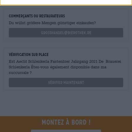
commerçants ou restaurateurs
Du willst größere Mengen günstiger einkaufen?
grosshandel@bierothek.de
Vérification sur place
Est Aecht Schlenkerla Fastenbier Jahrgang 2021 De Brauerei
Schlenkerla Êtes-vous également disponible dans ma
succursale ?
Vérifier maintenant
Montez à bord !