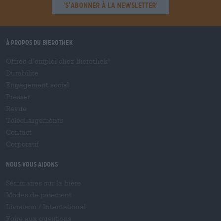
'S’abonner à la newsletter'
À propos du Bierothek
Offres d’emploi chez Bierothek
®
Durabilité
Engagement social
Presser
Revue
Téléchargements
Contact
Corporatif
Nous vous aidons
Séminaires sur la bière
Modes de paiement
Livraison
/
International
Foire aux questions