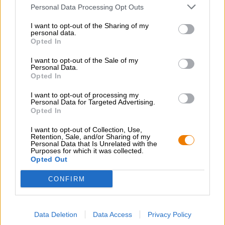
de fermentation basse lui confère une robe rouge rouille
Personal Data Processing Opt Outs
et un léger trouble naturel. Une mousse onctueuse et
persistante complète son aspect séduisant.
I want to opt-out of the Sharing of my
personal data.
La fumée caractéristique est déjà présente au nez et se
Opted In
prolonge tout au long de la dégustation. De subtiles notes
de houblon et une profondeur maltée complètent le profil
I want to opt-out of the Sale of my
Personal Data.
fumé, tant au nez qu’en bouche. Cette bière de Carême
Opted In
caresse le palais d’une onctuosité généreuse et révèle des
notes distinctes de malt et de caramel, des nuances
I want to opt-out of processing my
tourbées et fumées, ainsi qu’une pointe de whisky. Une
Personal Data for Targeted Advertising.
légère amertume apporte l’équilibre.
Opted In
Un en-cas complet et satisfaisant !
I want to opt-out of Collection, Use,
Retention, Sale, and/or Sharing of my
Personal Data that Is Unrelated with the
Purposes for which it was collected.
Opted Out
CONFIRM
CONSULTATION GRATUITE SUR LA BIÈRE
Vous avez des questions sur cette bière ? Nous sommes là
pour vous.
Data Deletion
Data Access
Privacy Policy
shop@bierothek.de