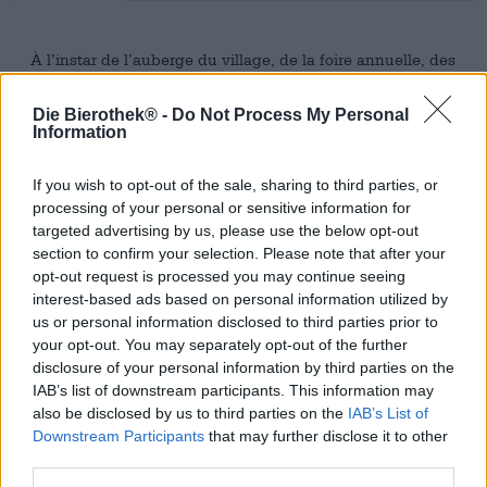
À l’instar de l’auberge du village, de la foire annuelle, des
beignets traditionnels du Carnaval et des fanfares sous le
chapiteau à bière, le Brotzeit (un copieux en-cas) fait
Die Bierothek® -
Do Not Process My Personal
partie intégrante du quotidien en Bavière et en Franconie.
Information
Un Brotzeit classique se compose de pain de campagne
cuit au four à pierre, de beurre, de saucisse savoureuse,
If you wish to opt-out of the sale, sharing to third parties, or
de fromage (avec ou sans oignons et graines de carvi), de
processing of your personal or sensitive information for
moutarde et, bien sûr, d’une bière appropriée. C’est un
targeted advertising by us, please use the below opt-out
repas nourrissant, simple et convivial, symbole de plaisir
section to confirm your selection. Please note that after your
partagé. Cependant, durant les périodes de jeûne strict
prescrites par l’Église, comme entre le Carnaval et
opt-out request is processed you may continue seeing
Pâques, ce repas copieux était interdit. Dans ce cas, les
interest-based ads based on personal information utilized by
bières de caractère prenaient une place particulière : la
us or personal information disclosed to third parties prior to
bière de Carême fortifiait le corps et l’esprit sans
your opt-out. You may separately opt-out of the further
enfreindre les règles catholiques.
disclosure of your personal information by third parties on the
IAB’s list of downstream participants. This information may
Aecht Schlenkerla Fastenbier perpétue cette tradition. La
also be disclosed by us to third parties on the
IAB’s List of
version millésimée 2021, non filtrée, a été brassée selon la
Downstream Participants
that may further disclose it to other
loi bavaroise de pureté et a ensuite vieilli trois ans dans
third parties.
les caves fraîches en pierre du Stephansberg. La levure