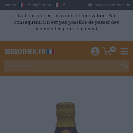
Skip to main content
French
France
Langue:
Expédition:
shop@bierothek.de
La boutique est en cours de rénovation. Par
conséquent, il n’est pas possible de passer des
commandes pour le moment.
0
Einloggen / An
Warenkor
M