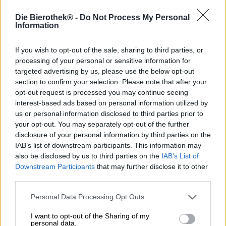
« Ne buvez pas et conduisez ! » est un slogan accrocheur
qui prône une consommation responsable d’alcool et
Die Bierothek® -
Do Not Process My Personal
Information
dénonce le fait de conduire après une bière après le
travail. La brasserie ukrainienne a transformé la devise en
un principe complètement différent. Leur nouvelle India
If you wish to opt-out of the sale, sharing to third parties, or
Pale Ale s'appelle Drive&Dive et élimine complètement la
processing of your personal or sensitive information for
consommation d'alcool. On ne sait pas clairement s’ils
targeted advertising by us, please use the below opt-out
préconisent de conduire et de plonger au lieu de boire ou
section to confirm your selection. Please note that after your
de ne pas conduire ni plonger après avoir bu de l’alcool.
opt-out request is processed you may continue seeing
L'étiquette pose d'autres énigmes : elle montre un homme
interest-based ads based on personal information utilized by
portant un chapeau et un costume conduisant un poisson
us or personal information disclosed to third parties prior to
rouge motorisé avec un pare-brise et un volant à travers
your opt-out. You may separately opt-out of the further
une jungle de plantes rampantes.
disclosure of your personal information by third parties on the
Quelle que soit la façon dont vous interprétez le titre de
IAB’s list of downstream participants. This information may
cette boisson, vous devriez absolument en prendre une
also be disclosed by us to third parties on the
IAB’s List of
ou deux gorgées tout en y réfléchissant.
Downstream Participants
that may further disclose it to other
third parties.
La bière mystérieuse a été brassée avec deux types de
malt, des flocons d'avoine et la variété de houblon Mosaic.
Personal Data Processing Opt Outs
Il apporte au verre une texture merveilleusement
crémeuse et antidérapante et enchante par son riche
I want to opt-out of the Sharing of my
personal data.
grain jaune et sa mousse aérienne. Le parfum et le goût