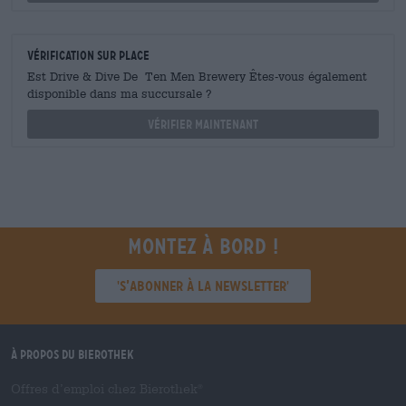
Vérification sur place
Est Drive & Dive De Ten Men Brewery Êtes-vous également
disponible dans ma succursale ?
Vérifier maintenant
Montez à bord !
'S’abonner à la newsletter'
À propos du Bierothek
Offres d’emploi chez Bierothek
®