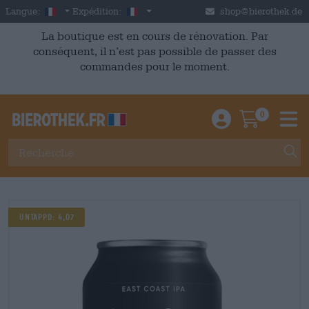
Skip to main content
French
France
Langue:
Expédition:
shop@bierothek.de
La boutique est en cours de rénovation. Par
conséquent, il n’est pas possible de passer des
commandes pour le moment.
0
Einloggen / An
Warenkor
M
Untappd: 4,07