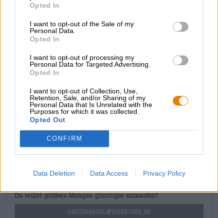
Opted In
sont un mélange réussi d'agrumes, de mangue, d'ananas,
d'herbe fraîchement tondue, de fruit de la passion et
I want to opt-out of the Sale of my
d'épices intenses. Une amertume forte et persistante
Personal Data.
complète habilement le jeu des arômes.
Opted In
Plongez-vous dans ce plaisir de bière juteuse et laissez
I want to opt-out of processing my
ensuite la voiture garée !
Personal Data for Targeted Advertising.
Opted In
I want to opt-out of Collection, Use,
Retention, Sale, and/or Sharing of my
Personal Data that Is Unrelated with the
Purposes for which it was collected.
Opted Out
CONSULTATION GRATUITE SUR LA BIÈRE
Vous avez des questions sur cette bière ? Nous sommes là
CONFIRM
pour vous.
shop@bierothek.de
Data Deletion
Data Access
Privacy Policy
commerçants ou restaurateurs
Du willst größere Mengen günstiger einkaufen?
grosshandel@bierothek.de