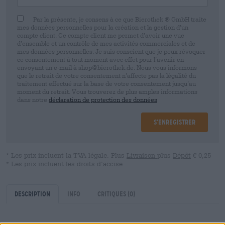
Par la présente, je consens à ce que Bierothek ® GmbH traite
mes données personnelles pour la création et la gestion d’un
compte client. Ce compte client me permet d’avoir une vue
d’ensemble et un contrôle de mes activités commerciales et de
mes données personnelles. Je suis conscient que je peux révoquer
ce consentement à tout moment avec effet pour l’avenir en
envoyant un e-mail à shop@bierothek.de. Nous vous informons
que le retrait de votre consentement n’affecte pas la légalité du
traitement effectué sur la base de votre consentement jusqu’au
moment du retrait. Vous trouverez de plus amples informations
dans notre
déclaration de protection des données
S’enregistrer
* Les prix incluent la TVA légale. Plus
Livraison
plus
Dépôt
€ 0,25
* Les prix incluent les droits d’accise
Description
Info
Critiques
(0)