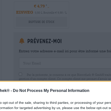
€ 4,79
EINWEG
0,50 L Bouteille € 9,58 / L
Rupture de stock
Prévenez-moi
Entrez votre adresse e-mail ici pour être informé une fo
Your Email
Par la présente, je consens à ce que Bierothek ® GmbH trait
gestion d’un compte client. Ce compte client me permet d’avoir u
commerciales et de mes données personnelles. Je suis conscient
avec effet pour l’avenir en envoyant un e-mail à shop@bierothek.d
thek® -
Do Not Process My Personal Information
consentement n’affecte pas la légalité du traitement effectué su
retrait. Vous trouverez de plus amples informations dans notre
dé
to opt-out of the sale, sharing to third parties, or processing of your per
formation for targeted advertising by us, please use the below opt-out s