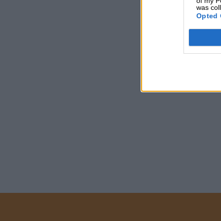
of my P
was col
Opted 