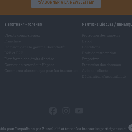
'S’abonner à la newsletter'
Bierothek
- Partner
Mentions légales / Remarq
®
Clients commerciaux
Protection des mineurs
Franchise
Dépôt
Inclusion dans la gamme Bierothek
Conditions
®
B2B et B2F
Droit de rétractation
Plateforme des droits d'accise
Empreinte
Connexion revendeur Hopnet
Protection des données
Commerce électronique pour les brasseries
Avis des clients
Déclaration d'accessibilité
ble pour l'expédition par Bierothek
et toutes les brasseries participantes du 
®