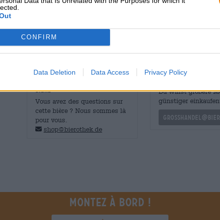
ersonal Data that Is Unrelated with the Purposes for which it
merveilleusement amère.
lected.
Out
Browar Pintas Express IPA est une bière légère et feuille
très bonne introduction au monde des IPA, car la majeu
CONFIRM
même temps elle représente à merveille la gamme fruité
Data Deletion
Data Access
Privacy Policy
CONSULTATION GRATUITE SUR LA
commerçants ou res
BIÈRE
Du willst größere 
günstiger einkaufen
Vous avez des questions sur
cette bière ? Nous sommes là
grosshandel@bier
pour vous.
shop@bierothek.de
Montez à bord !