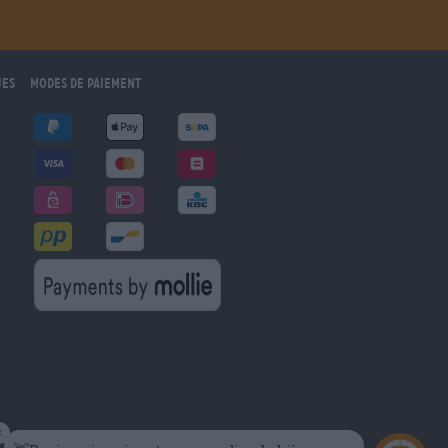
ues
Modes de paiement
marché