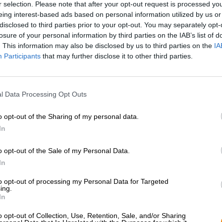
r selection. Please note that after your opt-out request is processed y
eing interest-based ads based on personal information utilized by us or
* Les prix incluent la TVA légale. Plus
Livraison
plus
Dépôt
€ 0
disclosed to third parties prior to your opt-out. You may separately opt-
losure of your personal information by third parties on the IAB’s list of
. This information may also be disclosed by us to third parties on the
IA
Description
Info
Critiques
(1)
Participants
that may further disclose it to other third parties.
Le dernier né de la gamme triée sur le volet de la brass
l Data Processing Opt Outs
plus de quatre houblons aromatiques américains, une b
brassée. Les flocons, associés au lactose utilisé, assur
o opt-out of the Sharing of my personal data.
veloutée et une fine onctuosité. Certains types de malt 
corps fort et sa couleur attrayante.
In
L'IPA se présente dans le verre de couleur paille ensole
o opt-out of the Sale of my Personal Data.
quantité de mousse blanche et aérienne couronne la bi
In
malt torréfié, d'herbes fraîchement coupées, d'écorce de c
révèle un corps corsé avec une texture crémeuse, presq
to opt-out of processing my Personal Data for Targeted
soyeuse dans la gorge, mais elle dorlote d'abord le palai
ing.
L'ananas juteux rencontre la mangue, le pamplemousse et
In
complète les arômes. L'amertume est contenue jusqu'à la 
brillante qu'elle s'intensifie jusqu'à devenir une note viv
o opt-out of Collection, Use, Retention, Sale, and/or Sharing