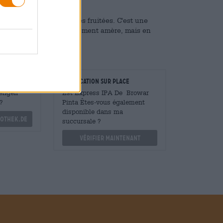
tée aux délicieuses notes fruitées. C'est une
re partie n'est que légèrement amère, mais en
e des IPA.
taurateurs
Vérification sur place
Mengen
Est Express IPA De Browar
?
Pinta Êtes-vous également
disponible dans ma
othek.de
succursale ?
Vérifier maintenant