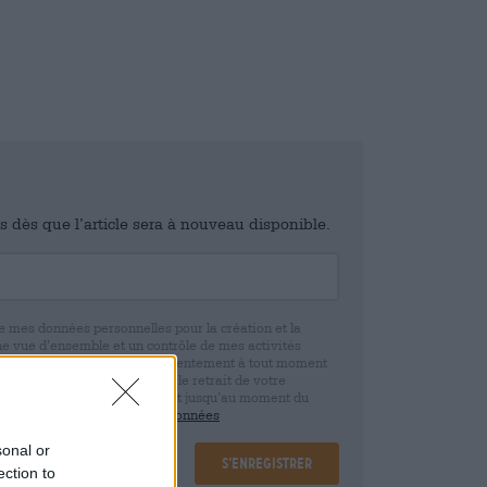
is dès que l’article sera à nouveau disponible.
e mes données personnelles pour la création et la
ne vue d’ensemble et un contrôle de mes activités
 que je peux révoquer ce consentement à tout moment
e. Nous vous informons que le retrait de votre
r la base de votre consentement jusqu’au moment du
claration de protection des données
sonal or
S’enregistrer
ection to