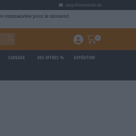
shop@bierothek.de
 des commandes pour le moment.
0
Einloggen / Anmelden
Warenkorb
Cadeaux
Des offres %
Expédition