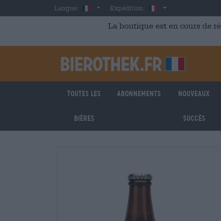
Skip to main content
French
France
Langue:
Expédition:
La boutique est en cours de r
Toutes les
Abonnements
Nouveaux
bières
succès