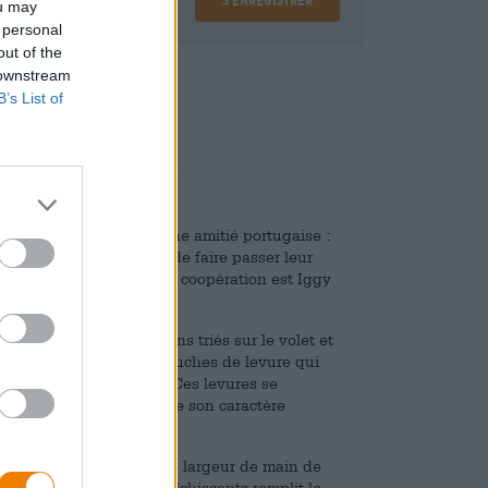
ou may
 personal
out of the
,08
 downstream
B’s List of
 mais l'enfant rêvé d'une amitié portugaise :
le Café BOP ont décidé de faire passer leur
ble. Le résultat de cette coopération est Iggy
 européens et américains triés sur le volet et
s de Musa utilisent des souches de levure qui
monastères en Belgique. Ces levures se
le et confèrent à la bière son caractère
erre et est décoré d'une largeur de main de
icaux et d'agrumes rafraîchissants remplit le