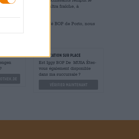
ustatif révèle une IPA ultra fraîche, à
 une touche belge.
Musa de Lisbonne et le Café BOP de Porto, nous
amis portugais !
taurateurs
Vérification sur place
Mengen
Est Iggy BOP De MUSA Êtes-
?
vous également disponible
dans ma succursale ?
othek.de
Vérifier maintenant