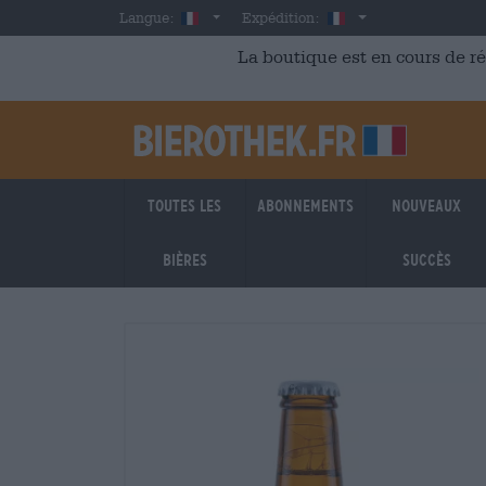
Skip to main content
French
France
Langue:
Expédition:
La boutique est en cours de r
Toutes les
Abonnements
Nouveaux
bières
succès