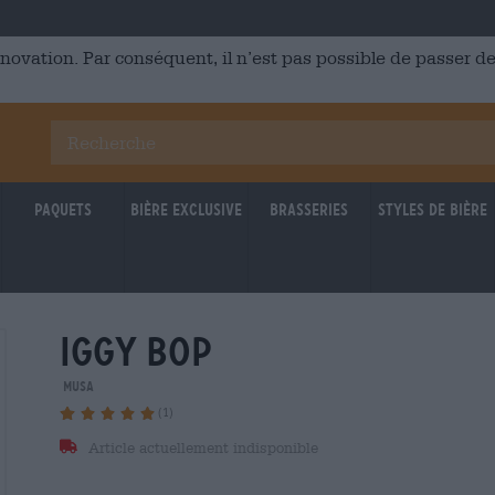
énovation. Par conséquent, il n’est pas possible de passer
Paquets
Bière Exclusive
Brasseries
Styles de bière
iggy bop
MUSA
(1)
Article actuellement indisponible