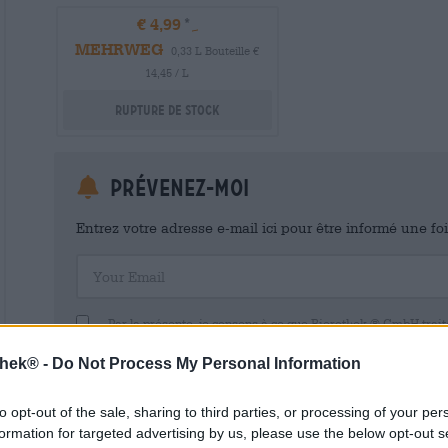
€ 4,99
MEHRWEG
0,33 L Bouteille €
14,45 / L
Rupture de stock
Prévenez-moi
Entrez votre adresse e-mail ici pour être informé une fo
Your Email
Par la présente, je consens à ce que Bierothek ® GmbH trait
gestion d’un compte client. Ce compte client me permet d’avoir u
commerciales et de mes données personnelles. Je suis conscient
thek® -
Do Not Process My Personal Information
avec effet pour l’avenir en envoyant un e-mail à shop@bierothek.d
consentement n’affecte pas la légalité du traitement effectué su
retrait. Vous trouverez de plus amples informations dans notre
dé
to opt-out of the sale, sharing to third parties, or processing of your per
formation for targeted advertising by us, please use the below opt-out s