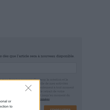
is dès que l’article sera à nouveau disponible.
e mes données personnelles pour la création et la
ne vue d’ensemble et un contrôle de mes activités
 que je peux révoquer ce consentement à tout moment
e. Nous vous informons que le retrait de votre
r la base de votre consentement jusqu’au moment du
claration de protection des données
sonal or
ection to
S’enregistrer