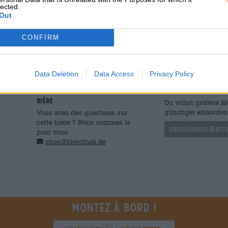
lected.
nez et vous incite à prendre la première gorgée. Le test g
Out
l'amertume croquante, avec de grosses notes fruitées et
CONFIRM
Après le succès de la collaboration entre la brasserie 
espérons de nombreuses autres collaborations entre les 
Data Deletion
Data Access
Privacy Policy
CONSULTATION GRATUITE SUR LA
commerçants ou res
BIÈRE
Du willst größere 
günstiger einkaufen
Vous avez des questions sur
cette bière ? Nous sommes là
grosshandel@bier
pour vous.
shop@bierothek.de
Montez à bord !