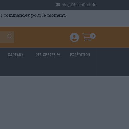
shop@bierothek.de
 des commandes pour le moment.
0
Einloggen / Anmelden
Warenkorb
Cadeaux
Des offres %
Expédition