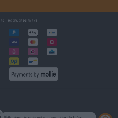
ues
Modes de paiement
marché