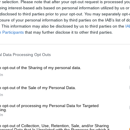
r selection. Please note that after your opt-out request is processed y
eing interest-based ads based on personal information utilized by us or
disclosed to third parties prior to your opt-out. You may separately opt-
* Les prix incluent la TVA légale. Plus
Livraison
plus
Dépôt
€ 0
losure of your personal information by third parties on the IAB’s list of
* Les prix incluent les droits d’accise
. This information may also be disclosed by us to third parties on the
IA
Participants
that may further disclose it to other third parties.
Description
Info
Critiques
(1)
l Data Processing Opt Outs
Iggy BOP n'est pas le descendant d'une légende musicale
o opt-out of the Sharing of my personal data.
après des années de collaboration, la brasserie Musa et 
relation au niveau supérieur et de créer une bière ensem
In
BOP, une IPA belge avec beaucoup de punch.
o opt-out of the Sale of my Personal Data.
La bière légère est brassée avec un mélange de houblons
In
tire sa touche belge de la levure utilisée. Les brasseur
sont également utilisées par les moines brasseurs des 
to opt-out of processing my Personal Data for Targeted
caractérisent par leur robustesse et leur goût incomparab
ing.
international.
In
Iggy BOP se présente dans un or ambré trouble dans le v
o opt-out of Collection, Use, Retention, Sale, and/or Sharing
ersonal Data that Is Unrelated with the Purposes for which it
mousse blanche et épaisse. Un fort parfum de fruits trop