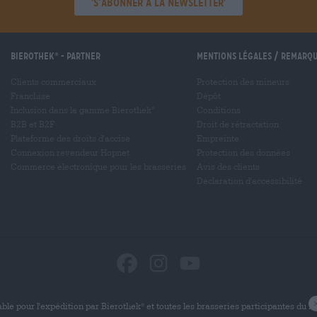
'S’abonner à la newsletter'
Bierothek
- Partner
Mentions légales / Remarq
®
Clients commerciaux
Protection des mineurs
Franchise
Dépôt
Inclusion dans la gamme Bierothek
Conditions
®
B2B et B2F
Droit de rétractation
Plateforme des droits d'accise
Empreinte
Connexion revendeur Hopnet
Protection des données
Commerce électronique pour les brasseries
Avis des clients
Déclaration d'accessibilité
ble pour l'expédition par Bierothek
et toutes les brasseries participantes du 
®