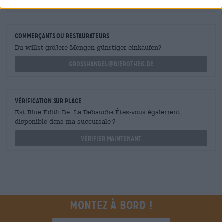
shop@bierothek.de
commerçants ou restaurateurs
Du willst größere Mengen günstiger einkaufen?
grosshandel@bierothek.de
Vérification sur place
Est Blue Edith De La Debauche Êtes-vous également
disponible dans ma succursale ?
Vérifier maintenant
Montez à bord !