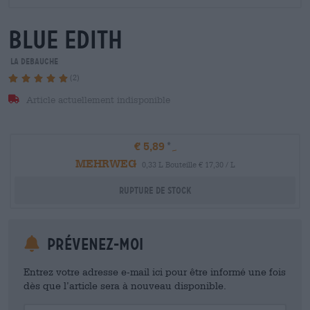
blue edith
La Debauche
(2)
Article actuellement indisponible
€ 5,89
MEHRWEG
0,33 L Bouteille € 17,30 / L
Rupture de stock
Prévenez-moi
Entrez votre adresse e-mail ici pour être informé une fois
dès que l’article sera à nouveau disponible.
Your Email