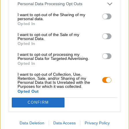
Personal Data Processing Opt Outs
perceptible. Le sel est extrait de l'océan autour d'Hawaï et
est enrichi de charbon actif de haute pureté. Celle-ci est
I want to opt-out of the Sharing of my
extraite des cendres volcaniques et donne au sel son goût
personal data.
extraordinaire. Les gourmets mettent le sel noir d'Hawaï
Opted In
sur un pied d'égalité avec la Fleur de Sel française ; les
deux types de sel sont extrêmement exclusifs. Le goût
I want to opt-out of the Sale of my
Personal Data.
d'Edith est particulièrement impressionnant grâce à son
Opted In
rapport finement équilibré de fruits aigre-doux et de sel
épicé. De délicates notes de réglisse, de caramel et de
I want to opt-out of processing my
chocolat soulignent avec élégance le jeu des arômes.
Personal Data for Targeted Advertising.
Opted In
Blue Edith est une stout délicatement composée qui nous
ravit par son accord de saveurs insolite.
I want to opt-out of Collection, Use,
Retention, Sale, and/or Sharing of my
Personal Data that Is Unrelated with the
Très délicieux !
Purposes for which it was collected.
Opted Out
CONFIRM
CONSULTATION GRATUITE SUR LA BIÈRE
Vous avez des questions sur cette bière ? Nous sommes là
Data Deletion
Data Access
Privacy Policy
pour vous.