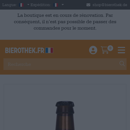
Skip to main content
French
France
Langue:
Expédition:
shop@bierothek.de
La boutique est en cours de rénovation. Par
conséquent, il n’est pas possible de passer des
commandes pour le moment.
0
Einloggen / An
Warenkor
M