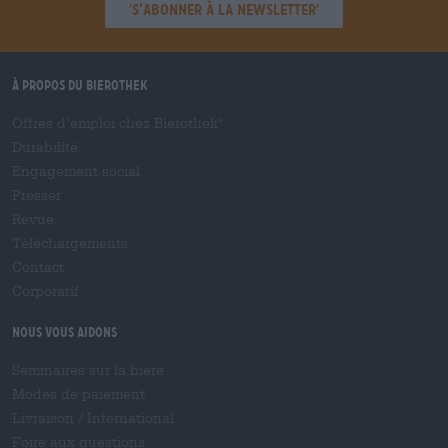
'S’abonner à la newsletter'
À propos du Bierothek
Offres d’emploi chez Bierothek
®
Durabilité
Engagement social
Presser
Revue
Téléchargements
Contact
Corporatif
Nous vous aidons
Séminaires sur la bière
Modes de paiement
Livraison
/
International
Foire aux questions