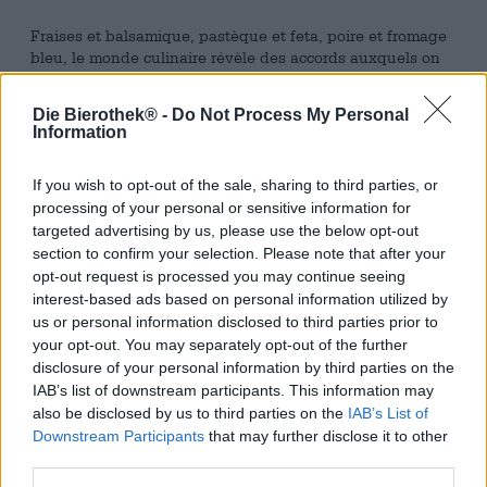
Fraises et balsamique, pastèque et feta, poire et fromage
bleu, le monde culinaire révèle des accords auxquels on
ne s'attendrait pas. La Debauche propose une
combinaison que nous ne pensions pas non plus possible
Die Bierothek® -
Do Not Process My Personal
- ou du moins pas délicieuse. framboise et sel. Un
Information
mélange paradisiaque, promis !
La brasserie française La Débauche est toujours bonne
If you wish to opt-out of the sale, sharing to third parties, or
pour surprendre. Les bières créatives et insolites sont leur
processing of your personal or sensitive information for
spécialité. Avec sa gamme colorée et variée, Blue Edith
targeted advertising by us, please use the below opt-out
est un véritable enrichissement et aussi un feu d'artifice
section to confirm your selection. Please note that after your
de goût. Cette fois, les Français ont imaginé un accord
opt-out request is processed you may continue seeing
passionnant et combiné des fruits avec du sel. Si vous
interest-based ads based on personal information utilized by
pensiez que le caramel et le sel étaient les meilleurs amis,
us or personal information disclosed to third parties prior to
vous devriez avoir une bouteille de Blue Edith !
your opt-out. You may separately opt-out of the further
disclosure of your personal information by third parties on the
L'Edith bleue n'est pas disponible en bleu foncé, mais en
IAB’s list of downstream participants. This information may
noir absolu. Une couronne de mousse de taille moyenne à
also be disclosed by us to third parties on the
IAB’s List of
pores fins couronne sa tête et est merveilleusement
Downstream Participants
that may further disclose it to other
crémeuse. De merveilleux parfums de malt caramel
third parties.
légèrement torréfié, de chocolat noir et de framboises
fruitées s'élèvent. Une légère brise salée est également