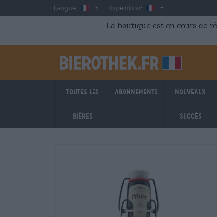
Skip to main content
French
France
Langue:
Expédition:
La boutique est en cours de r
Toutes les
Abonnements
Nouveaux
bières
succès