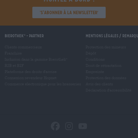
'S’abonner à la newsletter'
Bierothek
- Partner
Mentions légales / Remarq
®
Clients commerciaux
Protection des mineurs
Franchise
Dépôt
Inclusion dans la gamme Bierothek
Conditions
®
B2B et B2F
Droit de rétractation
Plateforme des droits d'accise
Empreinte
Connexion revendeur Hopnet
Protection des données
Commerce électronique pour les brasseries
Avis des clients
Déclaration d'accessibilité