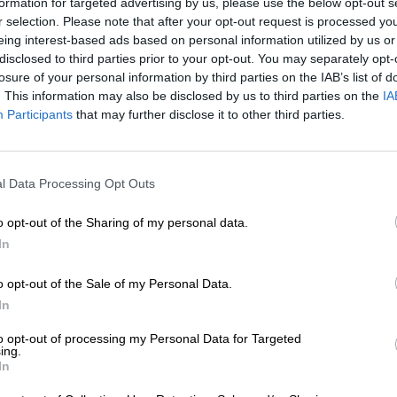
formation for targeted advertising by us, please use the below opt-out s
r selection. Please note that after your opt-out request is processed y
eing interest-based ads based on personal information utilized by us or
* Les prix incluent la TVA légale. Plus
Livraison
plus
Dépôt
€ 0
* Les prix incluent les droits d’accise
disclosed to third parties prior to your opt-out. You may separately opt-
losure of your personal information by third parties on the IAB’s list of
. This information may also be disclosed by us to third parties on the
IA
Description
Info
Critiques
(0)
Participants
that may further disclose it to other third parties.
Johann Georg Pfister n'était pas seulement le fondateur 
l Data Processing Opt Outs
travailleur, le mari de Magdalena, le père de Michael et
de foi. Parce que la charité fait partie du catholicisme au
o opt-out of the Sharing of my personal data.
des fondateurs de l'église de Schirnaidl. Il a fait don d
communauté et a apporté sa contribution en bon cathol
In
En l'honneur de cette bonne action, sa famille a brassé
o opt-out of the Sale of my Personal Data.
anniversaire de l'église. La bière porte le nom de la vill
In
ingrédients issus de l'agriculture biologique contrôlée.
4,6 % et s'écoule dans le verre dans un ton doré cuivré 
to opt-out of processing my Personal Data for Targeted
sent de manière tentante le caramel, le malt et la fumée 
ing.
la gorge comme de la soie liquide et embrasse la langue
In
caramel anglais, de levure épicée et de céréales légères