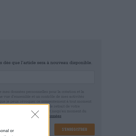
is dès que l’article sera à nouveau disponible.
e mes données personnelles pour la création et la
ne vue d’ensemble et un contrôle de mes activités
 que je peux révoquer ce consentement à tout moment
e. Nous vous informons que le retrait de votre
r la base de votre consentement jusqu’au moment du
claration de protection des données
S’enregistrer
sonal or