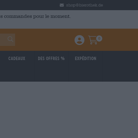
shop@bierothek.de
 des commandes pour le moment.
0
Einloggen / Anmelden
Warenkorb
Cadeaux
Des offres %
Expédition