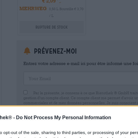
€ 2,09
MEHRWEG
0,50 L Bouteille € 3,70
/ L
Rupture de stock
Prévenez-moi
Entrez votre adresse e-mail ici pour être informé une fo
Your Email
Par la présente, je consens à ce que Bierothek ® GmbH trait
gestion d’un compte client. Ce compte client me permet d’avoir u
commerciales et de mes données personnelles. Je suis conscient
avec effet pour l’avenir en envoyant un e-mail à shop@bierothek.d
consentement n’affecte pas la légalité du traitement effectué su
thek® -
Do Not Process My Personal Information
retrait. Vous trouverez de plus amples informations dans notre
dé
to opt-out of the sale, sharing to third parties, or processing of your per