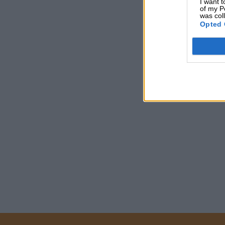
I want t
of my P
was col
Opted 