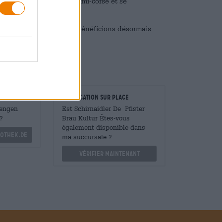
r de Pfister a un corps mi-corsé et se
fiter de sa bière, nous bénéficions désormais
taurateurs
Vérification sur place
Mengen
Est Schirnaidler De Pfister
?
Brau Kultur Êtes-vous
également disponible dans
othek.de
ma succursale ?
Vérifier maintenant