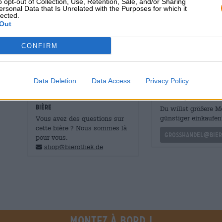
amertume complètent parfaitement le goût. Le Schirnaidle
o opt-out of Collection, Use, Retention, Sale, and/or Sharing
ersonal Data that Is Unrelated with the Purposes for which it
distingue par un profil rond et un arôme fumé attrayant.
lected.
Out
Même si Johann Georg Pfister lui-même ne peut plus pro
de son bon cœur et de l'adoration de sa famille.
CONFIRM
Data Deletion
Data Access
Privacy Policy
CONSULTATION GRATUITE SUR LA
commerçants ou res
BIÈRE
Du willst größere 
günstiger einkaufen
Vous avez des questions sur
cette bière ? Nous sommes là
grosshandel@bier
pour vous.
shop@bierothek.de
Montez à bord !