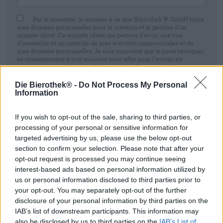
Par la présente, je consens à ce que Bierothek ® GmbH traite
mes données personnelles pour la création et la gestion d’un
compte client. Ce compte client me permet d’avoir une vue
d’ensemble et un contrôle de mes activités commerciales et de
mes données personnelles. Je suis conscient que je peux révoquer
ce consentement à tout moment avec effet pour l’avenir en
envoyant un e-mail à shop@bierothek.de. Nous vous informons
que le retrait de votre consentement n’affecte pas la légalité du
traitement effectué sur la base de votre consentement jusqu’au
Die Bierothek® -
Do Not Process My Personal
moment du retrait. Vous trouverez de plus amples informations
Information
dans notre
déclaration de protection des données
If you wish to opt-out of the sale, sharing to third parties, or
S’enregistrer
processing of your personal or sensitive information for
targeted advertising by us, please use the below opt-out
section to confirm your selection. Please note that after your
* Les prix incluent la TVA légale. Plus
Livraison
plus
Dépôt
€ 0,08
opt-out request is processed you may continue seeing
* Les prix incluent les droits d’accise
interest-based ads based on personal information utilized by
us or personal information disclosed to third parties prior to
your opt-out. You may separately opt-out of the further
Description
Info
Critiques
(0)
disclosure of your personal information by third parties on the
IAB’s list of downstream participants. This information may
Porter impérial au cassis
also be disclosed by us to third parties on the
IAB’s List of