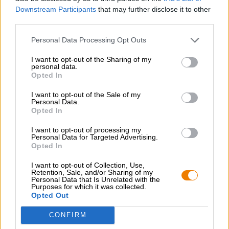
Downstream Participants
that may further disclose it to other
third parties.
CONSULTATION GRATUITE SUR LA BIÈRE
Personal Data Processing Opt Outs
Vous avez des questions sur cette bière ? Nous sommes là
I want to opt-out of the Sharing of my
pour vous.
personal data.
shop@bierothek.de
Opted In
I want to opt-out of the Sale of my
Personal Data.
commerçants ou restaurateurs
Opted In
Du willst größere Mengen günstiger einkaufen?
I want to opt-out of processing my
grosshandel@bierothek.de
Personal Data for Targeted Advertising.
Opted In
I want to opt-out of Collection, Use,
Vérification sur place
Retention, Sale, and/or Sharing of my
Personal Data that Is Unrelated with the
Est Zeitlos De orca brau Êtes-vous également disponible
Purposes for which it was collected.
dans ma succursale ?
Opted Out
Vérifier maintenant
CONFIRM