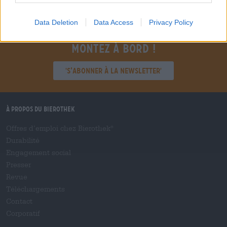
Data Deletion
Data Access
Privacy Policy
Montez à bord !
'S’abonner à la newsletter'
À propos du Bierothek
Offres d’emploi chez Bierothek
®
Durabilité
Engagement social
Presser
Revue
Téléchargements
Contact
Corporatif