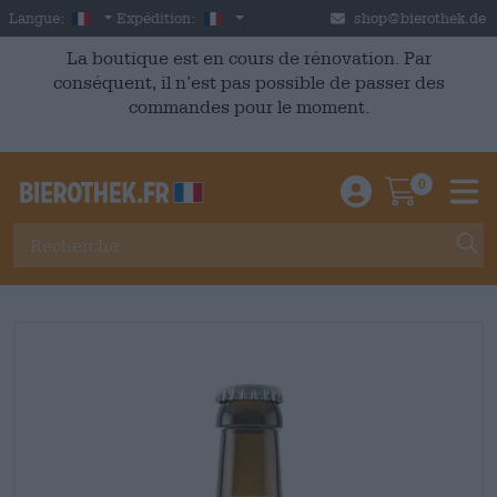
Skip to main content
French
France
Langue:
Expédition:
shop@bierothek.de
La boutique est en cours de rénovation. Par
conséquent, il n’est pas possible de passer des
commandes pour le moment.
0
Einloggen / An
Warenkor
M