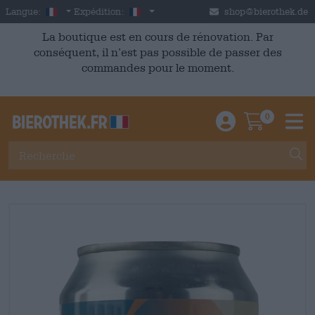
Skip to main content
French
France
Langue:
Expédition:
shop@bierothek.de
La boutique est en cours de rénovation. Par
conséquent, il n’est pas possible de passer des
commandes pour le moment.
0
Einloggen / An
Warenkor
M