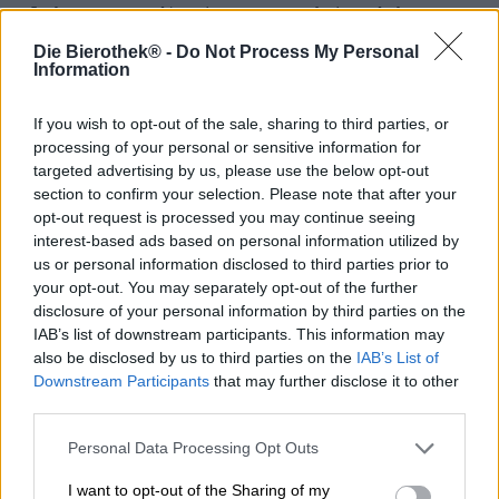
Le brassage par décoction est une technique de brassage
traditionnelle qui consiste à soutirer une partie du moût, à
Die Bierothek® -
Do Not Process My Personal
le faire bouillir puis à le remettre dans la cuve. Cela
Information
permet d'élever progressivement la température du moût
tout en développant des arômes maltés complexes. Cette
technique confère à la bière profondeur et rondeur, même
If you wish to opt-out of the sale, sharing to third parties, or
dans les styles plus légers. Elle apporte également de
processing of your personal or sensitive information for
subtiles notes de pain et un équilibre entre la douceur du
targeted advertising by us, please use the below opt-out
malt caramélisé et l'amertume du houblon, un atout
section to confirm your selection. Please note that after your
particulièrement apprécié dans les lagers et les pils
opt-out request is processed you may continue seeing
classiques.
interest-based ads based on personal information utilized by
us or personal information disclosed to third parties prior to
La Session Pils de la brasserie lituanienne Sakiškių alus
your opt-out. You may separately opt-out of the further
illustre parfaitement l'application réussie de cette
disclosure of your personal information by third parties on the
méthode. Cette bière démontre le caractère d'une pils
IAB’s list of downstream participants. This information may
légère titrant 2,9 %. Dans le verre, elle se présente sous
also be disclosed by us to third parties on the
IAB’s List of
une délicate robe orangée trouble, couronnée d'une
Downstream Participants
that may further disclose it to other
mousse blanche, aérienne, à pores grossiers et plutôt
third parties.
volatile. Le nez se dévoile sur de fines notes herbacées et
florales, grâce aux houblons polonais Lubelski et
Personal Data Processing Opt Outs
Tomyski, qui allient un piquant élégant à une délicate
fraîcheur florale. En bouche, la Session Pils est d'une
I want to opt-out of the Sharing of my
légèreté rafraîchissante et agréablement légèrement