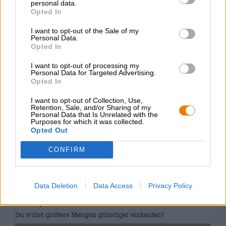
personal data.
houblonnée. Les notes maltées créées par la seule
Opted In
décoction offrent à la fois une base étonnamment ronde,
presque panée, et des notes de caramel délicatement
I want to opt-out of the Sale of my
Personal Data.
fondantes.
Opted In
Une bière de session parfaitement équilibrée qui offre
I want to opt-out of processing my
une profondeur de saveur malgré sa faible teneur en
Personal Data for Targeted Advertising.
alcool !
Opted In
I want to opt-out of Collection, Use,
Retention, Sale, and/or Sharing of my
Personal Data that Is Unrelated with the
Purposes for which it was collected.
Opted Out
CONSULTATION GRATUITE SUR LA BIÈRE
Vous avez des questions sur cette bière ? Nous sommes là
CONFIRM
pour vous.
shop@bierothek.de
Data Deletion
Data Access
Privacy Policy
commerçants ou restaurateurs
Du willst größere Mengen günstiger einkaufen?