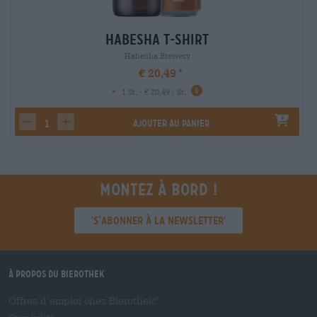
Habesha T-Shirt
Habesha Brewery
€ 20,49
-
1 St. - € 20,49 / St.
Ajouter au panier
decrease quantity
increase quantity
Montez à bord !
'S’abonner à la newsletter'
À propos du Bierothek
Offres d’emploi chez Bierothek
®