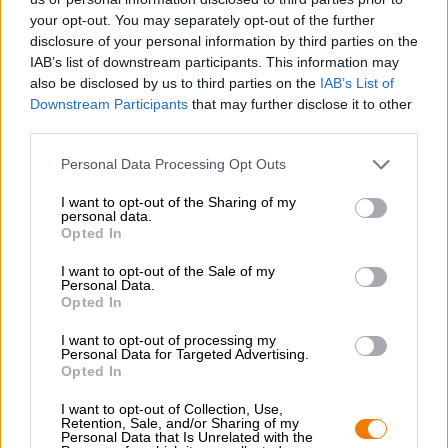
et le zeste de citron. Cette exquise limonade se déguste
your opt-out. You may separately opt-out of the further
directement à la canette, mais elle est encore plus
disclosure of your personal information by third parties on the
délicieuse versée sur des glaçons dans un beau verre,
accompagnée d’un brin de romarin et d’une ou deux
IAB’s list of downstream participants. This information may
fraises fraîches.
also be disclosed by us to third parties on the
IAB’s List of
Downstream Participants
that may further disclose it to other
third parties.
Personal Data Processing Opt Outs
CONSULTATION GRATUITE SUR LA BIÈRE
I want to opt-out of the Sharing of my
personal data.
Vous avez des questions sur cette bière ? Nous sommes là
Opted In
pour vous.
shop@bierothek.de
I want to opt-out of the Sale of my
Personal Data.
Opted In
commerçants ou restaurateurs
I want to opt-out of processing my
Du willst größere Mengen günstiger einkaufen?
Personal Data for Targeted Advertising.
Opted In
grosshandel@bierothek.de
I want to opt-out of Collection, Use,
Retention, Sale, and/or Sharing of my
Personal Data that Is Unrelated with the