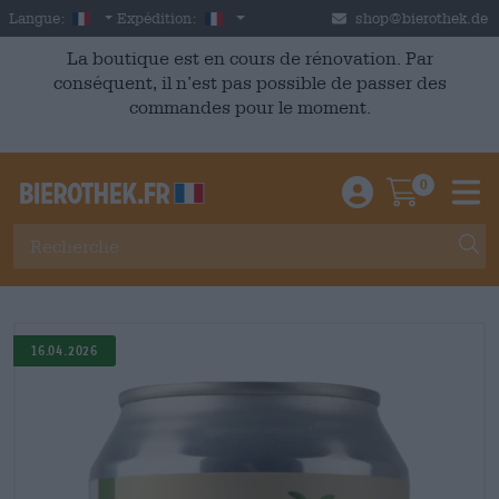
Skip to main content
French
France
Langue:
Expédition:
shop@bierothek.de
La boutique est en cours de rénovation. Par
conséquent, il n’est pas possible de passer des
commandes pour le moment.
0
Einloggen / An
Warenkor
M
16.04.2026