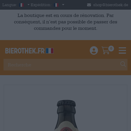
Skip to main content
French
France
Langue:
Expédition:
shop@bierothek.de
La boutique est en cours de rénovation. Par
conséquent, il n’est pas possible de passer des
commandes pour le moment.
0
Einloggen / An
Warenkor
M