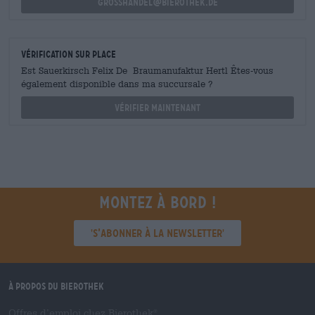
grosshandel@bierothek.de
Vérification sur place
Est Sauerkirsch Felix De Braumanufaktur Hertl Êtes-vous
également disponible dans ma succursale ?
Vérifier maintenant
Montez à bord !
'S’abonner à la newsletter'
À propos du Bierothek
Offres d’emploi chez Bierothek
®