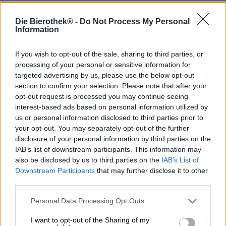
Style de bière : Ale aigre-pâtisserie aux cerises
Die Bierothek® -
Do Not Process My Personal
Les cerises aigres sont une question de goût : les
Information
premières cerises de l’année se caractérisent par leur
acidité vive et certaines personnes ne peuvent pas
déguster un seul fruit sans grimacer. Les variantes plus
If you wish to opt-out of the sale, sharing to third parties, or
sucrées, comme la cerise de cœur, jouissent d’une plus
processing of your personal or sensitive information for
grande popularité. Cependant, si vous vivez selon la
targeted advertising by us, please use the below opt-out
devise « Sour makes you fun », alors la bière suivante de
section to confirm your selection. Please note that after your
Hertl est faite pour vous !
opt-out request is processed you may continue seeing
interest-based ads based on personal information utilized by
Le Cherry Pastry Sour super fruité appelé Sauerkirsch
us or personal information disclosed to third parties prior to
Felix combine la merveilleuse acidité de la griotte avec la
your opt-out. You may separately opt-out of the further
douceur crémeuse du sucre du lait et a été écrit par Felix,
disclosure of your personal information by third parties on the
stagiaire en brassage. Après que
sa bière aux fruits de la
IAB’s list of downstream participants. This information may
passion
ait déjà été très bien accueillie, la brasserie Hertl
also be disclosed by us to third parties on the
IAB’s List of
l’a rapidement transformée en série et a poursuivi sans
Downstream Participants
that may further disclose it to other
problème le succès de la bière aigre pâtissière aux fruits
third parties.
de la passion avec la griotte Felix.
La symphonie des griottes fraîchement cueillies coule
Personal Data Processing Opt Outs
dans le verre d’une couleur rouge rubis et est ornée d’une
I want to opt-out of the Sharing of my
couronne de mousse teintée de rose. Le parfum et le goût