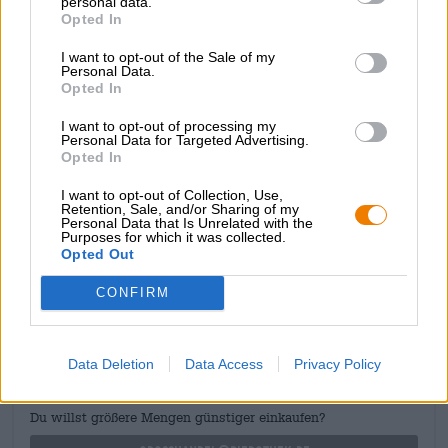
personal data.
sont comme un saut dans les premiers jours chauds de
Opted In
l’été : des notes de cerise merveilleusement juteuses
rencontrent des notes crémeuses de vanille, une douceur
I want to opt-out of the Sale of my
douce et l’acidité fraîche des fruits rouges.
Personal Data.
Opted In
Si vous souhaitez vivre de délicieux moments d’été en
I want to opt-out of processing my
hiver ou en automne, nous vous recommandons la griotte
Personal Data for Targeted Advertising.
Felix de la brasserie Hertl !
Opted In
I want to opt-out of Collection, Use,
Retention, Sale, and/or Sharing of my
Personal Data that Is Unrelated with the
Purposes for which it was collected.
Opted Out
CONSULTATION GRATUITE SUR LA BIÈRE
Vous avez des questions sur cette bière ? Nous sommes là
CONFIRM
pour vous.
shop@bierothek.de
Data Deletion
Data Access
Privacy Policy
commerçants ou restaurateurs
Du willst größere Mengen günstiger einkaufen?