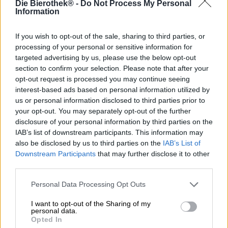
Die Bierothek® -
Do Not Process My Personal
L'été apporte une véritable corne d'abondance de fruits,
Information
mais si nous réussissons, les fruits les plus estivaux sont
probablement les fraises et les pêches. Les fraises
ouvrent la saison des fruits en beauté : les fruits rouges
If you wish to opt-out of the sale, sharing to third parties, or
inaugurent l'été d'une manière merveilleusement sucrée.
processing of your personal or sensitive information for
Après avoir cuit des gâteaux, fait de la confiture, dégusté
targeted advertising by us, please use the below opt-out
de la glace à la fraise et mangé d'innombrables fraises
section to confirm your selection. Please note that after your
dans notre bouche, nous sommes prêts pour les pêches.
opt-out request is processed you may continue seeing
Presque aucun fruit n’est aussi juteux et estival qu’une
interest-based ads based on personal information utilized by
pêche mûre et gorgée de soleil.
us or personal information disclosed to third parties prior to
your opt-out. You may separately opt-out of the further
La brasserie Lord Chambray de Malte a créé la bière
disclosure of your personal information by third parties on the
estivale par excellence, en utilisant les ingrédients
IAB’s list of downstream participants. This information may
habituels comme le malt et le houblon ainsi qu'une
also be disclosed by us to third parties on the
IAB’s List of
généreuse portion de nos fruits préférés. La première
Downstream Participants
that may further disclose it to other
Kettle Sour Ale de leur gamme s'appelle Strawberry Peach
third parties.
Sour et a exactement le même goût : la bière dorée a un
équilibre parfait entre douceur estivale et acidité fruitée
Personal Data Processing Opt Outs
et se concentre sur l'arôme de pêche et de fraise. Les
notes fruitées exubérantes se combinent avec du malt
I want to opt-out of the Sharing of my
léger, des notes acidulées d'agrumes et du dioxyde de
personal data.
carbone pétillant pour créer une soif irrésistible. Le corps
Opted In
mince et léger soutient cet effet.