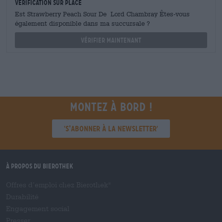
Vérification sur place
Est Strawberry Peach Sour De Lord Chambray Êtes-vous
également disponible dans ma succursale ?
Vérifier maintenant
Montez à bord !
'S’abonner à la newsletter'
À propos du Bierothek
Offres d’emploi chez Bierothek
®
Durabilité
Engagement social
Presser