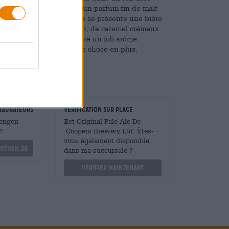
ouvre la bière et dégage un parfum fin de malt
 d’agrumes. Sur la langue se présente une bière
 fraîchement sortis du four, de caramel crémeux
orgées et donne à la bière un joli arôme
la bière ce petit quelque chose en plus.
taurateurs
Vérification sur place
Mengen
Est Original Pale Ale De
?
Coopers Brewery Ltd. Êtes-
vous également disponible
othek.de
dans ma succursale ?
Vérifier maintenant