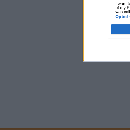
I want t
of my P
was col
Opted 