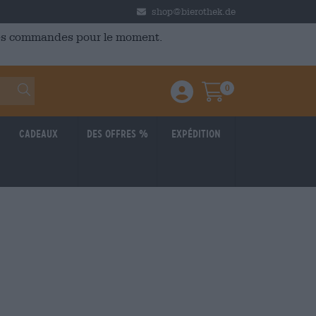
shop@bierothek.de
 des commandes pour le moment.
0
Einloggen / Anmelden
Warenkorb
Cadeaux
Des offres %
Expédition