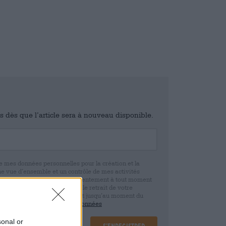
is dès que l’article sera à nouveau disponible.
e mes données personnelles pour la création et la
ne vue d’ensemble et un contrôle de mes activités
 que je peux révoquer ce consentement à tout moment
e. Nous vous informons que le retrait de votre
r la base de votre consentement jusqu’au moment du
claration de protection des données
sonal or
S’enregistrer