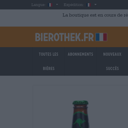
Skip to main content
French
France
Langue:
Expédition:
La boutique est en cours de r
Toutes les
Abonnements
Nouveaux
bières
succès