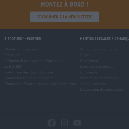
Montez à bord !
'S’abonner à la newsletter'
Bierothek
- Partner
Mentions légales / Remarq
®
Clients commerciaux
Protection des mineurs
Franchise
Dépôt
Inclusion dans la gamme Bierothek
Conditions
®
B2B et B2F
Droit de rétractation
Plateforme des droits d'accise
Empreinte
Connexion revendeur Hopnet
Protection des données
Commerce électronique pour les brasseries
Avis des clients
Déclaration d'accessibilité