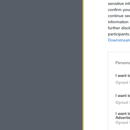
sensitive in
confirm you
continue se
information 
further disc
participants
Downstream 
Persona
I want t
Opted 
I want t
Opted 
I want 
Advertis
Opted 