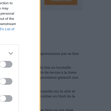
ection to
ou may
 personal
,08
out of the
 downstream
B’s List of
stralian Pale Ale, qui impressionne par sa fine
 est fermentée une seconde fois en bouteille
 ajoute une petite quantité de levure à la bière
econde fermentation. Ce processus garantit une
els.
ecommande de placer la bouteille sur le côté et
tte façon, les substances troubles au fond de la
sent le goût.
Cooper coule dans le verre dans un ton doré