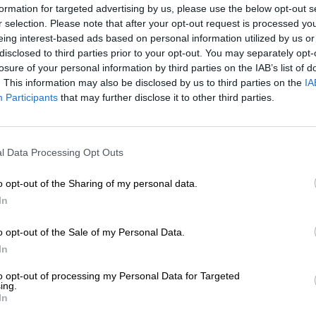
formation for targeted advertising by us, please use the below opt-out s
r selection. Please note that after your opt-out request is processed y
eing interest-based ads based on personal information utilized by us or
* Les prix incluent la TVA légale. Plus
Livraison
plus
Dépôt
€ 0
disclosed to third parties prior to your opt-out. You may separately opt-
* Les prix incluent les droits d’accise
losure of your personal information by third parties on the IAB’s list of
. This information may also be disclosed by us to third parties on the
IA
Participants
that may further disclose it to other third parties.
Description
Info
Critiques
(2)
Cette APA n’est pas une American Pale Ale, mais une Au
l Data Processing Opt Outs
amertume et sa merveilleuse note de levure.
o opt-out of the Sharing of my personal data.
Une particularité de cette bière est que la bière blonde
In
après la fermentation en cuve. Pour ce faire, le brasseur
peu avant la mise en bouteille, déclenchant ainsi une s
o opt-out of the Sale of my Personal Data.
carbonatation vive et élimine le besoin d’additifs artifici
In
Pour activer tout le potentiel aromatique, la brasserie r
de la faire rouler plusieurs fois avant de l’ouvrir. De ce
to opt-out of processing my Personal Data for Targeted
ing.
bouteille sont réparties dans toute la bière et en rehaus
In
Selon que vous le remuez avec plaisir ou non, l’APA de 