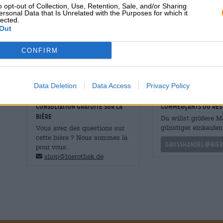
o opt-out of Collection, Use, Retention, Sale, and/or Sharing
trouble ou clair. Une mousse blanche aux pores fins rec
ersonal Data that Is Unrelated with the Purposes for which it
léger, d’herbe fraîchement tondue et de délicates notes
lected.
initialement maltée, qui a un délicieux goût de biscuits
Out
et de malt léger. Le houblon intervient après quelques g
d’agrumes. La levure ajoute une saveur forte et donne à 
CONFIRM
La Cooper’s Original Pale Ale est douce et simple !
Data Deletion
Data Access
Privacy Policy
CONSULTATION GRATUITE SUR LA
commerçants ou res
BIÈRE
Du willst größere 
günstiger einkaufen
Vous avez des questions sur
cette bière ? Nous sommes là
grosshandel@bier
pour vous.
shop@bierothek.de