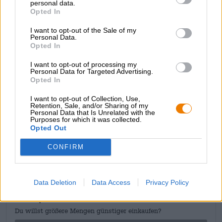
personal data.
alcool impressionnante de 7,14 % et vous rendra fou avec
Opted In
son arôme séduisant de cerises fraîches et de framboises.
Les délicieux fruits d'été constituent le fil conducteur de
I want to opt-out of the Sale of my
la dégustation de la bière et façonnent son apparence
Personal Data.
Opted In
ainsi que son parfum et son goût. La délicatesse de
couleur baie sent et goûte les cerises et les framboises
I want to opt-out of processing my
fraîchement récoltées, une touche de citron vert et un
Personal Data for Targeted Advertising.
acide fruité complètent le plaisir de la bière.
Opted In
I want to opt-out of Collection, Use,
Retention, Sale, and/or Sharing of my
Personal Data that Is Unrelated with the
Purposes for which it was collected.
Opted Out
CONSULTATION GRATUITE SUR LA BIÈRE
Vous avez des questions sur cette bière ? Nous sommes là
CONFIRM
pour vous.
shop@bierothek.de
Data Deletion
Data Access
Privacy Policy
commerçants ou restaurateurs
Du willst größere Mengen günstiger einkaufen?