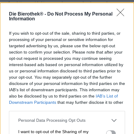
Les bières acidulées sont devenues de plus en plus
populaires ces dernières années. Auparavant, ces bières
Die Bierothek® -
Do Not Process My Personal
étaient limitées au niveau régional : dans certains
Information
endroits, il y avait toujours de la bière aigre, dans d'autres
moins. Leipzig, par exemple, est avec la Gose l'un des
lieux traditionnels de la bière aigre, et en Belgique, ce
If you wish to opt-out of the sale, sharing to third parties, or
style de bière particulier fait également partie du
processing of your personal or sensitive information for
répertoire des brasseurs depuis des siècles. Le
targeted advertising by us, please use the below opt-out
mouvement de la bière artisanale a remis la bière aigre
section to confirm your selection. Please note that after your
sur le devant de la scène et il existe aujourd'hui
opt-out request is processed you may continue seeing
d'innombrables brasseries qui proposent également une
interest-based ads based on personal information utilized by
ou deux bières aigre-douces en plus de leurs bières
us or personal information disclosed to third parties prior to
artisanales modernes.
your opt-out. You may separately opt-out of the further
disclosure of your personal information by third parties on the
Un exemple est la brasserie Black Project de Denver. Les
IAB’s list of downstream participants. This information may
Américains ingénieux se sont consacrés au travail avec
also be disclosed by us to third parties on the
IAB’s List of
des levures sauvages et à la fermentation spontanée et
Downstream Participants
that may further disclose it to other
proposent une gamme composée presque exclusivement
third parties.
de bières acidulées artisanales fermentées par des
moyens non conventionnels.
Personal Data Processing Opt Outs
L’une de leurs créations préférées est leur bière dorée et
I want to opt-out of the Sharing of my
aigre appelée Butcher. Cette bière mince a une teneur en