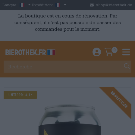
Skip to main content
French
France
Langue:
Expédition:
shop@bierothek.de
La boutique est en cours de rénovation. Par
conséquent, il n’est pas possible de passer des
commandes pour le moment.
0
Einloggen / An
Warenkor
M
Braufrisch
Untappd: 4,17