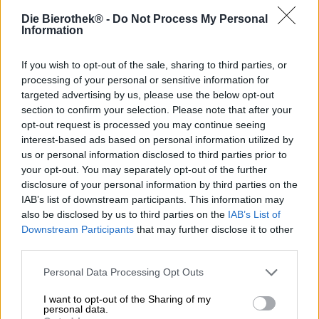
Comme le nom de la brasserie Rogue Ales l’indique, les
Die Bierothek® -
Do Not Process My Personal
bières sont le fleuron et le cheval de bataille de cette
Information
entreprise. Les ales sont le terrain de jeu dans lequel les
brasseurs américains aiment se défouler et le domaine
dans lequel ils connaissent le mieux. Leur histoire à
If you wish to opt-out of the sale, sharing to third parties, or
succès a commencé - comment pourrait-il en être
processing of your personal or sensitive information for
autrement - avec une bière : la Dead Guy Ale a été
targeted advertising by us, please use the below opt-out
brassée pour la première fois il y a près de 35 ans et a
section to confirm your selection. Please note that after your
accompagné la brasserie dans les bons et les mauvais
opt-out request is processed you may continue seeing
moments.
interest-based ads based on personal information utilized by
us or personal information disclosed to third parties prior to
Le produit phare est une bière dont la recette s’inspire de
your opt-out. You may separately opt-out of the further
la Maibock allemande. Une sélection de malts exquis
disclosure of your personal information by third parties on the
donne au breuvage sa forte couleur cuivrée et assure un
IAB’s list of downstream participants. This information may
corps stable qui évoque sur la langue des arômes de
also be disclosed by us to third parties on the
IAB’s List of
caramel, de torréfaction et des notes de pain fraîchement
Downstream Participants
that may further disclose it to other
sorti du four. L’abondance de grains est compensée par
third parties.
les variétés de houblon Perle et Sterling : l’or vert apporte
des notes herbacées, des composants fruités et un goût
Personal Data Processing Opt Outs
herbacé terreux au jeu aromatique. La Rogue Ales Dead
Guy Ale équilibre habilement la douceur maltée, le fruité
I want to opt-out of the Sharing of my
houblonné, l’amertume vive et les nuances herbacées et
personal data.
est vraiment buvable malgré l’énorme teneur en alcool de