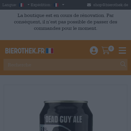
Skip to main content
French
France
Langue:
Expédition:
shop@bierothek.de
La boutique est en cours de rénovation. Par
conséquent, il n’est pas possible de passer des
commandes pour le moment.
0
Einloggen / An
Warenkor
M