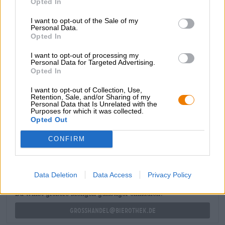
Opted In
6,8 % et 40 unités amères.
I want to opt-out of the Sale of my
Encore plus fruitée et amère est la Rogue Ales
Dead Guy
Personal Data.
Opted In
IPA
, que la brasserie a lancée en 2023. Une création plus
houblonnée qui a autant de caractère et de saveur que
I want to opt-out of processing my
l’originale.
Personal Data for Targeted Advertising.
Opted In
I want to opt-out of Collection, Use,
Retention, Sale, and/or Sharing of my
Personal Data that Is Unrelated with the
Purposes for which it was collected.
CONSULTATION GRATUITE SUR LA BIÈRE
Opted Out
Vous avez des questions sur cette bière ? Nous sommes là
pour vous.
CONFIRM
shop@bierothek.de
Data Deletion
Data Access
Privacy Policy
commerçants ou restaurateurs
Du willst größere Mengen günstiger einkaufen?
grosshandel@bierothek.de