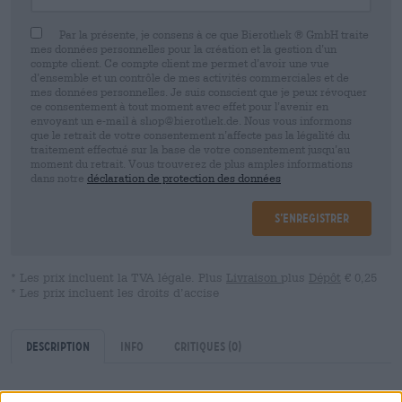
Par la présente, je consens à ce que Bierothek ® GmbH traite
mes données personnelles pour la création et la gestion d’un
compte client. Ce compte client me permet d’avoir une vue
d’ensemble et un contrôle de mes activités commerciales et de
mes données personnelles. Je suis conscient que je peux révoquer
ce consentement à tout moment avec effet pour l’avenir en
envoyant un e-mail à shop@bierothek.de. Nous vous informons
que le retrait de votre consentement n’affecte pas la légalité du
traitement effectué sur la base de votre consentement jusqu’au
moment du retrait. Vous trouverez de plus amples informations
dans notre
déclaration de protection des données
S’enregistrer
* Les prix incluent la TVA légale. Plus
Livraison
plus
Dépôt
€ 0,25
* Les prix incluent les droits d’accise
Description
Info
Critiques
(0)