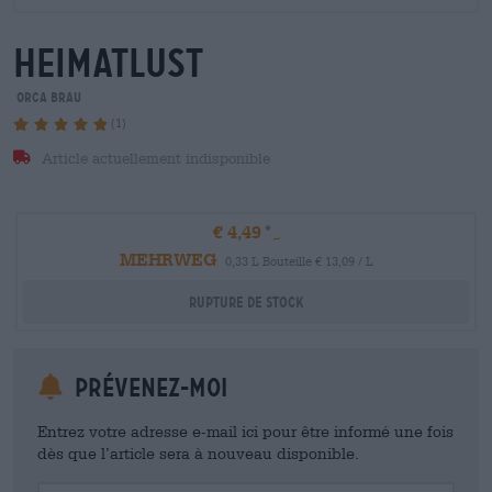
heimatlust
orca brau
(1)
Article actuellement indisponible
€ 4,49
MEHRWEG
0,33 L Bouteille € 13,09 / L
Rupture de stock
Prévenez-moi
Entrez votre adresse e-mail ici pour être informé une fois
dès que l’article sera à nouveau disponible.
Your Email