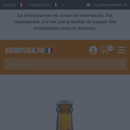
Skip to main content
French
France
Langue:
Expédition:
shop@bierothek.de
La boutique est en cours de rénovation. Par
conséquent, il n’est pas possible de passer des
commandes pour le moment.
0
Einloggen / An
Warenkor
M