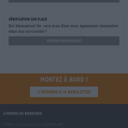
Vérification sur place
Est Heimatlust De orca brau Êtes-vous également disponible
dans ma succursale ?
Vérifier maintenant
Montez à bord !
'S’abonner à la newsletter'
À propos du Bierothek
Offres d’emploi chez Bierothek
®