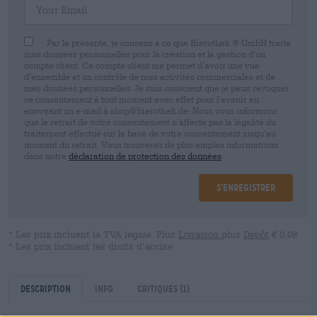
Par la présente, je consens à ce que Bierothek ® GmbH traite
mes données personnelles pour la création et la gestion d’un
compte client. Ce compte client me permet d’avoir une vue
d’ensemble et un contrôle de mes activités commerciales et de
mes données personnelles. Je suis conscient que je peux révoquer
ce consentement à tout moment avec effet pour l’avenir en
envoyant un e-mail à shop@bierothek.de. Nous vous informons
que le retrait de votre consentement n’affecte pas la légalité du
traitement effectué sur la base de votre consentement jusqu’au
moment du retrait. Vous trouverez de plus amples informations
dans notre
déclaration de protection des données
S’enregistrer
* Les prix incluent la TVA légale. Plus
Livraison
plus
Dépôt
€ 0,08
* Les prix incluent les droits d’accise
Description
Info
Critiques
(1)