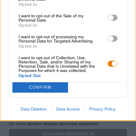
Opted In
révèle une bière onctueuse et légère, avec une belle
fraîcheur et de grosses notes fruitées. Un assortiment de
I want to opt-out of the Sale of my
fruits tropicaux caresse le palais et se mélange à une
Personal Data.
touche d'herbe fraîchement tondue pour créer un
Opted In
délicieux pot-pourri. La finale s'accompagne d'une résine
de pin Nite épicée, qui s'harmonise à merveille avec le
I want to opt-out of processing my
Personal Data for Targeted Advertising.
fruit frais.
Opted In
Si c'est chez nous, alors nous le voulons vraiment !
I want to opt-out of Collection, Use,
Retention, Sale, and/or Sharing of my
Personal Data that Is Unrelated with the
Purposes for which it was collected.
Opted Out
CONSULTATION GRATUITE SUR LA BIÈRE
Vous avez des questions sur cette bière ? Nous sommes là
CONFIRM
pour vous.
shop@bierothek.de
Data Deletion
Data Access
Privacy Policy
commerçants ou restaurateurs
Du willst größere Mengen günstiger einkaufen?
grosshandel@bierothek.de