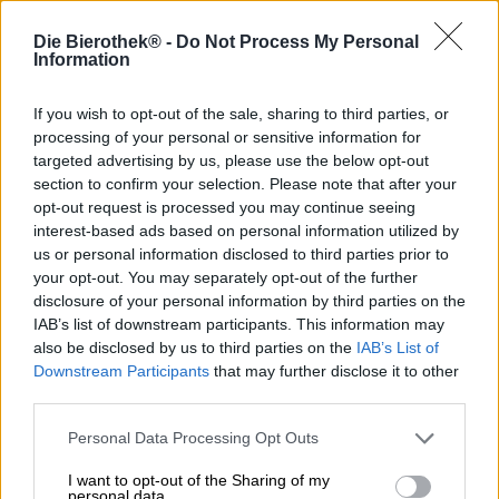
Après «
Wanderlust
» qui est un hommage à l’envie de
Die Bierothek® -
Do Not Process My Personal
distance, d’espace et de voyage, il existe désormais aussi
Information
une bière dédiée au séjour à la maison. L'Orca Brau de
Nuremberg veut réveiller la joie de sa propre patrie avec «
If you wish to opt-out of the sale, sharing to third parties, or
Heimatlust ».
processing of your personal or sensitive information for
targeted advertising by us, please use the below opt-out
Souvent, il n'est pas nécessaire d'aller très loin pour
section to confirm your selection. Please note that after your
découvrir de beaux paysages, une nature merveilleuse et
opt-out request is processed you may continue seeing
des sites touristiques attrayants. Le bien est littéralement
interest-based ads based on personal information utilized by
si proche et n’attend que d’être découvert et exploré. Afin
us or personal information disclosed to third parties prior to
de souligner sa référence à notre terroir, la brasserie a
décidé de n'utiliser que du houblon de la région. Trois
your opt-out. You may separately opt-out of the further
variétés de houblon bavarois relativement nouvelles ont
disclosure of your personal information by third parties on the
été ajoutées à la bouilloire : Comet, Lilly et Solero
IAB’s list of downstream participants. This information may
assurent le caractère fruité et frais de la bière et le large
also be disclosed by us to third parties on the
IAB’s List of
choix d'arômes de fruits juteux.
Downstream Participants
that may further disclose it to other
third parties.
Heimatlust coule dans le verre dans un riche jaune doré
et est décoré d'une couronne blanche de mousse
Personal Data Processing Opt Outs
aérienne. De la splendeur moelleuse, un parfum tentant
d'ananas mûr, de fruit de la passion exotique et de
I want to opt-out of the Sharing of my
groseille aigre-douce monte au nez. L'attaque en bouche
personal data.