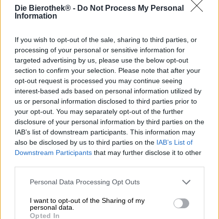
L’engrain est l’une des céréales les plus anciennes sur
Die Bierothek® -
Do Not Process My Personal
terre et a été cultivé dès 5 000 ans avant Jésus-Christ.
Information
Cette plante peu exigeante prospère sur une grande
variété de types de sols et n’a pas besoin de beaucoup de
If you wish to opt-out of the sale, sharing to third parties, or
nutriments. Il n’est pas sensible aux maladies ni aux
processing of your personal or sensitive information for
ravageurs et, grâce à sa haute valeur nutritionnelle et sa
targeted advertising by us, please use the below opt-out
teneur en vitamines, il est idéal pour une transformation
section to confirm your selection. Please note that after your
ultérieure en aliments.
opt-out request is processed you may continue seeing
interest-based ads based on personal information utilized by
Notre plat préféré est sans aucun doute la bière, c’est
pourquoi nous aimerions ici vous présenter notre plat
us or personal information disclosed to third parties prior to
préféré à base d’engrain : la bière noble d’engrain de la
your opt-out. You may separately opt-out of the further
Riedenburger Brauhaus. Toutes les matières premières de
disclosure of your personal information by third parties on the
l’ancienne bière en grains portent le label Bioland et sont
IAB’s list of downstream participants. This information may
cultivées dans le cadre de l’agriculture biologique et il n’y
also be disclosed by us to third parties on the
IAB’s List of
a que de bonnes choses à dire sur cette bière.
Downstream Participants
that may further disclose it to other
third parties.
La fine bière noble à l’engrain se présente dans le verre
dans un ton ambré rougeâtre et est décorée d’une mousse
Personal Data Processing Opt Outs
blanche. Un parfum fruité s’élève de la splendeur
mousseuse et libère dans l’air de douces notes de caramel
I want to opt-out of the Sharing of my
et de vanille. Le profil aromatique est composé d’arômes
personal data.
Opted In
de pain croustillant, de malt sucré, de foin parfumé,