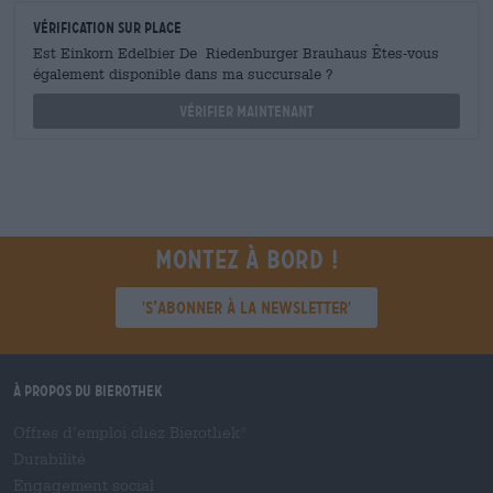
Vérification sur place
Est Einkorn Edelbier De Riedenburger Brauhaus Êtes-vous
également disponible dans ma succursale ?
Vérifier maintenant
Montez à bord !
'S’abonner à la newsletter'
À propos du Bierothek
Offres d’emploi chez Bierothek
®
Durabilité
Engagement social