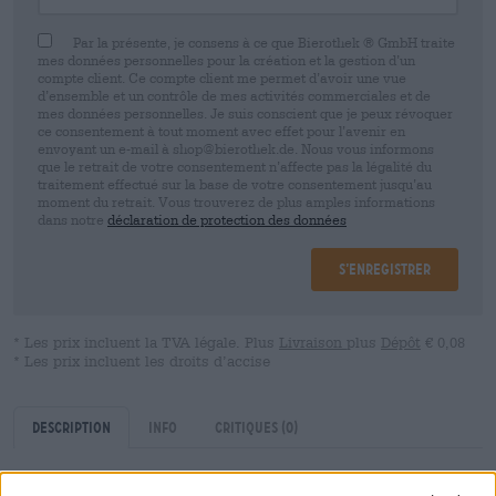
Par la présente, je consens à ce que Bierothek ® GmbH traite
mes données personnelles pour la création et la gestion d’un
compte client. Ce compte client me permet d’avoir une vue
d’ensemble et un contrôle de mes activités commerciales et de
mes données personnelles. Je suis conscient que je peux révoquer
ce consentement à tout moment avec effet pour l’avenir en
envoyant un e-mail à shop@bierothek.de. Nous vous informons
que le retrait de votre consentement n’affecte pas la légalité du
traitement effectué sur la base de votre consentement jusqu’au
moment du retrait. Vous trouverez de plus amples informations
dans notre
déclaration de protection des données
S’enregistrer
* Les prix incluent la TVA légale. Plus
Livraison
plus
Dépôt
€ 0,08
* Les prix incluent les droits d’accise
Description
Info
Critiques
(0)