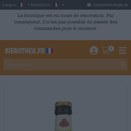
Skip to main content
French
France
Langue:
Expédition:
shop@bierothek.de
La boutique est en cours de rénovation. Par
conséquent, il n’est pas possible de passer des
commandes pour le moment.
0
Einloggen / An
Warenkor
M