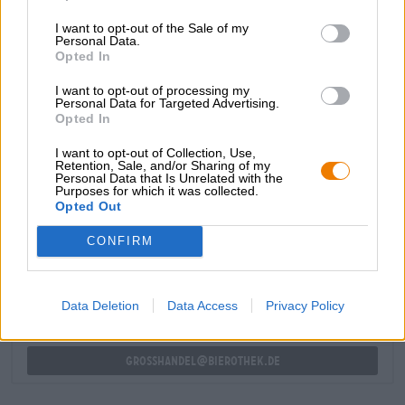
d’herbes fraîchement coupées et de notes d’agrumes
I want to opt-out of the Sale of my
juteuses. L’engrain délivre des notes rappelant la pâte
Personal Data.
d’amande ou les amandes grillées. Une fine acidité
Opted In
imprègne la bière et fait de l’Einkorn Edelbier de la
Riedenburger Brauhaus la bière d’été parfaite.
I want to opt-out of processing my
Personal Data for Targeted Advertising.
Opted In
I want to opt-out of Collection, Use,
Retention, Sale, and/or Sharing of my
Personal Data that Is Unrelated with the
Purposes for which it was collected.
CONSULTATION GRATUITE SUR LA BIÈRE
Opted Out
Vous avez des questions sur cette bière ? Nous sommes là
pour vous.
CONFIRM
shop@bierothek.de
Data Deletion
Data Access
Privacy Policy
commerçants ou restaurateurs
Du willst größere Mengen günstiger einkaufen?
grosshandel@bierothek.de