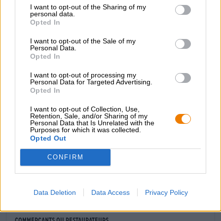
vert n’a pas seulement inspiré le titre, mais aussi tout un
I want to opt-out of the Sharing of my
tas d’arômes. Un feu d’artifice de fruits tropicaux
personal data.
s’épanouit sur une base douce et caramélisée de malt de
Opted In
blé et d’orge. En bouche, l’ananas doré, la mandarine
juteuse, le zeste de citron fraîchement râpé et la mirabelle
I want to opt-out of the Sale of my
Personal Data.
aigre-douce rencontrent la banane mûre, la levure épicée
Opted In
et une pincée de clou de girofle.
I want to opt-out of processing my
Mariana White est un bloc de blé magistralement arrondi
Personal Data for Targeted Advertising.
qui se distingue par une sensation en bouche douce et
Opted In
veloutée, un goût corsé et des notes ardentes.
I want to opt-out of Collection, Use,
Retention, Sale, and/or Sharing of my
Personal Data that Is Unrelated with the
Purposes for which it was collected.
Opted Out
CONSULTATION GRATUITE SUR LA BIÈRE
CONFIRM
Vous avez des questions sur cette bière ? Nous sommes là
pour vous.
shop@bierothek.de
Data Deletion
Data Access
Privacy Policy
commerçants ou restaurateurs