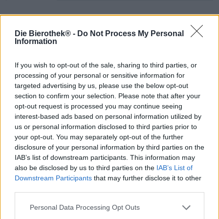
À la mi-octobre 2024, un événement très particulier a eu
Die Bierothek® -
Do Not Process My Personal
lieu à la brasserie Maisel & Friends à Bayreuth : environ
Information
200 sommeliers de bière et sommeliers du monde entier se
sont réunis pour l’assemblée générale annuelle de
If you wish to opt-out of the sale, sharing to third parties, or
l’Association des sommeliers de bière. Dans le cadre d’un
processing of your personal or sensitive information for
programme varié, les participants ont pris part à des
conférences, des visites, des dégustations et toutes sortes
targeted advertising by us, please use the below opt-out
d’autres activités. Cet ensemble incomparable de
section to confirm your selection. Please note that after your
professionnels rassemble un concentré d’expertise dont la
opt-out request is processed you may continue seeing
brasserie Maisel & Friends a su tirer parti. Comme chaque
interest-based ads based on personal information utilized by
année, cette année, un fantastique brassage de
us or personal information disclosed to third parties prior to
collaboration a été brassé avec des représentants
your opt-out. You may separately opt-out of the further
sélectionnés de l’association.
disclosure of your personal information by third parties on the
IAB’s list of downstream participants. This information may
Les experts ont opté pour un Weizenbock houblonné à
also be disclosed by us to third parties on the
IAB’s List of
froid. Mariana White apporte au verre une teneur en
Downstream Participants
that may further disclose it to other
alcool volumineuse de 7,5 % et est fermentée avec la
third parties.
levure de bière de blé propre à la brasserie. La brasserie
tire son nom des variétés de houblon utilisées : Mariana
Personal Data Processing Opt Outs
est composée de Mandarina Bavaria et d’Ariana. Mais l’or