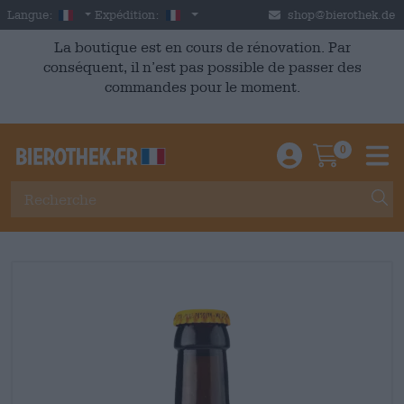
Skip to main content
French
France
Langue:
Expédition:
shop@bierothek.de
La boutique est en cours de rénovation. Par
conséquent, il n’est pas possible de passer des
commandes pour le moment.
0
Einloggen / An
Warenkor
M