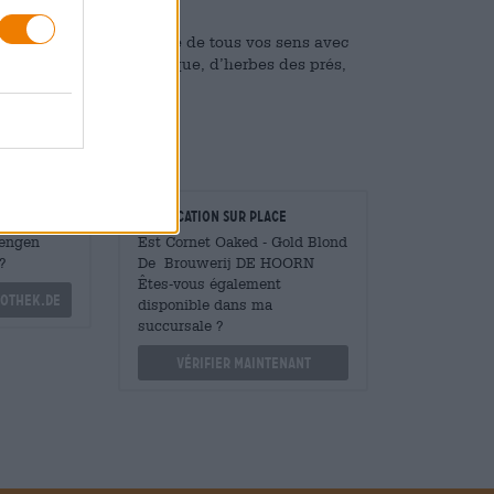
 puissante qui vous prive de tous vos sens avec
 épicé de vanille exotique, d’herbes des prés,
 boisées.
taurateurs
Vérification sur place
Mengen
Est Cornet Oaked - Gold Blond
?
De Brouwerij DE HOORN
Êtes-vous également
othek.de
disponible dans ma
succursale ?
Vérifier maintenant