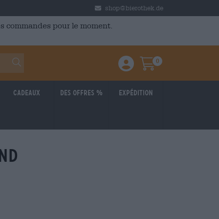
shop@bierothek.de
 des commandes pour le moment.
0
Einloggen / Anmelden
Warenkorb
Cadeaux
Des offres %
Expédition
ond