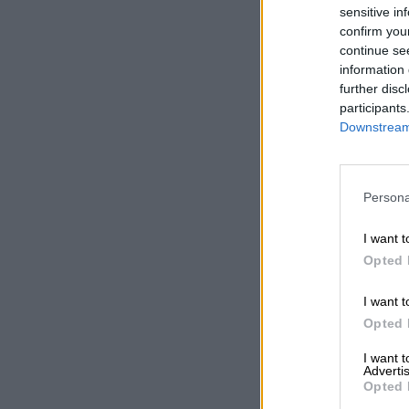
sensitive in
confirm you
continue se
information 
further disc
participants
Downstream 
Persona
I want t
Opted 
I want t
Opted 
I want 
Advertis
Opted 