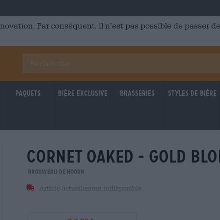
énovation. Par conséquent, il n’est pas possible de passer
Paquets
Bière Exclusive
Brasseries
Styles de bière
cornet oaked - gold bl
Brouwerij DE HOORN
Article actuellement indisponible