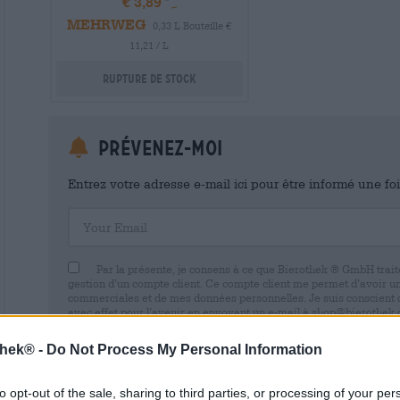
€ 3,89
MEHRWEG
0,33 L Bouteille €
11,21 / L
Rupture de stock
Prévenez-moi
Entrez votre adresse e-mail ici pour être informé une fo
Your Email
Par la présente, je consens à ce que Bierothek ® GmbH trait
gestion d’un compte client. Ce compte client me permet d’avoir u
commerciales et de mes données personnelles. Je suis conscient
avec effet pour l’avenir en envoyant un e-mail à shop@bierothek.d
consentement n’affecte pas la légalité du traitement effectué su
retrait. Vous trouverez de plus amples informations dans notre
dé
thek® -
Do Not Process My Personal Information
to opt-out of the sale, sharing to third parties, or processing of your per