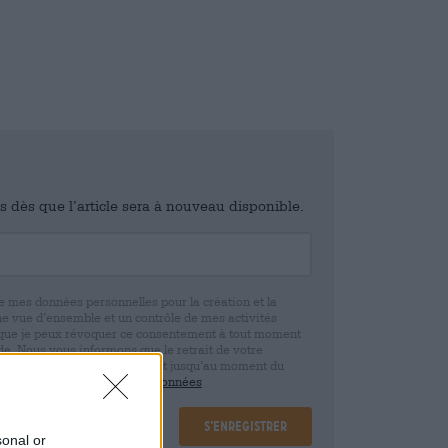
is dès que l’article sera à nouveau disponible.
e mes données personnelles pour la création et la
ne vue d’ensemble et un contrôle de mes activités
 que je peux révoquer ce consentement à tout moment
e. Nous vous informons que le retrait de votre
r la base de votre consentement jusqu’au moment du
claration de protection des données
S’enregistrer
sonal or