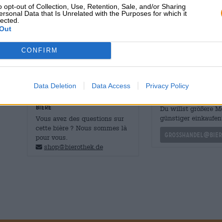
une seconde fermentation.
o opt-out of Collection, Use, Retention, Sale, and/or Sharing
ersonal Data that Is Unrelated with the Purposes for which it
À la fin de ce processus complexe, on obtient une bière
lected.
une teneur en alcool de 8,5 % et un bouquet intensément
Out
de douceur fruitée, d’amertume houblonnée et de notes
CONFIRM
Data Deletion
Data Access
Privacy Policy
CONSULTATION GRATUITE SUR LA
commerçants ou res
BIÈRE
Du willst größere 
günstiger einkaufen
Vous avez des questions sur
cette bière ? Nous sommes là
grosshandel@bier
pour vous.
shop@bierothek.de