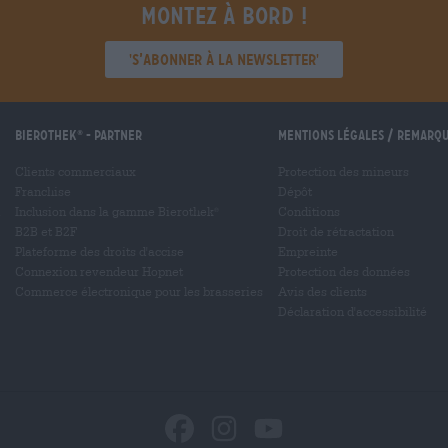
Montez à bord !
'S’abonner à la newsletter'
Bierothek
- Partner
Mentions légales / Remarq
®
Clients commerciaux
Protection des mineurs
Franchise
Dépôt
Inclusion dans la gamme Bierothek
Conditions
®
B2B et B2F
Droit de rétractation
Plateforme des droits d'accise
Empreinte
Connexion revendeur Hopnet
Protection des données
Commerce électronique pour les brasseries
Avis des clients
Déclaration d'accessibilité