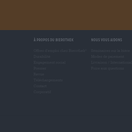
À propos du Bierothek
Nous vous aidons
Offres d’emploi chez Bierothek
Séminaires sur la bière
®
Durabilité
Modes de paiement
Engagement social
Livraison
/
International
Presser
Foire aux questions
Revue
Téléchargements
Contact
Corporatif