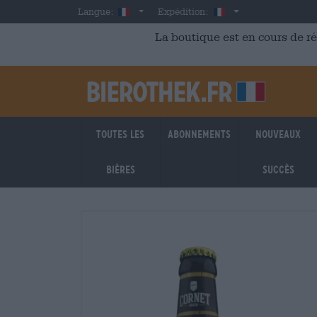
Skip to main content
French
France
Langue:
Expédition:
La boutique est en cours de r
Toutes les
Abonnements
Nouveaux
bières
succès