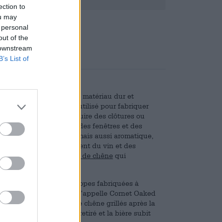
ection to
ou may
,10
 personal
out of the
 downstream
B’s List of
tir du bois de chêne. Ce matériau dur et
, mais il est également utilisé pour fabriquer
 sol de chêne, en construire des clôtures ou
 utilisé pour construire des fenêtres et des
sistant aux intempéries, mais aussi aromatique,
 fûts pour le vieillissement du vin et des
leur bière dans des fûts de chêne
qui
re différente : les escalopes fabriquées à
atiser la bière. La bière s’appelle Cornet Oaked
tocké sur les copeaux de chêne grillés après la
ts du goût, le bois est retiré et la bière subit