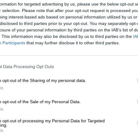
formation for targeted advertising by us, please use the below opt-out s
r selection. Please note that after your opt-out request is processed y
* Les prix incluent la TVA légale. Plus
Livraison
plus
Dépôt
€ 0
eing interest-based ads based on personal information utilized by us or
* Les prix incluent les droits d’accise
disclosed to third parties prior to your opt-out. You may separately opt-
losure of your personal information by third parties on the IAB’s list of
. This information may also be disclosed by us to third parties on the
IA
Description
Info
Critiques
(0)
Participants
that may further disclose it to other third parties.
Vous pouvez créer beaucoup de choses différentes à par
joliment grainé est idéal pour la construction de meubles
l Data Processing Opt Outs
des structures à colombages. Vous pouvez habiller votre
construire votre maison en bois durable. Il est également
o opt-out of the Sharing of my personal data.
portes. Parce qu’il est non seulement robuste, dur et ré
In
le bois de chêne est également utilisé pour fabriquer des
distillats. De nombreuses brasseries
stockent également 
o opt-out of the Sale of my Personal Data.
contenaient auparavant d’autres boissons.
In
La brasserie belge De Hoorn utilise le chêne d’une maniè
partir de ce bois noble vont dans la bouilloire pour arom
to opt-out of processing my Personal Data for Targeted
ing.
et est une blonde belge forte. Le breuvage robuste est s
In
première fermentation. Lorsque les brasseurs sont satisfai